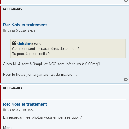
KOI-PARADISE
Re: Kois et traitement
M
24 août 2019, 17:35
e
s
s
christine
a écrit :
↑
a
g
Comment sont les paramètres de ton eau ?
e
Tu peux faire un frottis ?
Alors NH4 sont à 0mg/L et NO2 sont inférieurs à 0.05mg/L
Pour le frottis j'en ai jamais fait de ma vie....
KOI-PARADISE
Re: Kois et traitement
M
24 août 2019, 19:39
e
s
En regardant les photos vous en pensez quoi ?
s
a
g
Merci