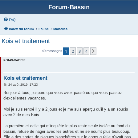
Forum-Bassin
FAQ
Index du forum
Faune
Maladies
Kois et traitement
1
2
3
4
Suivante
40 messages
KOI-PARADISE
Kois et traitement
M
24 août 2019, 17:23
e
s
Bonjour à tous, j'espère que vous avez passé ou que vous passez
s
d'excellentes vacances.
a
g
e
Moi je suis rentré il y a 2 jours et je me suis aperçu qu'il y a un soucis
avec 2 de mes Kois.
La première et celle qui m'inquiète le plus reste seule isolée au fond du
bassin, refuse de nager avec les autres et ne se nourrit plus beaucoup.
Elle a des sortes de plaques blanchâtres sur le corps qu'elle n'avait pas