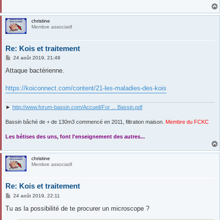
e
christine
Membre associatif
Re: Kois et traitement
M
24 août 2019, 21:49
e
s
Attaque bactérienne.
s
a
g
https://koiconnect.com/content/21-les-maladies-des-kois
e
►
http://www.forum-bassin.com/Accueil/For ... Bassin.pdf
Bassin bâché de + de 130m3 commencé en 2011, filtration maison.
Membre du FCKC
....
Les bétises des uns, font l'enseignement des autres...
christine
Membre associatif
Re: Kois et traitement
M
24 août 2019, 22:11
e
s
Tu as la possibilité de te procurer un microscope ?
s
a