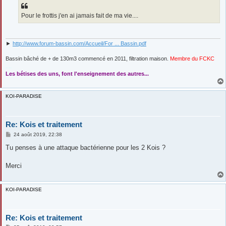
g
e
Pour le frottis j'en ai jamais fait de ma vie....
►
http://www.forum-bassin.com/Accueil/For ... Bassin.pdf
Bassin bâché de + de 130m3 commencé en 2011, filtration maison.
Membre du FCKC
....
Les bétises des uns, font l'enseignement des autres...
KOI-PARADISE
Re: Kois et traitement
M
24 août 2019, 22:38
e
s
Tu penses à une attaque bactérienne pour les 2 Kois ?
s
a
g
Merci
e
KOI-PARADISE
Re: Kois et traitement