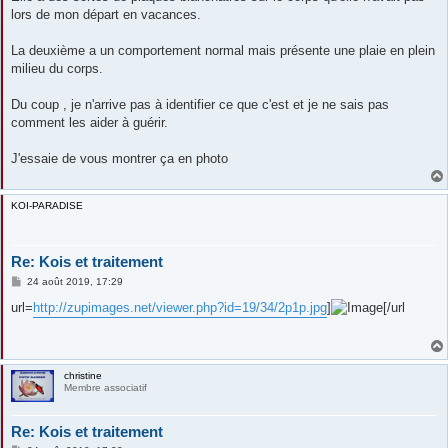
lors de mon départ en vacances.
La deuxième a un comportement normal mais présente une plaie en plein
milieu du corps.
Du coup , je n'arrive pas à identifier ce que c'est et je ne sais pas
comment les aider à guérir.
J'essaie de vous montrer ça en photo
KOI-PARADISE
Re: Kois et traitement
M
24 août 2019, 17:29
e
s
url=
http://zupimages.net/viewer.php?id=19/34/2p1p.jpg
]
[/url
s
a
g
e
christine
Membre associatif
Re: Kois et traitement