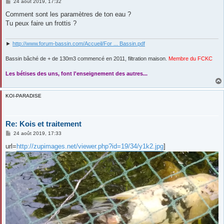
M
24 août 2019, 17:32
e
s
Comment sont les paramètres de ton eau ?
s
Tu peux faire un frottis ?
a
g
e
►
http://www.forum-bassin.com/Accueil/For ... Bassin.pdf
Bassin bâché de + de 130m3 commencé en 2011, filtration maison.
Membre du FCKC
....
Les bétises des uns, font l'enseignement des autres...
KOI-PARADISE
Re: Kois et traitement
M
24 août 2019, 17:33
e
s
url=
http://zupimages.net/viewer.php?id=19/34/y1k2.jpg
]
s
a
g
e