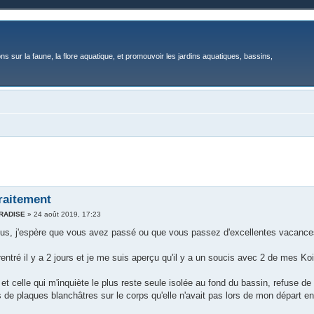
ons sur la faune, la flore aquatique, et promouvoir les jardins aquatiques, bassins,
traitement
ARADISE
»
24 août 2019, 17:23
ous, j'espère que vous avez passé ou que vous passez d'excellentes vacance
rentré il y a 2 jours et je me suis aperçu qu'il y a un soucis avec 2 de mes Koi
et celle qui m'inquiète le plus reste seule isolée au fond du bassin, refuse de
s de plaques blanchâtres sur le corps qu'elle n'avait pas lors de mon départ 