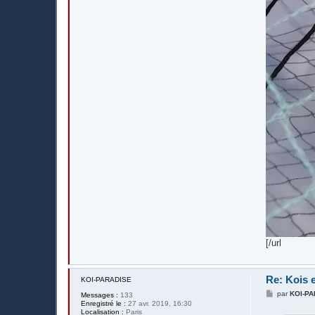
[/url
Re: Kois e
KOI-PARADISE
M
par
KOI-P
Messages :
133
e
Enregistré le :
27 avr. 2019, 16:30
s
Localisation :
Paris