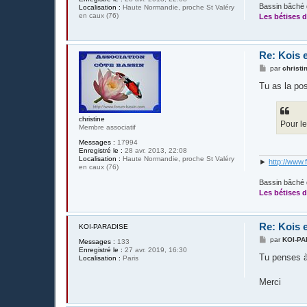
Bassin bâché 
Localisation :
Haute Normandie, proche St Valéry
en caux (76)
Les bétises d
Re: Kois e
M
par
christi
e
s
Tu as la pos
s
a
g
e
christine
Pour le 
Membre associatif
Messages :
17994
Enregistré le :
28 avr. 2013, 22:08
Localisation :
Haute Normandie, proche St Valéry
►
http://www.
en caux (76)
Bassin bâché 
Les bétises d
Re: Kois e
KOI-PARADISE
M
par
KOI-P
Messages :
133
e
Enregistré le :
27 avr. 2019, 16:30
s
Tu penses à
Localisation :
Paris
s
a
g
Merci
e