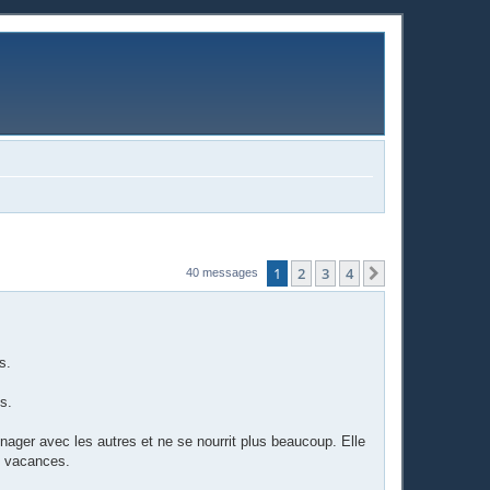
1
2
3
4
Suivante
40 messages
s.
s.
 nager avec les autres et ne se nourrit plus beaucoup. Elle
en vacances.