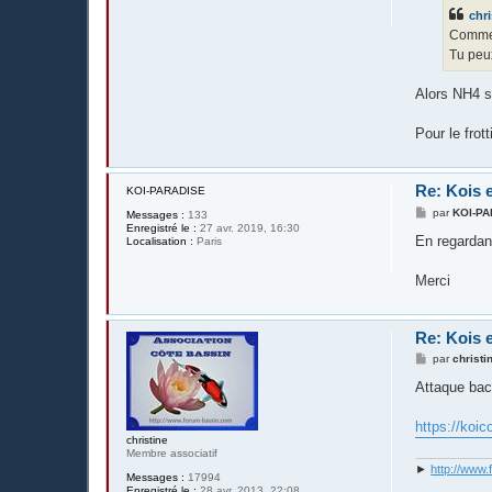
s
chri
a
g
Commen
e
Tu peux
Alors NH4 s
Pour le frott
Re: Kois e
KOI-PARADISE
M
par
KOI-P
Messages :
133
e
Enregistré le :
27 avr. 2019, 16:30
s
En regardan
Localisation :
Paris
s
a
g
Merci
e
Re: Kois e
M
par
christi
e
s
Attaque bac
s
a
g
https://koi
e
christine
Membre associatif
►
http://www.
Messages :
17994
Enregistré le :
28 avr. 2013, 22:08