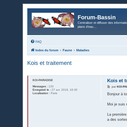
Forum-Bassin
Centraliser et diffuser des informati
plans d’eau....
FAQ
Index du forum
Faune
Maladies
Kois et traitement
Kois et 
KOI-PARADISE
Messages :
133
M
par
KOI-P
Enregistré le :
27 avr. 2019, 16:30
e
Localisation :
Paris
s
Bonjour à t
s
a
g
Moi je suis 
e
La première 
a des sorte