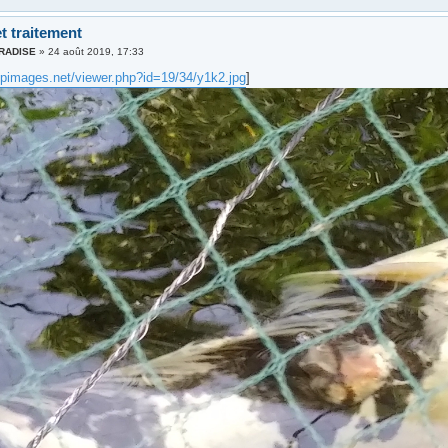
t traitement
ARADISE
»
24 août 2019, 17:33
zupimages.net/viewer.php?id=19/34/y1k2.jpg
]