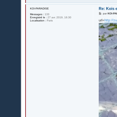
Re: Kois e
KOI-PARADISE
M
par
KOI-P
Messages :
133
e
Enregistré le :
27 avr. 2019, 16:30
s
url=
http://
Localisation :
Paris
s
a
g
e