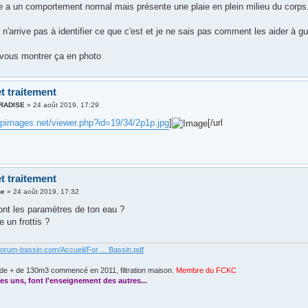
 a un comportement normal mais présente une plaie en plein milieu du corps
 n'arrive pas à identifier ce que c'est et je ne sais pas comment les aider à gué
 vous montrer ça en photo
t traitement
ARADISE
»
24 août 2019, 17:29
zupimages.net/viewer.php?id=19/34/2p1p.jpg
]
[/url
t traitement
ne
»
24 août 2019, 17:32
t les paramètres de ton eau ?
e un frottis ?
forum-bassin.com/Accueil/For ... Bassin.pdf
de + de 130m3 commencé en 2011, filtration maison.
Membre du FCKC
....
es uns, font l'enseignement des autres...