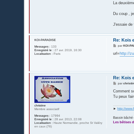
La deuxième
Du coup , je
J'essaie de
Re: Kois e
KOI-PARADISE
M
par
KOI-P
Messages :
133
e
Enregistré le :
27 avr. 2019, 16:30
s
url=
http://
Localisation :
Paris
s
a
g
e
Re: Kois e
M
par
christi
e
s
Comment son
s
Tu peux fair
a
g
e
christine
►
http://www.
Membre associatif
Messages :
17994
Bassin bâché 
Enregistré le :
28 avr. 2013, 22:08
Les bétises d
Localisation :
Haute Normandie, proche St Valéry
en caux (76)