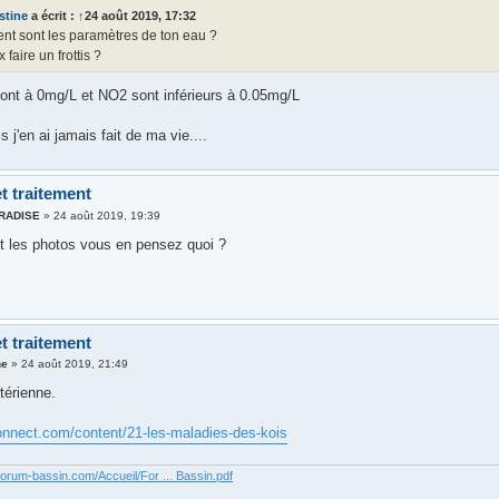
stine
a écrit :
↑
24 août 2019, 17:32
t sont les paramètres de ton eau ?
 faire un frottis ?
ont à 0mg/L et NO2 sont inférieurs à 0.05mg/L
is j'en ai jamais fait de ma vie....
t traitement
ARADISE
»
24 août 2019, 19:39
t les photos vous en pensez quoi ?
t traitement
ne
»
24 août 2019, 21:49
térienne.
connect.com/content/21-les-maladies-des-kois
forum-bassin.com/Accueil/For ... Bassin.pdf