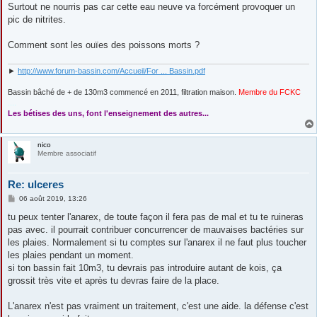
e
Surtout ne nourris pas car cette eau neuve va forcément provoquer un
pic de nitrites.
Comment sont les ouïes des poissons morts ?
►
http://www.forum-bassin.com/Accueil/For ... Bassin.pdf
Bassin bâché de + de 130m3 commencé en 2011, filtration maison.
Membre du FCKC
....
Les bétises des uns, font l'enseignement des autres...
nico
Membre associatif
Re: ulceres
M
06 août 2019, 13:26
e
s
tu peux tenter l'anarex, de toute façon il fera pas de mal et tu te ruineras
s
pas avec. il pourrait contribuer concurrencer de mauvaises bactéries sur
a
g
les plaies. Normalement si tu comptes sur l'anarex il ne faut plus toucher
e
les plaies pendant un moment.
si ton bassin fait 10m3, tu devrais pas introduire autant de kois, ça
grossit très vite et après tu devras faire de la place.
L'anarex n'est pas vraiment un traitement, c'est une aide. la défense c'est