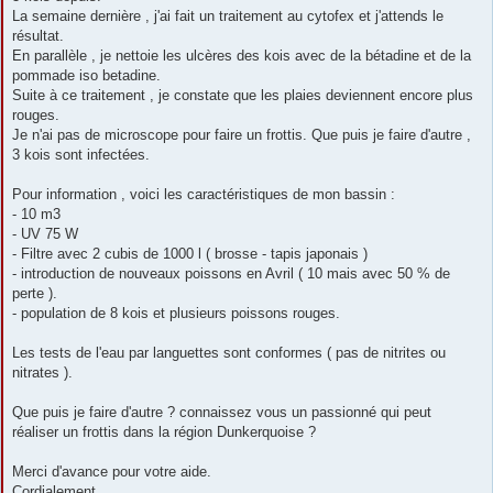
La semaine dernière , j'ai fait un traitement au cytofex et j'attends le
résultat.
En parallèle , je nettoie les ulcères des kois avec de la bétadine et de la
pommade iso betadine.
Suite à ce traitement , je constate que les plaies deviennent encore plus
rouges.
Je n'ai pas de microscope pour faire un frottis. Que puis je faire d'autre ,
3 kois sont infectées.
Pour information , voici les caractéristiques de mon bassin :
- 10 m3
- UV 75 W
- Filtre avec 2 cubis de 1000 l ( brosse - tapis japonais )
- introduction de nouveaux poissons en Avril ( 10 mais avec 50 % de
perte ).
- population de 8 kois et plusieurs poissons rouges.
Les tests de l'eau par languettes sont conformes ( pas de nitrites ou
nitrates ).
Que puis je faire d'autre ? connaissez vous un passionné qui peut
réaliser un frottis dans la région Dunkerquoise ?
Merci d'avance pour votre aide.
Cordialement.