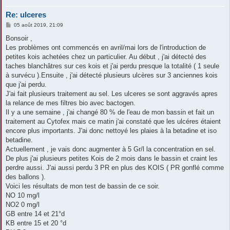
Re: ulceres
M
05 août 2019, 21:09
e
s
Bonsoir ,
s
Les problèmes ont commencés en avril/mai lors de l'introduction de
a
g
petites kois achetées chez un particulier. Au début , j'ai détecté des
e
taches blanchâtres sur ces kois et j'ai perdu presque la totalité ( 1 seule
à survécu ).Ensuite , j'ai détecté plusieurs ulcères sur 3 anciennes kois
que j'ai perdu.
J'ai fait plusieurs traitement au sel. Les ulceres se sont aggravés apres
la relance de mes filtres bio avec bactogen.
Il y a une semaine , j'ai changé 80 % de l'eau de mon bassin et fait un
traitement au Cytofex mais ce matin j'ai constaté que les ulcéres étaient
encore plus importants. J'ai donc nettoyé les plaies à la betadine et iso
betadine.
Actuellement , je vais donc augmenter à 5 Gr/l la concentration en sel.
De plus j'ai plusieurs petites Kois de 2 mois dans le bassin et craint les
perdre aussi. J'ai aussi perdu 3 PR en plus des KOIS ( PR gonflé comme
des ballons ).
Voici les résultats de mon test de bassin de ce soir.
NO 10 mg/l
NO2 0 mg/l
GB entre 14 et 21°d
KB entre 15 et 20 °d