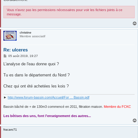
Vous n’avez pas les permissions nécessaires pour voir les fichiers joints à ce
message.
christine
Membre associatif
Re: ulceres
M
05 août 2019, 19:27
e
s
L'analyse de l'eau donne quoi ?
s
a
g
Tu es dans le département du Nord ?
e
Chez qui ont été achetées les kois ?
►
http://www.forum-bassin.com/Accueil/For ... Bassin.pdf
Bassin bâché de + de 130m3 commencé en 2011, filtration maison.
Membre du FCKC
....
Les bétises des uns, font l'enseignement des autres...
fracaro71