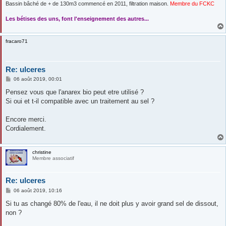
Bassin bâché de + de 130m3 commencé en 2011, filtration maison.
Membre du FCKC
....
Les bétises des uns, font l'enseignement des autres...
fracaro71
Re: ulceres
M
06 août 2019, 00:01
e
s
Pensez vous que l'anarex bio peut etre utilisé ?
s
Si oui et t-il compatible avec un traitement au sel ?
a
g
e
Encore merci.
Cordialement.
christine
Membre associatif
Re: ulceres
M
06 août 2019, 10:16
e
s
Si tu as changé 80% de l'eau, il ne doit plus y avoir grand sel de dissout,
s
non ?
a
g