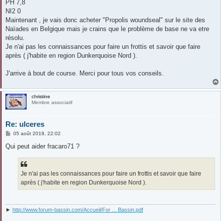
PH 7,8
NI2 0
Maintenant , je vais donc acheter "Propolis woundseal" sur le site des
Naïades en Belgique mais je crains que le problème de base ne va etre
résolu.
Je n'ai pas les connaissances pour faire un frottis et savoir que faire
après ( j'habite en region Dunkerquoise Nord ).
J'arrive à bout de course. Merci pour tous vos conseils.
christine
Membre associatif
Re: ulceres
M
05 août 2019, 22:02
e
s
Qui peut aider fracaro71 ?
s
a
g
e
Je n'ai pas les connaissances pour faire un frottis et savoir que faire
après ( j'habite en region Dunkerquoise Nord ).
►
http://www.forum-bassin.com/Accueil/For ... Bassin.pdf