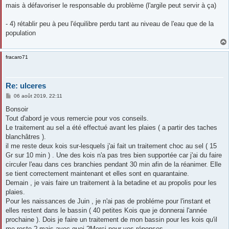
mais à défavoriser le responsable du problème (l'argile peut servir à ça)
- 4) rétablir peu à peu l'équilibre perdu tant au niveau de l'eau que de la
population
fracaro71
Re: ulceres
M
06 août 2019, 22:11
e
s
Bonsoir
s
Tout d'abord je vous remercie pour vos conseils.
a
g
Le traitement au sel a été effectué avant les plaies ( a partir des taches
e
blanchâtres ).
il me reste deux kois sur-lesquels j'ai fait un traitement choc au sel ( 15
Gr sur 10 min ) . Une des kois n'a pas tres bien supportée car j'ai du faire
circuler l'eau dans ces branchies pendant 30 min afin de la réanimer. Elle
se tient correctement maintenant et elles sont en quarantaine.
Demain , je vais faire un traitement à la betadine et au propolis pour les
plaies.
Pour les naissances de Juin , je n'ai pas de probléme pour l'instant et
elles restent dans le bassin ( 40 petites Kois que je donnerai l'année
prochaine ). Dois je faire un traitement de mon bassin pour les kois qu'il
me reste ? mais avec quoi ?Merci pour vos réponses.