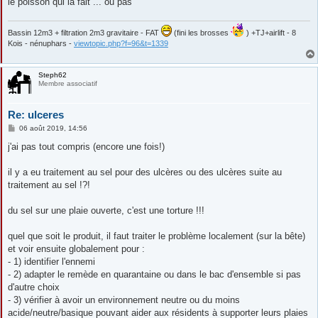
le poisson qui la fait ... ou pas
Bassin 12m3 + filtration 2m3 gravitaire - FAT
(fini les brosses
) +TJ+airlift - 8
Kois - nénuphars -
viewtopic.php?f=96&t=1339
Steph62
Membre associatif
Re: ulceres
M
06 août 2019, 14:56
e
s
j'ai pas tout compris (encore une fois!)
s
a
g
il y a eu traitement au sel pour des ulcères ou des ulcères suite au
e
traitement au sel !?!
du sel sur une plaie ouverte, c'est une torture !!!
quel que soit le produit, il faut traiter le problème localement (sur la bête)
et voir ensuite globalement pour :
- 1) identifier l'ennemi
- 2) adapter le remède en quarantaine ou dans le bac d'ensemble si pas
d'autre choix
- 3) vérifier à avoir un environnement neutre ou du moins
acide/neutre/basique pouvant aider aux résidents à supporter leurs plaies