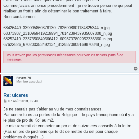
Comme j'avais annoncé précédemment , je ne trouve personne qui peut
réaliser un frottis afin de déterminer le bon traitement à faire.
Bien cordialement
68426449_339095860376130_7826908801184825344_n.jpg
68373937_2310969419219994_7814239437935607808_n.jpg
68252410_2337350849666412_6093707802952335360_n.jpg
67622826_670200353492134_8129370809169870848_n.jpg
Vous n’avez pas les permissions nécessaires pour voir les fichiers joints à ce
message.
Revers-76-
Membre associatif
Re: ulceres
M
07 août 2019, 09:46
e
s
Je ne saurais pas t’aider au vu de mes connaissances.
s
Par contre tu es au portes de la Belgique... le pays francophone où il y a
a
g
le plus de pro du Koï au m2.
e
Le mieux serait de contacter un pro et de suivre ces conseils à la lettre.
(Pas un pro de jardinerie qui te dit de mettre du sel pour chaque
problèmes évoqués...)