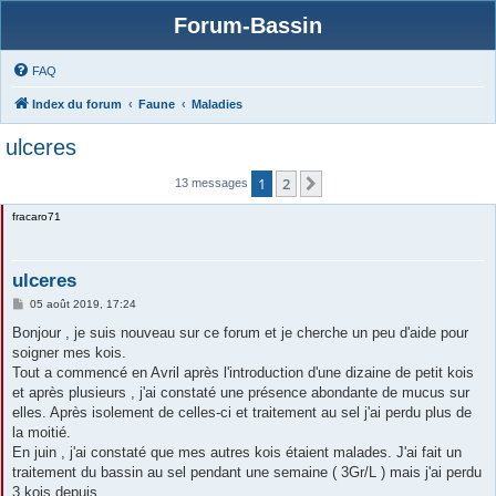
Forum-Bassin
FAQ
Index du forum
Faune
Maladies
ulceres
1
2
Suivante
13 messages
fracaro71
ulceres
M
05 août 2019, 17:24
e
s
Bonjour , je suis nouveau sur ce forum et je cherche un peu d'aide pour
s
soigner mes kois.
a
g
Tout a commencé en Avril après l'introduction d'une dizaine de petit kois
e
et après plusieurs , j'ai constaté une présence abondante de mucus sur
elles. Après isolement de celles-ci et traitement au sel j'ai perdu plus de
la moitié.
En juin , j'ai constaté que mes autres kois étaient malades. J'ai fait un
traitement du bassin au sel pendant une semaine ( 3Gr/L ) mais j'ai perdu
3 kois depuis.