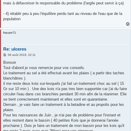
mais à défavoriser le responsable du problème (l'argile peut servir à ça)
- 4) rétablir peu à peu l'équilibre perdu tant au niveau de l'eau que de la
population
fracaro71
Re: ulceres
M
06 août 2019, 22:11
e
s
Bonsoir
s
Tout d'abord je vous remercie pour vos conseils.
a
g
Le traitement au sel a été effectué avant les plaies ( a partir des taches
e
blanchâtres ).
il me reste deux kois sur-lesquels j'ai fait un traitement choc au sel ( 15
Gr sur 10 min ) . Une des kois n'a pas tres bien supportée car j'ai du faire
circuler l'eau dans ces branchies pendant 30 min afin de la réanimer. Elle
se tient correctement maintenant et elles sont en quarantaine.
Demain , je vais faire un traitement à la betadine et au propolis pour les
plaies.
Pour les naissances de Juin , je n'ai pas de probléme pour l'instant et
elles restent dans le bassin ( 40 petites Kois que je donnerai l'année
prochaine ). Dois je faire un traitement de mon bassin pour les kois qu'il
me reste ? mais avec quoi ?Merci pour vos réponses.