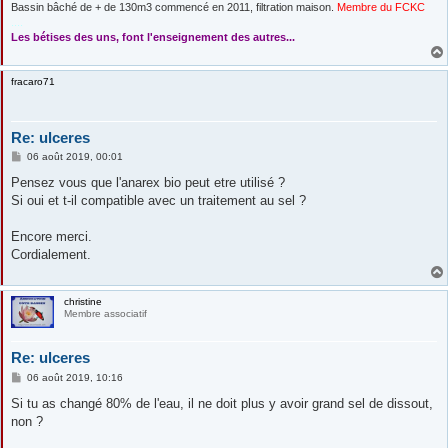
Bassin bâché de + de 130m3 commencé en 2011, filtration maison.
Membre du FCKC
....
Les bétises des uns, font l'enseignement des autres...
fracaro71
Re: ulceres
M
06 août 2019, 00:01
e
s
Pensez vous que l'anarex bio peut etre utilisé ?
s
Si oui et t-il compatible avec un traitement au sel ?
a
g
e
Encore merci.
Cordialement.
christine
Membre associatif
Re: ulceres
M
06 août 2019, 10:16
e
s
Si tu as changé 80% de l'eau, il ne doit plus y avoir grand sel de dissout,
s
non ?
a
g