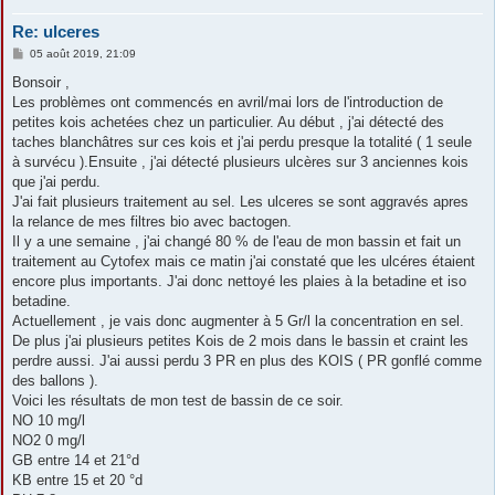
Re: ulceres
M
05 août 2019, 21:09
e
s
Bonsoir ,
s
Les problèmes ont commencés en avril/mai lors de l'introduction de
a
g
petites kois achetées chez un particulier. Au début , j'ai détecté des
e
taches blanchâtres sur ces kois et j'ai perdu presque la totalité ( 1 seule
à survécu ).Ensuite , j'ai détecté plusieurs ulcères sur 3 anciennes kois
que j'ai perdu.
J'ai fait plusieurs traitement au sel. Les ulceres se sont aggravés apres
la relance de mes filtres bio avec bactogen.
Il y a une semaine , j'ai changé 80 % de l'eau de mon bassin et fait un
traitement au Cytofex mais ce matin j'ai constaté que les ulcéres étaient
encore plus importants. J'ai donc nettoyé les plaies à la betadine et iso
betadine.
Actuellement , je vais donc augmenter à 5 Gr/l la concentration en sel.
De plus j'ai plusieurs petites Kois de 2 mois dans le bassin et craint les
perdre aussi. J'ai aussi perdu 3 PR en plus des KOIS ( PR gonflé comme
des ballons ).
Voici les résultats de mon test de bassin de ce soir.
NO 10 mg/l
NO2 0 mg/l
GB entre 14 et 21°d
KB entre 15 et 20 °d