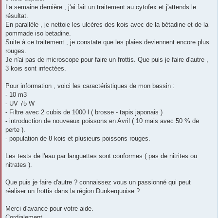
La semaine dernière , j'ai fait un traitement au cytofex et j'attends le
résultat.
En parallèle , je nettoie les ulcères des kois avec de la bétadine et de la
pommade iso betadine.
Suite à ce traitement , je constate que les plaies deviennent encore plus
rouges.
Je n'ai pas de microscope pour faire un frottis. Que puis je faire d'autre ,
3 kois sont infectées.
Pour information , voici les caractéristiques de mon bassin :
- 10 m3
- UV 75 W
- Filtre avec 2 cubis de 1000 l ( brosse - tapis japonais )
- introduction de nouveaux poissons en Avril ( 10 mais avec 50 % de
perte ).
- population de 8 kois et plusieurs poissons rouges.
Les tests de l'eau par languettes sont conformes ( pas de nitrites ou
nitrates ).
Que puis je faire d'autre ? connaissez vous un passionné qui peut
réaliser un frottis dans la région Dunkerquoise ?
Merci d'avance pour votre aide.
Cordialement.