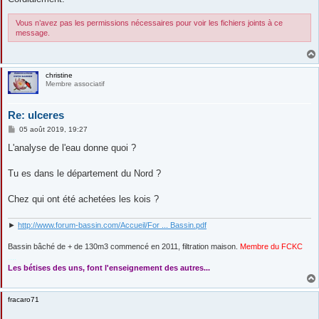
Vous n’avez pas les permissions nécessaires pour voir les fichiers joints à ce
message.
christine
Membre associatif
Re: ulceres
M
05 août 2019, 19:27
e
s
L'analyse de l'eau donne quoi ?
s
a
g
Tu es dans le département du Nord ?
e
Chez qui ont été achetées les kois ?
►
http://www.forum-bassin.com/Accueil/For ... Bassin.pdf
Bassin bâché de + de 130m3 commencé en 2011, filtration maison.
Membre du FCKC
....
Les bétises des uns, font l'enseignement des autres...
fracaro71