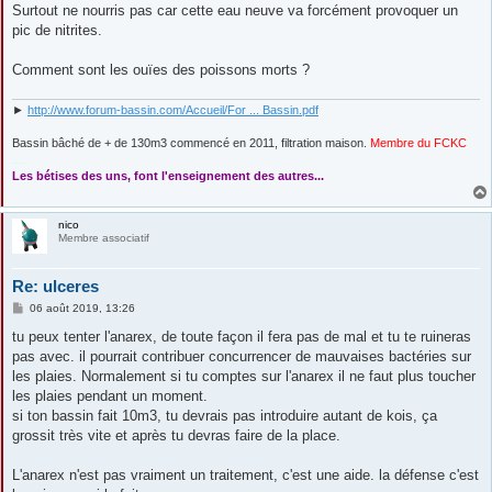
e
Surtout ne nourris pas car cette eau neuve va forcément provoquer un
pic de nitrites.
Comment sont les ouïes des poissons morts ?
►
http://www.forum-bassin.com/Accueil/For ... Bassin.pdf
Bassin bâché de + de 130m3 commencé en 2011, filtration maison.
Membre du FCKC
....
Les bétises des uns, font l'enseignement des autres...
nico
Membre associatif
Re: ulceres
M
06 août 2019, 13:26
e
s
tu peux tenter l'anarex, de toute façon il fera pas de mal et tu te ruineras
s
pas avec. il pourrait contribuer concurrencer de mauvaises bactéries sur
a
g
les plaies. Normalement si tu comptes sur l'anarex il ne faut plus toucher
e
les plaies pendant un moment.
si ton bassin fait 10m3, tu devrais pas introduire autant de kois, ça
grossit très vite et après tu devras faire de la place.
L'anarex n'est pas vraiment un traitement, c'est une aide. la défense c'est