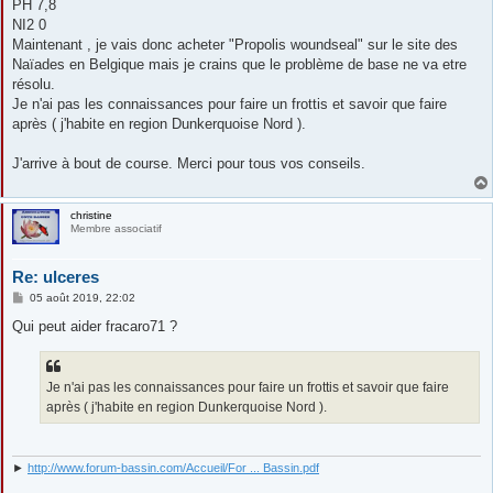
PH 7,8
NI2 0
Maintenant , je vais donc acheter "Propolis woundseal" sur le site des
Naïades en Belgique mais je crains que le problème de base ne va etre
résolu.
Je n'ai pas les connaissances pour faire un frottis et savoir que faire
après ( j'habite en region Dunkerquoise Nord ).
J'arrive à bout de course. Merci pour tous vos conseils.
christine
Membre associatif
Re: ulceres
M
05 août 2019, 22:02
e
s
Qui peut aider fracaro71 ?
s
a
g
e
Je n'ai pas les connaissances pour faire un frottis et savoir que faire
après ( j'habite en region Dunkerquoise Nord ).
►
http://www.forum-bassin.com/Accueil/For ... Bassin.pdf