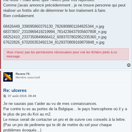
Comme j'avais annoncé précédemment , je ne trouve personne qui peut
réaliser un frottis afin de déterminer le bon traitement à faire.
Bien cordialement
68426449_339095860376130_7826908801184825344_n.jpg
68373937_2310969419219994_7814239437935607808_n.jpg
68252410_2337350849666412_6093707802952335360_n.jpg
67622826_670200353492134_8129370809169870848_n.jpg
Vous n’avez pas les permissions nécessaires pour voir les fichiers joints à ce
message.
Revers-76-
Membre associatif
Re: ulceres
M
07 août 2019, 09:46
e
s
Je ne saurais pas t’aider au vu de mes connaissances.
s
Par contre tu es au portes de la Belgique... le pays francophone où il y a
a
g
le plus de pro du Koï au m2.
e
Le mieux serait de contacter un pro et de suivre ces conseils à la lettre.
(Pas un pro de jardinerie qui te dit de mettre du sel pour chaque
problèmes évoqués...)