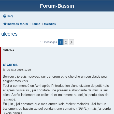
Forum-Bassin
FAQ
Index du forum
Faune
Maladies
ulceres
1
2
Suivante
13 messages
fracaro71
ulceres
M
05 août 2019, 17:24
e
s
Bonjour , je suis nouveau sur ce forum et je cherche un peu d'aide pour
s
soigner mes kois.
a
g
Tout a commencé en Avril après l'introduction d'une dizaine de petit kois
e
et après plusieurs , j'ai constaté une présence abondante de mucus sur
elles. Après isolement de celles-ci et traitement au sel j'ai perdu plus de
la moitié.
En juin , j'ai constaté que mes autres kois étaient malades. J'ai fait un
traitement du bassin au sel pendant une semaine ( 3Gr/L ) mais j'ai perdu
3 kois depuis.