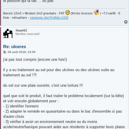
le poisson qui la fait ... ou pas
Bassin 12m3 + filtration 2m3 gravitaire - FAT
(fini les brosses
) +TJ+airlift - 8
Kois - nénuphars -
viewtopic.php?f=96&t=1339
Steph62
Membre associatif
Re: ulceres
M
06 août 2019, 14:56
e
s
j'ai pas tout compris (encore une fois!)
s
a
g
il y a eu traitement au sel pour des ulcères ou des ulcères suite au
e
traitement au sel !?!
du sel sur une plaie ouverte, c'est une torture !!!
quel que soit le produit, il faut traiter le problème localement (sur la bête)
et voir ensuite globalement pour :
- 1) identifier l'ennemi
- 2) adapter le remède en quarantaine ou dans le bac d'ensemble si pas
d'autre choix
- 3) vérifier à avoir un environnement neutre ou du moins
acide/neutre/basique pouvant aider aux résidents à supporter leurs plaies