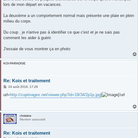
lors de mon départ en vacances.
La deuxième a un comportement normal mais présente une plaie en plein
milieu du corps.
Du coup , je n'arrive pas à identifier ce que c'est et je ne sais pas
comment les aider à guérir.
J'essaie de vous montrer ça en photo
KOI-PARADISE
Re: Kois et traitement
M
24 août 2019, 17:29
e
s
url=
http://zupimages.net/viewer.php?id=19/34/2p1p.jpg
]
[/url
s
a
g
e
christine
Membre associatif
Re: Kois et traitement