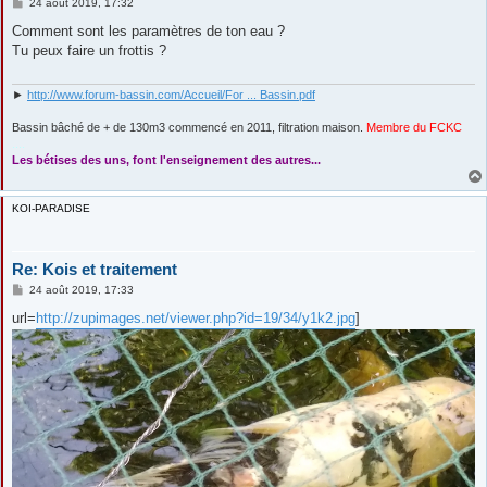
M
24 août 2019, 17:32
e
s
Comment sont les paramètres de ton eau ?
s
Tu peux faire un frottis ?
a
g
e
►
http://www.forum-bassin.com/Accueil/For ... Bassin.pdf
Bassin bâché de + de 130m3 commencé en 2011, filtration maison.
Membre du FCKC
....
Les bétises des uns, font l'enseignement des autres...
KOI-PARADISE
Re: Kois et traitement
M
24 août 2019, 17:33
e
s
url=
http://zupimages.net/viewer.php?id=19/34/y1k2.jpg
]
s
a
g
e