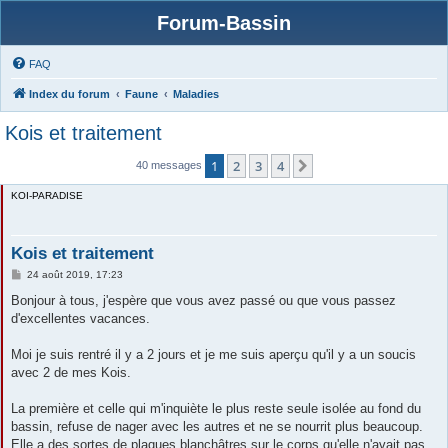
Forum-Bassin
FAQ
Index du forum
Faune
Maladies
Kois et traitement
1
2
3
4
Suivante
40 messages
KOI-PARADISE
Kois et traitement
M
24 août 2019, 17:23
e
s
Bonjour à tous, j'espère que vous avez passé ou que vous passez
s
d'excellentes vacances.
a
g
e
Moi je suis rentré il y a 2 jours et je me suis aperçu qu'il y a un soucis
avec 2 de mes Kois.
La première et celle qui m'inquiète le plus reste seule isolée au fond du
bassin, refuse de nager avec les autres et ne se nourrit plus beaucoup.
Elle a des sortes de plaques blanchâtres sur le corps qu'elle n'avait pas