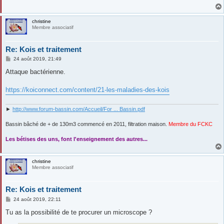
e
christine
Membre associatif
Re: Kois et traitement
M
24 août 2019, 21:49
e
s
Attaque bactérienne.
s
a
g
https://koiconnect.com/content/21-les-maladies-des-kois
e
►
http://www.forum-bassin.com/Accueil/For ... Bassin.pdf
Bassin bâché de + de 130m3 commencé en 2011, filtration maison.
Membre du FCKC
....
Les bétises des uns, font l'enseignement des autres...
christine
Membre associatif
Re: Kois et traitement
M
24 août 2019, 22:11
e
s
Tu as la possibilité de te procurer un microscope ?
s
a