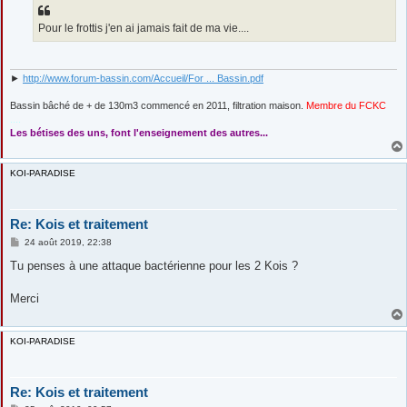
g
e
Pour le frottis j'en ai jamais fait de ma vie....
►
http://www.forum-bassin.com/Accueil/For ... Bassin.pdf
Bassin bâché de + de 130m3 commencé en 2011, filtration maison.
Membre du FCKC
....
Les bétises des uns, font l'enseignement des autres...
KOI-PARADISE
Re: Kois et traitement
M
24 août 2019, 22:38
e
s
Tu penses à une attaque bactérienne pour les 2 Kois ?
s
a
g
Merci
e
KOI-PARADISE
Re: Kois et traitement