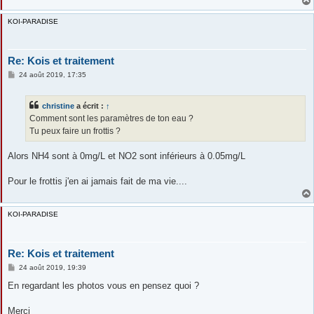
KOI-PARADISE
Re: Kois et traitement
M
24 août 2019, 17:35
e
s
s
christine
a écrit :
↑
a
g
Comment sont les paramètres de ton eau ?
e
Tu peux faire un frottis ?
Alors NH4 sont à 0mg/L et NO2 sont inférieurs à 0.05mg/L
Pour le frottis j'en ai jamais fait de ma vie....
KOI-PARADISE
Re: Kois et traitement
M
24 août 2019, 19:39
e
s
En regardant les photos vous en pensez quoi ?
s
a
g
Merci