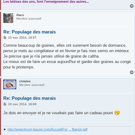
Les bétises des uns, font l'enseignement des autres...
Alaco
Membre associatif
Re: Populage des marais
M
10 nov. 2014, 18:57
e
s
Comme beaucoup de graines, elles ont surement besoin de dormance,
s
perso je mets au congélateur et en février je fais mes semis en intérieur.
a
g
Je précise que je n'ai jamais utilisé de graine de caltha.
e
Le mieux est de faire un essai aujourd'hui et garder des graines au congé
pour le printemps.
christine
Membre associatif
Re: Populage des marais
M
10 nov. 2014, 19:09
e
s
Je dois en envoyer et je ne voudrais pas faire un cadeau pourri
s
a
g
e
►
http://www.forum-bassin.com/Accueil/For ... Bassin.pdf