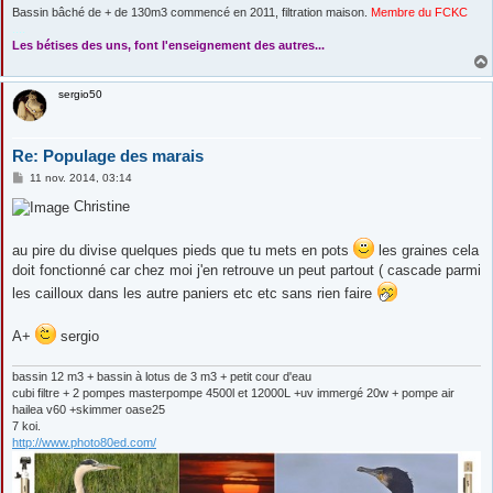
Bassin bâché de + de 130m3 commencé en 2011, filtration maison.
Membre du FCKC
....
Les bétises des uns, font l'enseignement des autres...
sergio50
Re: Populage des marais
M
11 nov. 2014, 03:14
e
s
Christine
s
a
g
au pire du divise quelques pieds que tu mets en pots
les graines cela
e
doit fonctionné car chez moi j'en retrouve un peut partout ( cascade parmi
les cailloux dans les autre paniers etc etc sans rien faire
A+
sergio
bassin 12 m3 + bassin à lotus de 3 m3 + petit cour d'eau
cubi filtre + 2 pompes masterpompe 4500l et 12000L +uv immergé 20w + pompe air
hailea v60 +skimmer oase25
7 koi.
http://www.photo80ed.com/