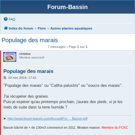
Forum-Bassin
FAQ
Index du forum
Flore
Autres plantes aquatiques
Populage des marais
7 messages • Page
1
sur
1
christine
Membre associatif
Populage des marais
M
10 nov. 2014, 17:41
e
s
"Populage des marais" ou "Caltha palustris" ou "soucis des marais".
s
a
g
J'ai récupérer des graines.
e
Puis-je espérer qu'au printemps prochain, j'aurais des pieds, si je les
mets de suite dans la terre humide ?
►
http://www.forum-bassin.com/Accueil/For ... Bassin.pdf
Bassin bâché de + de 130m3 commencé en 2011, filtration maison.
Membre du FCKC
....