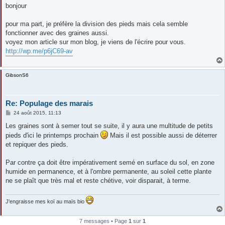
s
bonjour
s
a
g
pour ma part, je préfère la division des pieds mais cela semble
e
fonctionner avec des graines aussi.
voyez mon article sur mon blog, je viens de l'écrire pour vous.
http://wp.me/p6jC69-av
GibsonS6
Re: Populage des marais
M
24 août 2015, 11:13
e
s
Les graines sont à semer tout se suite, il y aura une multitude de petits
s
pieds d'ici le printemps prochain
Mais il est possible aussi de déterrer
a
g
et repiquer des pieds.
e
Par contre ça doit être impérativement semé en surface du sol, en zone
humide en permanence, et à l'ombre permanente, au soleil cette plante
ne se plaît que très mal et reste chétive, voir disparait, à terme.
J'engraisse mes koï au maïs bio
7 messages • Page
1
sur
1