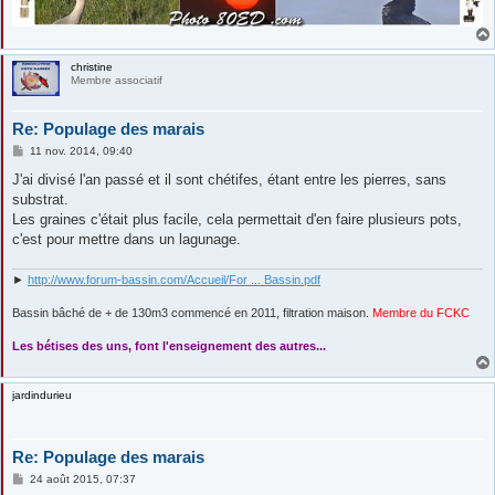
christine
Membre associatif
Re: Populage des marais
M
11 nov. 2014, 09:40
e
s
J'ai divisé l'an passé et il sont chétifes, étant entre les pierres, sans
s
substrat.
a
g
Les graines c'était plus facile, cela permettait d'en faire plusieurs pots,
e
c'est pour mettre dans un lagunage.
►
http://www.forum-bassin.com/Accueil/For ... Bassin.pdf
Bassin bâché de + de 130m3 commencé en 2011, filtration maison.
Membre du FCKC
....
Les bétises des uns, font l'enseignement des autres...
jardindurieu
Re: Populage des marais
M
24 août 2015, 07:37
e