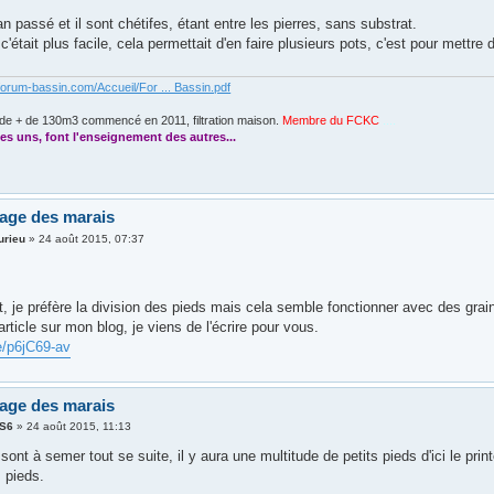
l'an passé et il sont chétifes, étant entre les pierres, sans substrat.
c'était plus facile, cela permettait d'en faire plusieurs pots, c'est pour mettre
forum-bassin.com/Accueil/For ... Bassin.pdf
de + de 130m3 commencé en 2011, filtration maison.
Membre du FCKC
....
es uns, font l'enseignement des autres...
age des marais
urieu
»
24 août 2015, 07:37
, je préfère la division des pieds mais cela semble fonctionner avec des grai
ticle sur mon blog, je viens de l'écrire pour vous.
e/p6jC69-av
age des marais
nS6
»
24 août 2015, 11:13
sont à semer tout se suite, il y aura une multitude de petits pieds d'ici le pr
 pieds.