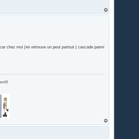
H
a
u
t
 car chez moi j'en retrouve un peut partout ( cascade parmi
oase25
H
a
u
t