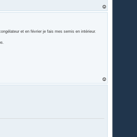
H
a
u
t
élateur et en février je fais mes semis en intérieur.
ps.
H
a
u
t