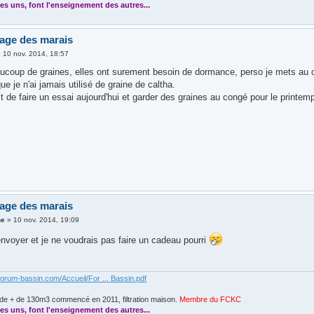
es uns, font l'enseignement des autres...
age des marais
»
10 nov. 2014, 18:57
oup de graines, elles ont surement besoin de dormance, perso je mets au cong
ue je n'ai jamais utilisé de graine de caltha.
 de faire un essai aujourd'hui et garder des graines au congé pour le printem
age des marais
ne
»
10 nov. 2014, 19:09
envoyer et je ne voudrais pas faire un cadeau pourri
forum-bassin.com/Accueil/For ... Bassin.pdf
de + de 130m3 commencé en 2011, filtration maison.
Membre du FCKC
....
es uns, font l'enseignement des autres...