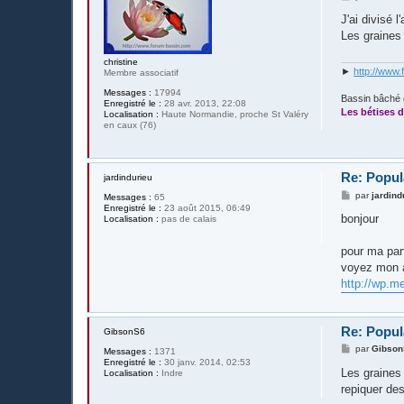
e
s
J'ai divisé 
s
Les graines 
a
g
e
christine
►
http://www.
Membre associatif
Messages :
17994
Bassin bâché 
Enregistré le :
28 avr. 2013, 22:08
Les bétises d
Localisation :
Haute Normandie, proche St Valéry
en caux (76)
Re: Popul
jardindurieu
M
par
jardind
Messages :
65
e
Enregistré le :
23 août 2015, 06:49
s
bonjour
Localisation :
pas de calais
s
a
g
pour ma part
e
voyez mon ar
http://wp.m
Re: Popul
GibsonS6
M
par
Gibso
Messages :
1371
e
Enregistré le :
30 janv. 2014, 02:53
s
Les graines 
Localisation :
Indre
s
repiquer des
a
g