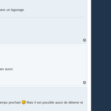
 dans un lagunage.
H
a
u
t
nes aussi.
H
a
u
t
intemps prochain
Mais il est possible aussi de déterrer et