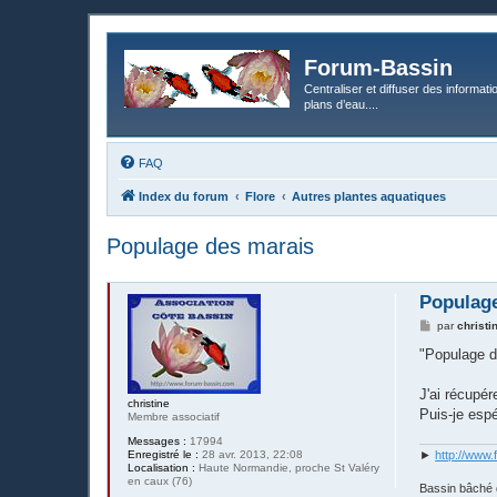
Forum-Bassin
Centraliser et diffuser des informati
plans d’eau....
FAQ
Index du forum
Flore
Autres plantes aquatiques
Populage des marais
Populag
M
par
christi
e
s
"Populage d
s
a
g
J'ai récupér
christine
e
Puis-je espé
Membre associatif
Messages :
17994
Enregistré le :
28 avr. 2013, 22:08
►
http://www.
Localisation :
Haute Normandie, proche St Valéry
en caux (76)
Bassin bâché 