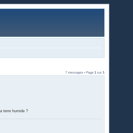
7 messages • Page
1
sur
1
la terre humide ?