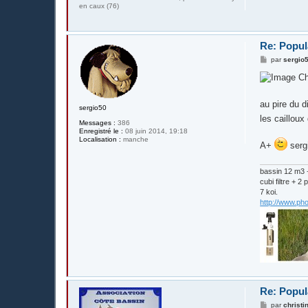
en caux (76)
Re: Popul
M
par
sergio
e
s
Ch
s
a
g
au pire du 
sergio50
e
les cailloux
Messages :
386
Enregistré le :
08 juin 2014, 19:18
Localisation :
manche
A+
serg
bassin 12 m3 +
cubi filtre +
7 koi.
http://www.ph
Re: Popul
M
par
christi