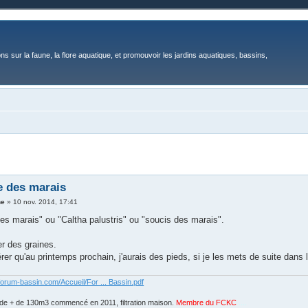
ons sur la faune, la flore aquatique, et promouvoir les jardins aquatiques, bassins,
e des marais
ne
»
10 nov. 2014, 17:41
es marais" ou "Caltha palustris" ou "soucis des marais".
er des graines.
rer qu'au printemps prochain, j'aurais des pieds, si je les mets de suite dans 
forum-bassin.com/Accueil/For ... Bassin.pdf
de + de 130m3 commencé en 2011, filtration maison.
Membre du FCKC
....