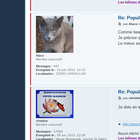
Les bétises d
Re: Popul
M
par
Alaco
e
s
Comme beauc
s
Je précise q
a
g
Le mieux est
e
Alaco
Membre associatif
Messages :
441
Enregistré le :
14 juin 2014, 10:15
Localisation :
22290 LANVOLLON
Re: Popul
M
par
christi
e
s
Je dois en 
s
a
g
e
christine
►
http://www.
Membre associatif
Messages :
17994
Bassin bâché 
Enregistré le :
28 avr. 2013, 22:08
Les bétises d
Localisation :
Haute Normandie, proche St Valéry