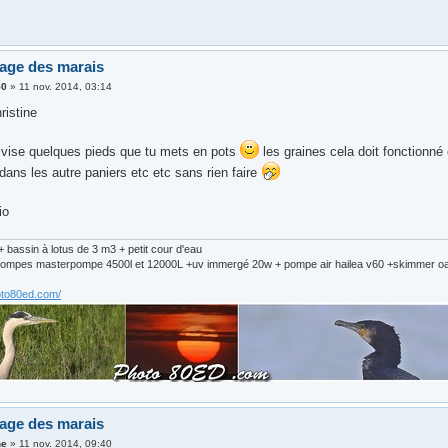
age des marais
50
»
11 nov. 2014, 03:14
ristine
divise quelques pieds que tu mets en pots
les graines cela doit fonctionné
 dans les autre paniers etc etc sans rien faire
io
 bassin à lotus de 3 m3 + petit cour d'eau
 2 pompes masterpompe 4500l et 12000L +uv immergé 20w + pompe air hailea v60 +skimmer 
oto80ed.com/
age des marais
ne
»
11 nov. 2014, 09:40