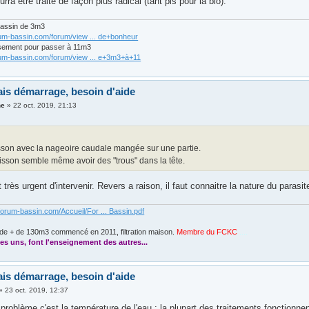
rra être traité de façon plus radical (tant pis pour la bio).
bassin de 3m3
rum-bassin.com/forum/view ... de+bonheur
sement pour passer à 11m3
rum-bassin.com/forum/view ... e+3m3+à+11
is démarrage, besoin d'aide
ne
»
22 oct. 2019, 21:13
sson avec la nageoire caudale mangée sur une partie.
isson semble même avoir des "trous" dans la tête.
 très urgent d'intervenir. Revers a raison, il faut connaitre la nature du parasit
forum-bassin.com/Accueil/For ... Bassin.pdf
de + de 130m3 commencé en 2011, filtration maison.
Membre du FCKC
....
es uns, font l'enseignement des autres...
is démarrage, besoin d'aide
»
23 oct. 2019, 12:37
 problème c'est la température de l'eau : la plupart des traitements fonctionne