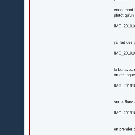
concernant 
plutôt qu'un
IMG_201910
j'ai fait de
IMG_201910
le koi avec 
on distingue
IMG_201910
sur le flanc
IMG_201910
en premier 