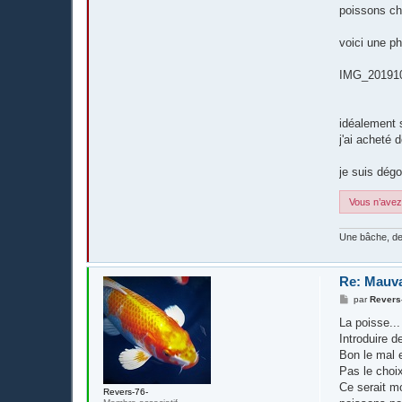
poissons che
voici une ph
IMG_201910
idéalement s
j'ai acheté 
je suis dégo
Vous n’avez 
Une bâche, de
Re: Mauva
M
par
Revers
e
s
La poisse...
s
Introduire d
a
g
Bon le mal e
e
Pas le choix 
Ce serait mo
Revers-76-