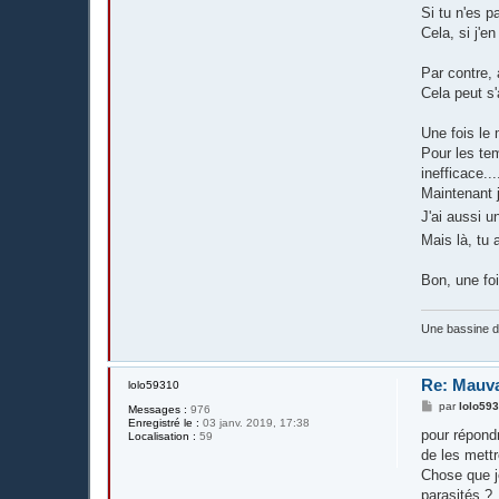
Si tu n'es p
Cela, si j'e
Par contre, 
Cela peut s'
Une fois le 
Pour les tem
inefficace...
Maintenant j
J'ai aussi u
Mais là, tu 
Bon, une foi
Une bassine 
Re: Mauva
lolo59310
M
par
lolo59
Messages :
976
e
Enregistré le :
03 janv. 2019, 17:38
s
pour répondr
Localisation :
59
s
de les mett
a
g
Chose que je
e
parasités ?