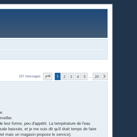
Page
1
sur
20
1
2
3
4
5
20
Suivante
197 messages
…
e.
veiller.
 leur forme, peu d'appétit. La température de l'eau
ale baissée, et je me suis dit qu'il était temps de faire
ériel mais un magasin propose le service).