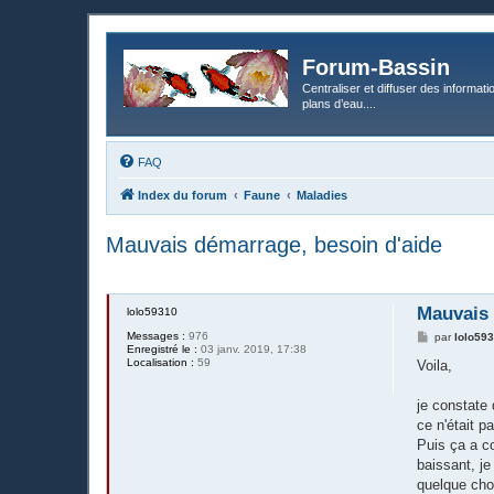
Forum-Bassin
Centraliser et diffuser des informati
plans d’eau....
FAQ
Index du forum
Faune
Maladies
Mauvais démarrage, besoin d'aide
Mauvais 
lolo59310
Messages :
976
M
par
lolo59
Enregistré le :
03 janv. 2019, 17:38
e
Localisation :
59
s
Voila,
s
a
g
je constate 
e
ce n'était p
Puis ça a co
baissant, je
quelque chos