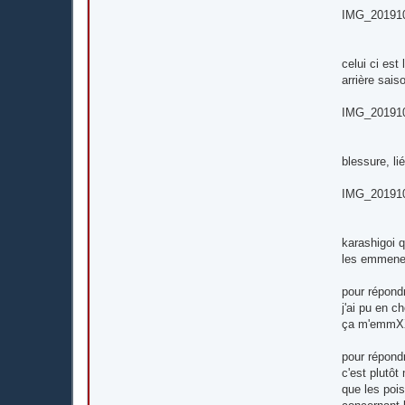
IMG_201910
celui ci es
arrière sais
IMG_201910
blessure, l
IMG_201910
karashigoi q
les emmener
pour répondr
j'ai pu en c
ça m'emmXXX
pour répondr
c'est plutôt
que les pois