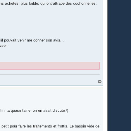
ons achetés, plus faible, qui ont attrapé des cochonneries.
il pouvait venir me donner son avis...
yser.
H
a
u
t
ini ta quarantaine, on en avait discuté?)
tit pour faire les traitements et frottis. Le bassin vide de