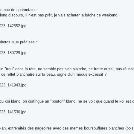
le bac de quarantaine:
 long discours, il n'est pas prêt, je vais acheter la bâche ce weekend.
23_142552.jpg
s photos plus précises :
23_180729.jpg
un "trou" dans la tète, ne semble pas s'en plaindre, se frotte aussi, pas réussi 
 ce reflet blanchâtre sur la peau, signe d'un mucus excessif ?
23_141943.jpg
 du koi blanc, on distingue un "bouton" blanc, ne se voit que quand le koi est d
23_141530.jpg
plan, extrémités des nageoires avec ces memes boursouflures blanches (pois