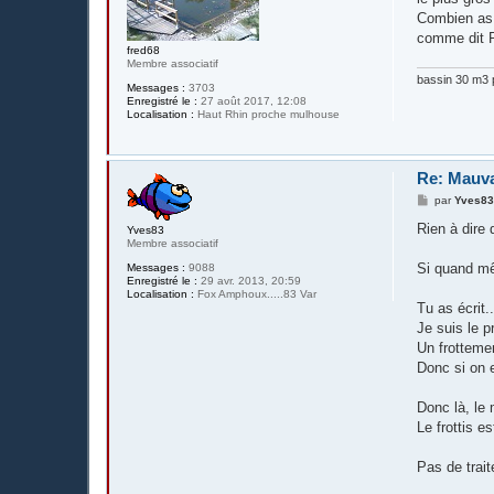
s
Combien as 
a
g
comme dit Re
e
fred68
Membre associatif
bassin 30 m3 p
Messages :
3703
Enregistré le :
27 août 2017, 12:08
Localisation :
Haut Rhin proche mulhouse
Re: Mauva
M
par
Yves8
e
s
Rien à dire 
Yves83
s
Membre associatif
a
g
Si quand mêm
Messages :
9088
e
Enregistré le :
29 avr. 2013, 20:59
Localisation :
Fox Amphoux.....83 Var
Tu as écrit..
Je suis le p
Un frotteme
Donc si on e
Donc là, le 
Le frottis es
Pas de trait