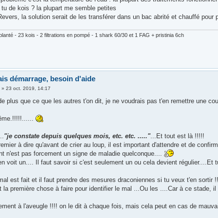
tu de kois ? la plupart me semble petites
vers, la solution serait de les transférer dans un bac abrité et chauffé pour p
lanté - 23 kois - 2 filtrations en pompé - 1 shark 60/30 et 1 FAG + pristinia 6ch
is démarrage, besoin d'aide
3
»
23 oct. 2019, 14:17
de plus que ce que les autres t'on dit, je ne voudrais pas t'en remettre une co
e.!!!!!......
..
"je constate depuis quelques mois, etc. etc. ....."
...Et tout est là !!!!!
remier à dire qu'avant de crier au loup, il est important d'attendre et de confir
nt n'est pas forcement un signe de maladie quelconque....
n voit un.... Il faut savoir si c'est seulement un ou cela devient régulier....Et 
mal est fait et il faut prendre des mesures draconiennes si tu veux t'en sortir !!!
t la première chose à faire pour identifier le mal ...Ou les ....Car à ce stade, il
ement à l'aveugle !!!! on le dit à chaque fois, mais cela peut en cas de mauva