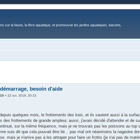
ons sur la faune, la flore aquatique, et promouvoir les jardins aquatiques, bassins,
démarrage, besoin d'aide
310
»
22 oct. 2019, 20:13
depuis quelques mois, le frottements des kois, et ils sautent aussi à la surfac
as des frottements de grande ampleur, aussi, j'avais décidé d'attendre et de sur
ntinué, sur la même fréquence, mais je ne trouvais pas les poissons au top de
 me suis dit que cela pouvait être lié... pas mal ont néanmoins la nageoire dors
e. mais je n'arrive pas à les attraper pour faire un frottis (je n'ai pas de mat