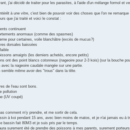
ivant, j'ai décidé de traiter pour les parasites, à l'aide d'un mélange formol et
 intérêt à une vitre, c'est bien de pouvoir voir des choses que l'on ne remarqu
ours que j'ai traité et voici le constat :
ments continuent
ortements anormaux (comme des spasmes)
terne pour certaines, voile blanchâtre (excès de mucus?)
ires dorsales baissées
faible
oissons amaigris (les derniers achetés, encore petits)
ns ont des point blancs cotonneux (nageoire pour 2-3 kois) (sur la bouche pou
n avec la nageoire caudale mangée sur une partie.
n semble même avoir des "trous" dans la tête.
res de l'eau sont bons.
e pollution
urne (UV coupé)
pas comment m'y prendre, et me sortir de cela.
assin à koi pendant 15 ans, avec bien moins de matos, et je n'ai jamais eu à trai
le bassin fait 80M3 et je suis pris par le temps.
aura surement été de prendre des poissons à mes parents, surement porteurs sa