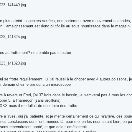
23_141449.jpg
t le plus atteint. nageoires serrées, comportement avec mouvement saccadés,
on, l'amaigrissement est donc plutôt lié au sous nourrissage dans le magasin
23_141325.jpg
iées au frottement? ne semble pas infectée
23_141320.jpg
ui se frotte régulièrement, lui j'ai réussi à le choper avec 4 autres poissons, 
 demain chez le pro qui a un microscope
e à revers et Fred, j'ai 37 kois dans le bassin, je n'arriverai pas à tous les 
hoper 5, à l’hameçon (sans ardillons)
X mais il me fallait de quoi faire des frottis
e à Yves, oui j'ai patienté, et je mérite certainement ce qui m'arrive, des bourde
 mes conclusions qui m'ont menées là, pour moi en les nourrissant bien, en pa
sons reprendraient santé, et que cela s'améliorerait.