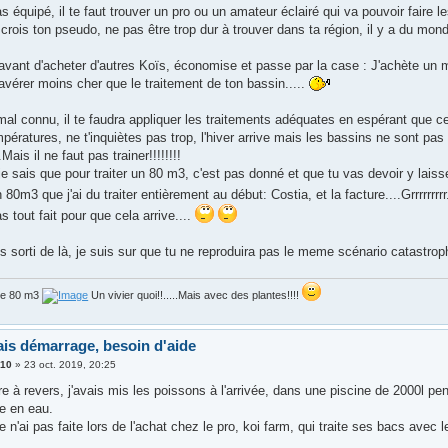
as équipé, il te faut trouver un pro ou un amateur éclairé qui va pouvoir faire l
n crois ton pseudo, ne pas être trop dur à trouver dans ta région, il y a du mond
avant d'acheter d'autres Koïs, économise et passe par la case : J'achète un mi
avérer moins cher que le traitement de ton bassin.....
mal connu, il te faudra appliquer les traitements adéquates en espérant que cel
pératures, ne t'inquiètes pas trop, l'hiver arrive mais les bassins ne sont pas
.Mais il ne faut pas trainer!!!!!!!!
e sais que pour traiter un 80 m3, c'est pas donné et que tu vas devoir y laisse
n 80m3 que j'ai du traiter entièrement au début: Costia, et la facture....Grrrrrrrrr
as tout fait pour que cela arrive....
s sorti de là, je suis sur que tu ne reproduira pas le meme scénario catastrop
de 80 m3
Un vivier quoi!!.....Mais avec des plantes!!!!
is démarrage, besoin d'aide
310
»
23 oct. 2019, 20:25
e à revers, j'avais mis les poissons à l'arrivée, dans une piscine de 2000l pen
re en eau.
 n'ai pas faite lors de l'achat chez le pro, koi farm, qui traite ses bacs avec