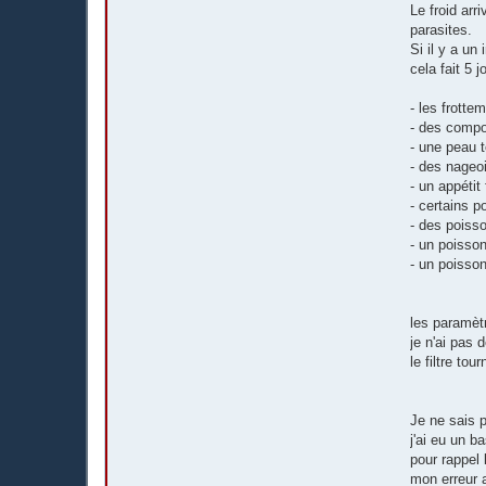
Le froid arr
parasites.
Si il y a un
cela fait 5 j
- les frotte
- des comp
- une peau 
- des nageo
- un appétit 
- certains p
- des poisso
- un poisso
- un poisso
les paramèt
je n'ai pas d
le filtre to
Je ne sais 
j'ai eu un b
pour rappel 
mon erreur 