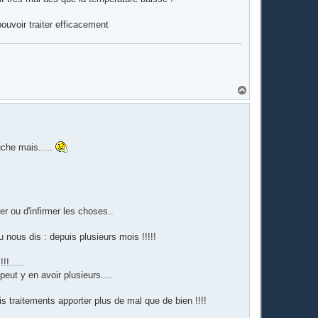
ouvoir traiter efficacement
H
a
u
t
uche mais.....
mer ou d'infirmer les choses..
tu nous dis : depuis plusieurs mois !!!!!
!!.....
 peut y en avoir plusieurs....
is traitements apporter plus de mal que de bien !!!!