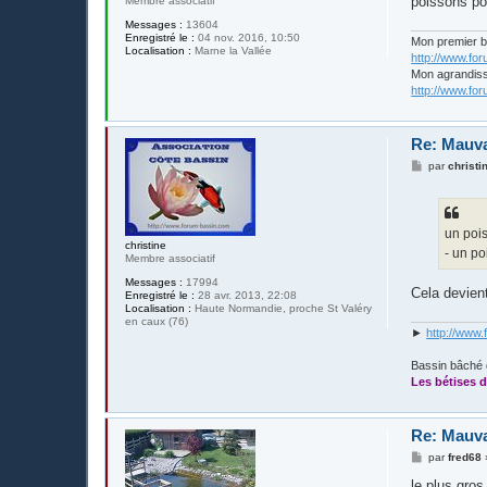
poissons pou
Membre associatif
Messages :
13604
Enregistré le :
04 nov. 2016, 10:50
Mon premier 
Localisation :
Marne la Vallée
http://www.fo
Mon agrandis
http://www.fo
Re: Mauva
M
par
christi
e
s
s
a
g
un poi
e
christine
- un po
Membre associatif
Messages :
17994
Cela devient
Enregistré le :
28 avr. 2013, 22:08
Localisation :
Haute Normandie, proche St Valéry
en caux (76)
►
http://www.
Bassin bâché 
Les bétises d
Re: Mauva
M
par
fred68
e
s
le plus gros