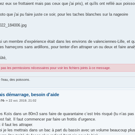
z eux se frottaient mais pas ceux que j'ai pris), et qu'ils ont refilé aux poiss
oto que j'ai pu faire juste ce soir, pour les taches blanches sur la nageoire
22_184006.jpg
i un membre d’expérience était dans les environs de valenciennes-Lille, et qu'
des hameçons sans ardillons, pour tenter d'en attraper un ou deux et faire anal
ûté,
pas les permissions nécessaires pour voir les fichiers joints à ce message.
 l'eau, des poissons.
is démarrage, besoin d'aide
-76-
»
22 oct. 2019, 21:02
es Koïs dans un 80m3 sans faire de quarantaine c’est très risqué (tu n’as pas f
st fait. Il faut commencer par faire un frottis d’urgence.
il faut les attraper.
i je les mettrais dans un bac à part du bassin avec un volume beaucoup plus pe