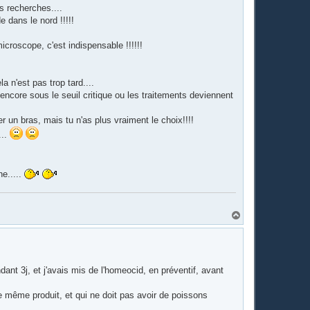
es recherches....
e dans le nord !!!!!
croscope, c'est indispensable !!!!!!
a n'est pas trop tard....
 encore sous le seuil critique ou les traitements deviennent
r un bras, mais tu n'as plus vraiment le choix!!!!
...
he.....
H
a
u
t
dant 3j, et j'avais mis de l'homeocid, en préventif, avant
 le même produit, et qui ne doit pas avoir de poissons