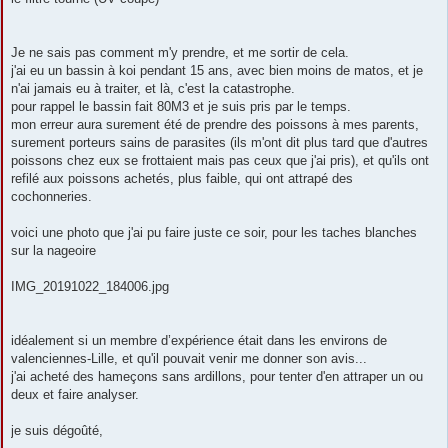
Je ne sais pas comment m'y prendre, et me sortir de cela.
j'ai eu un bassin à koi pendant 15 ans, avec bien moins de matos, et je
n'ai jamais eu à traiter, et là, c'est la catastrophe.
pour rappel le bassin fait 80M3 et je suis pris par le temps.
mon erreur aura surement été de prendre des poissons à mes parents,
surement porteurs sains de parasites (ils m'ont dit plus tard que d'autres
poissons chez eux se frottaient mais pas ceux que j'ai pris), et qu'ils ont
refilé aux poissons achetés, plus faible, qui ont attrapé des
cochonneries.
voici une photo que j'ai pu faire juste ce soir, pour les taches blanches
sur la nageoire
IMG_20191022_184006.jpg
idéalement si un membre d’expérience était dans les environs de
valenciennes-Lille, et qu'il pouvait venir me donner son avis...
j'ai acheté des hameçons sans ardillons, pour tenter d'en attraper un ou
deux et faire analyser.
je suis dégoûté,