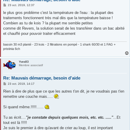
M
23 oct. 2019, 12:37
e
s
le plus gros problème c'est la température de l'eau : la plupart des
s
traitements fonctionnent très mal dès que la température baisse !
a
g
Combien as tu de kois ? la plupart me semble petites
e
comme dit Revers, la solution serait de les transférer dans un bac abrité
et chauffé pour pouvoir traiter efficacement
bassin 30 m3 planté - 23 kois - 2 filtrations en pompé - 1 shark 60/30 et 1 FAG +
pristinia 6ch
Yves83
Membre associatif
Re: Mauvais démarrage, besoin d'aide
M
23 oct. 2019, 14:17
e
s
Rien à dire de plus que ce que les autres t'on dit, je ne voudrais pas t'en
s
remettre une couche mais.....
a
g
e
Si quand même.!!!!!......
Tu as écrit....
"je constate depuis quelques mois, etc. etc. ....."
...Et
tout est là !!!!!
Je suis le premier à dire qu'avant de crier au loup, il est important