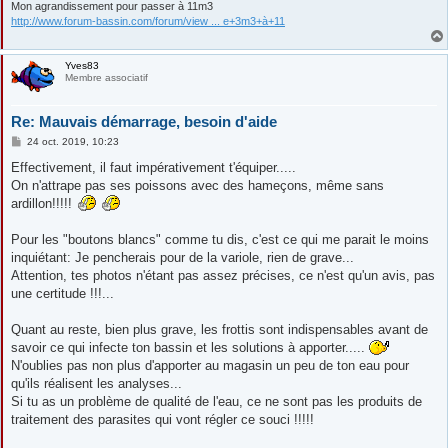
Mon agrandissement pour passer à 11m3
http://www.forum-bassin.com/forum/view ... e+3m3+à+11
Yves83
Membre associatif
Re: Mauvais démarrage, besoin d'aide
M
24 oct. 2019, 10:23
e
s
Effectivement, il faut impérativement t'équiper.....
s
On n'attrape pas ses poissons avec des hameçons, même sans
a
g
ardillon!!!!!
e
Pour les "boutons blancs" comme tu dis, c'est ce qui me parait le moins
inquiétant: Je pencherais pour de la variole, rien de grave...
Attention, tes photos n'étant pas assez précises, ce n'est qu'un avis, pas
une certitude !!!...
Quant au reste, bien plus grave, les frottis sont indispensables avant de
savoir ce qui infecte ton bassin et les solutions à apporter.....
N'oublies pas non plus d'apporter au magasin un peu de ton eau pour
qu'ils réalisent les analyses...
Si tu as un problème de qualité de l'eau, ce ne sont pas les produits de
traitement des parasites qui vont régler ce souci !!!!!