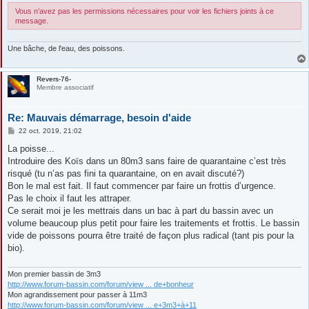
Vous n’avez pas les permissions nécessaires pour voir les fichiers joints à ce
message.
Une bâche, de l'eau, des poissons.
Revers-76-
Membre associatif
Re: Mauvais démarrage, besoin d'aide
M
22 oct. 2019, 21:02
e
s
La poisse...
s
Introduire des Koïs dans un 80m3 sans faire de quarantaine c’est très
a
g
risqué (tu n’as pas fini ta quarantaine, on en avait discuté?)
e
Bon le mal est fait. Il faut commencer par faire un frottis d’urgence.
Pas le choix il faut les attraper.
Ce serait moi je les mettrais dans un bac à part du bassin avec un
volume beaucoup plus petit pour faire les traitements et frottis. Le bassin
vide de poissons pourra être traité de façon plus radical (tant pis pour la
bio).
Mon premier bassin de 3m3
http://www.forum-bassin.com/forum/view ... de+bonheur
Mon agrandissement pour passer à 11m3
http://www.forum-bassin.com/forum/view ... e+3m3+à+11