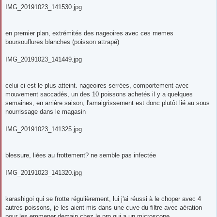
IMG_20191023_141530.jpg
en premier plan, extrémités des nageoires avec ces memes
boursouflures blanches (poisson attrapé)
IMG_20191023_141449.jpg
celui ci est le plus atteint. nageoires serrées, comportement avec
mouvement saccadés, un des 10 poissons achetés il y a quelques
semaines, en arrière saison, l'amaigrissement est donc plutôt lié au sous
nourrissage dans le magasin
IMG_20191023_141325.jpg
blessure, liées au frottement? ne semble pas infectée
IMG_20191023_141320.jpg
karashigoi qui se frotte régulièrement, lui j'ai réussi à le choper avec 4
autres poissons, je les aient mis dans une cuve du filtre avec aération
pour les emmener demain chez le pro qui a un microscope