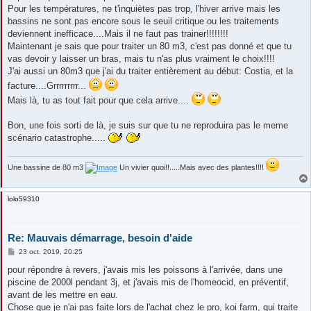
Pour les températures, ne t'inquiètes pas trop, l'hiver arrive mais les
bassins ne sont pas encore sous le seuil critique ou les traitements
deviennent inefficace....Mais il ne faut pas trainer!!!!!!!!
Maintenant je sais que pour traiter un 80 m3, c'est pas donné et que tu
vas devoir y laisser un bras, mais tu n'as plus vraiment le choix!!!!
J'ai aussi un 80m3 que j'ai du traiter entièrement au début: Costia, et la
facture....Grrrrrrrrr...
Mais là, tu as tout fait pour que cela arrive....
Bon, une fois sorti de là, je suis sur que tu ne reproduira pas le meme
scénario catastrophe.....
Une bassine de 80 m3
Un vivier quoi!!.....Mais avec des plantes!!!!
lolo59310
Re: Mauvais démarrage, besoin d'aide
M
23 oct. 2019, 20:25
e
s
pour répondre à revers, j'avais mis les poissons à l'arrivée, dans une
s
piscine de 2000l pendant 3j, et j'avais mis de l'homeocid, en préventif,
a
g
avant de les mettre en eau.
e
Chose que je n'ai pas faite lors de l'achat chez le pro, koi farm, qui traite