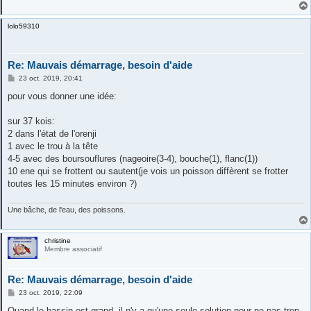
lolo59310
Re: Mauvais démarrage, besoin d'aide
M
23 oct. 2019, 20:41
e
s
pour vous donner une idée:
s
a
g
sur 37 kois:
e
2 dans l'état de l'orenji
1 avec le trou à la tête
4-5 avec des boursouflures (nageoire(3-4), bouche(1), flanc(1))
10 ene qui se frottent ou sautent(je vois un poisson diffèrent se frotter
toutes les 15 minutes environ ?)
Une bâche, de l'eau, des poissons.
christine
Membre associatif
Re: Mauvais démarrage, besoin d'aide
M
23 oct. 2019, 22:09
e
s
Quand le bassin est grand, il n'y a qu'une seule solution pour ne pas trop