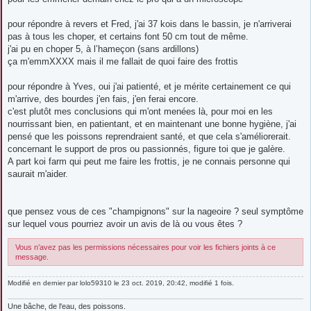
pour répondre à revers et Fred, j'ai 37 kois dans le bassin, je n'arriverai
pas à tous les choper, et certains font 50 cm tout de même.
j'ai pu en choper 5, à l’hameçon (sans ardillons)
ça m'emmXXXX mais il me fallait de quoi faire des frottis
pour répondre à Yves, oui j'ai patienté, et je mérite certainement ce qui
m'arrive, des bourdes j'en fais, j'en ferai encore.
c'est plutôt mes conclusions qui m'ont menées là, pour moi en les
nourrissant bien, en patientant, et en maintenant une bonne hygiène, j'ai
pensé que les poissons reprendraient santé, et que cela s'améliorerait.
concernant le support de pros ou passionnés, figure toi que je galère.
A part koi farm qui peut me faire les frottis, je ne connais personne qui
saurait m'aider.
que pensez vous de ces "champignons" sur la nageoire ? seul symptôme
sur lequel vous pourriez avoir un avis de là ou vous êtes ?
Vous n’avez pas les permissions nécessaires pour voir les fichiers joints à ce
message.
Modifié en dernier par
lolo59310
le 23 oct. 2019, 20:42, modifié 1 fois.
Une bâche, de l'eau, des poissons.