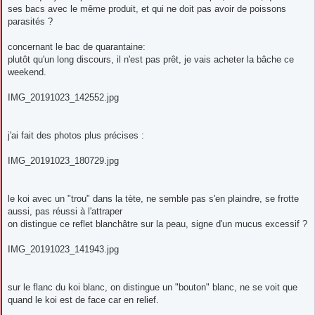
ses bacs avec le même produit, et qui ne doit pas avoir de poissons
parasités ?
concernant le bac de quarantaine:
plutôt qu'un long discours, il n'est pas prêt, je vais acheter la bâche ce
weekend.
IMG_20191023_142552.jpg
j'ai fait des photos plus précises :
IMG_20191023_180729.jpg
le koi avec un "trou" dans la tète, ne semble pas s'en plaindre, se frotte
aussi, pas réussi à l'attraper
on distingue ce reflet blanchâtre sur la peau, signe d'un mucus excessif ?
IMG_20191023_141943.jpg
sur le flanc du koi blanc, on distingue un "bouton" blanc, ne se voit que
quand le koi est de face car en relief.