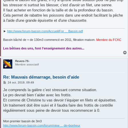
s
les stresser ni surtout les blesser, c'est d'avoir un filet, une senne.
a
g
Il faut acheter en fonction de la taille et de la profondeur du bassin.
e
Cela permet de rabattre les poissons dans une endroit facilitant la pêche
à l'aide d'une grande épuisette et d'une chaussette.
►
http://www.forum-bassin.com/Accueil/For ... Bassin.pdf
Bassin bâché de + de 130m3 commencé en 2011, filtration maison.
Membre du FCKC
....
Les bétises des uns, font l'enseignement des autres...
Revers-76-
Membre associatif
Re: Mauvais démarrage, besoin d'aide
M
24 oct. 2019, 09:49
e
s
Je comprends la galère c’est stressant comme situation.
s
Le pro devrait bien t’aider avec les frottis.
a
g
Et comme dit Christine tu vas devoir t’équiper en filets et épuisettes.
e
Un traitement doit être suivi et il faudra faire des frottis de contrôle
régulièrement sous peine de devoir tous recommencer à 0.
Mon premier bassin de 3m3
http://www.forum-bassin.com/forum/view ... de+bonheur