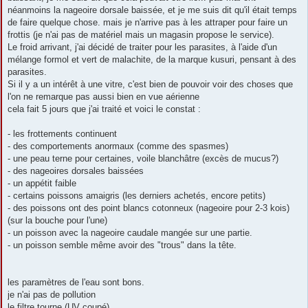
néanmoins la nageoire dorsale baissée, et je me suis dit qu'il était temps
de faire quelque chose. mais je n'arrive pas à les attraper pour faire un
frottis (je n'ai pas de matériel mais un magasin propose le service).
Le froid arrivant, j'ai décidé de traiter pour les parasites, à l'aide d'un
mélange formol et vert de malachite, de la marque kusuri, pensant à des
parasites.
Si il y a un intérêt à une vitre, c'est bien de pouvoir voir des choses que
l'on ne remarque pas aussi bien en vue aérienne
cela fait 5 jours que j'ai traité et voici le constat :
- les frottements continuent
- des comportements anormaux (comme des spasmes)
- une peau terne pour certaines, voile blanchâtre (excès de mucus?)
- des nageoires dorsales baissées
- un appétit faible
- certains poissons amaigris (les derniers achetés, encore petits)
- des poissons ont des point blancs cotonneux (nageoire pour 2-3 kois)
(sur la bouche pour l'une)
- un poisson avec la nageoire caudale mangée sur une partie.
- un poisson semble même avoir des "trous" dans la tête.
les paramètres de l'eau sont bons.
je n'ai pas de pollution
le filtre tourne (UV coupé)