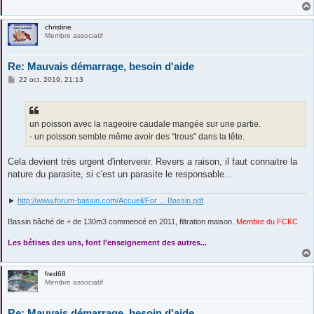
christine
Membre associatif
Re: Mauvais démarrage, besoin d'aide
M
22 oct. 2019, 21:13
e
s
s
a
g
un poisson avec la nageoire caudale mangée sur une partie.
e
- un poisson semble même avoir des "trous" dans la tête.
Cela devient très urgent d'intervenir. Revers a raison, il faut connaitre la
nature du parasite, si c'est un parasite le responsable...
►
http://www.forum-bassin.com/Accueil/For ... Bassin.pdf
Bassin bâché de + de 130m3 commencé en 2011, filtration maison.
Membre du FCKC
....
Les bétises des uns, font l'enseignement des autres...
fred68
Membre associatif
Re: Mauvais démarrage, besoin d'aide