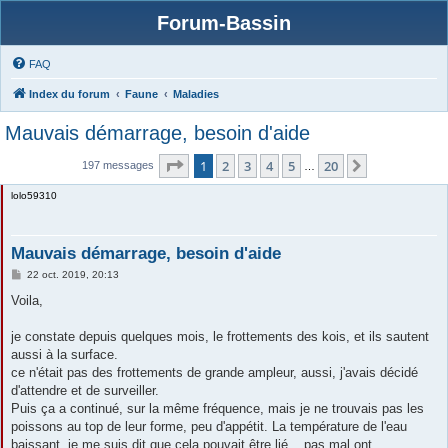
Forum-Bassin
FAQ
Index du forum
Faune
Maladies
Mauvais démarrage, besoin d'aide
Page
1
sur
20
1
2
3
4
5
20
Suivante
197 messages
…
lolo59310
Mauvais démarrage, besoin d'aide
M
22 oct. 2019, 20:13
e
s
Voila,
s
a
g
je constate depuis quelques mois, le frottements des kois, et ils sautent
e
aussi à la surface.
ce n'était pas des frottements de grande ampleur, aussi, j'avais décidé
d'attendre et de surveiller.
Puis ça a continué, sur la même fréquence, mais je ne trouvais pas les
poissons au top de leur forme, peu d'appétit. La température de l'eau
baissant, je me suis dit que cela pouvait être lié... pas mal ont