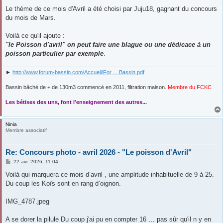
e
s
Le thème de ce mois d'Avril a été choisi par Juju18, gagnant du concours
s
du mois de Mars.
a
g
e
Voilà ce qu'il ajoute :
"le Poisson d'avril" on peut faire une blague ou une dédicace à un
poisson particulier par exemple
.
►
http://www.forum-bassin.com/Accueil/For ... Bassin.pdf
Bassin bâché de + de 130m3 commencé en 2011, filtration maison.
Membre du FCKC
....
Les bétises des uns, font l'enseignement des autres...
Ninia
Membre associatif
Re: Concours photo - avril 2026 - "Le poisson d'Avril"
M
22 avr. 2026, 11:04
e
s
Voilà qui marquera ce mois d’avril , une amplitude inhabituelle de 9 à 25.
s
Du coup les Koïs sont en rang d’oignon.
a
g
e
IMG_4787.jpeg
A se dorer la pilule Du coup j'ai pu en compter 16 … pas sûr qu'il n y en