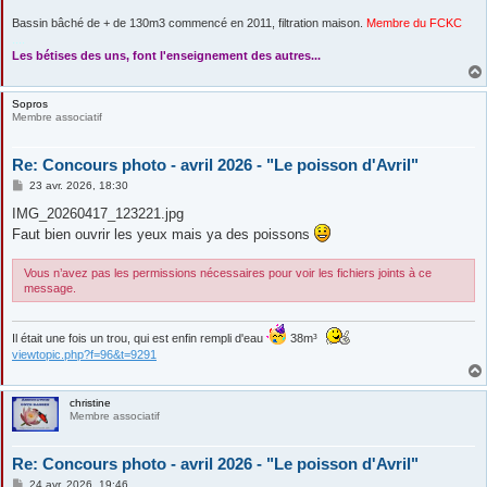
Bassin bâché de + de 130m3 commencé en 2011, filtration maison.
Membre du FCKC
....
Les bétises des uns, font l'enseignement des autres...
Sopros
Membre associatif
Re: Concours photo - avril 2026 - "Le poisson d'Avril"
M
23 avr. 2026, 18:30
e
s
IMG_20260417_123221.jpg
s
Faut bien ouvrir les yeux mais ya des poissons
a
g
e
Vous n’avez pas les permissions nécessaires pour voir les fichiers joints à ce
message.
Il était une fois un trou, qui est enfin rempli d'eau
38m³
viewtopic.php?f=96&t=9291
christine
Membre associatif
Re: Concours photo - avril 2026 - "Le poisson d'Avril"
M
24 avr. 2026, 19:46