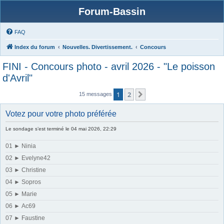
Forum-Bassin
FAQ
Index du forum
Nouvelles. Divertissement.
Concours
FINI - Concours photo - avril 2026 - "Le poisson
d'Avril"
1
2
Suivante
15 messages
Votez pour votre photo préférée
Le sondage s’est terminé le 04 mai 2026, 22:29
01 ► Ninia
02 ► Evelyne42
03 ► Christine
04 ► Sopros
05 ► Marie
06 ► Ac69
07 ► Faustine