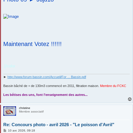
Maintenant Votez !!!!!!
.[/color
►
http://www.forum-bassin.com/Accueil/For ... Bassin.pdf
Bassin bâché de + de 130m3 commencé en 2011, filtration maison.
Membre du FCKC
....
Les bétises des uns, font l'enseignement des autres...
christine
Membre associatif
Re: Concours photo - avril 2026 - "Le poisson d'Avril"
M
10 avr. 2026, 09:18