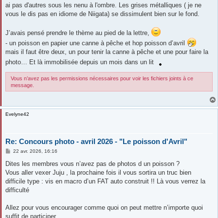
ai pas d'autres sous les nenu à l'ombre. Les grises métalliques ( je ne
vous le dis pas en idiome de Niigata) se dissimulent bien sur le fond.
J’avais pensé prendre le thème au pied de la lettre,
- un poisson en papier une canne à pêche et hop poisson d’avril
mais il faut être deux, un pour tenir la canne à pêche et une pour faire la
photo… Et là immobilisée depuis un mois dans un lit
Vous n’avez pas les permissions nécessaires pour voir les fichiers joints à ce
message.
Evelyne42
Re: Concours photo - avril 2026 - "Le poisson d'Avril"
M
22 avr. 2026, 16:16
e
s
Dites les membres vous n’avez pas de photos d un poisson ?
s
Vous aller vexer Juju , la prochaine fois il vous sortira un truc bien
a
g
difficile type : vis en macro d’un FAT auto construit !! Là vous verrez la
e
difficulté
Allez pour vous encourager comme quoi on peut mettre n’importe quoi
suffit de participer