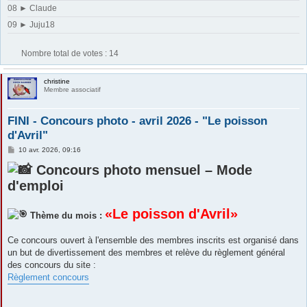
08 ► Claude
09 ► Juju18
Nombre total de votes :
14
christine
Membre associatif
FINI - Concours photo - avril 2026 - "Le poisson
d'Avril"
M
10 avr. 2026, 09:16
e
s
Concours photo mensuel – Mode
s
d'emploi
a
g
e
«Le poisson d'Avril»
Thème du mois :
Ce concours ouvert à l'ensemble des membres inscrits est organisé dans
un but de divertissement des membres et relève du règlement général
des concours du site :
Règlement concours