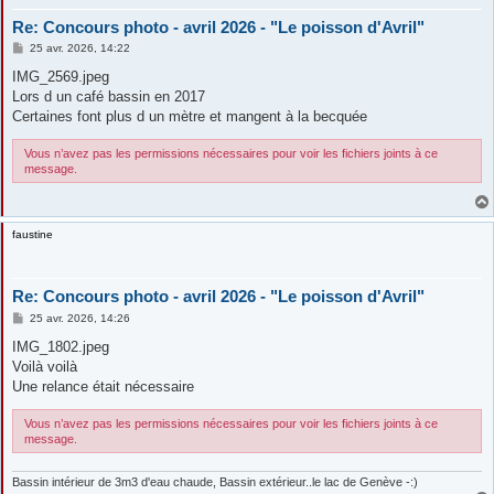
Re: Concours photo - avril 2026 - "Le poisson d'Avril"
M
25 avr. 2026, 14:22
e
s
IMG_2569.jpeg
s
Lors d un café bassin en 2017
a
g
Certaines font plus d un mètre et mangent à la becquée
e
Vous n’avez pas les permissions nécessaires pour voir les fichiers joints à ce
message.
faustine
Re: Concours photo - avril 2026 - "Le poisson d'Avril"
M
25 avr. 2026, 14:26
e
s
IMG_1802.jpeg
s
Voilà voilà
a
g
Une relance était nécessaire
e
Vous n’avez pas les permissions nécessaires pour voir les fichiers joints à ce
message.
Bassin intérieur de 3m3 d'eau chaude, Bassin extérieur..le lac de Genève -:)