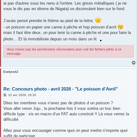
ai pas d'autres sous les nenu à l'ombre. Les grises métalliques ( je ne
vous le dis pas en idiome de Niigata) se dissimulent bien sur le fond.
J’avais pensé prendre le thème au pied de la lettre,
- un poisson en papier une canne à pêche et hop poisson d’avril
mais il faut être deux, un pour tenir la canne à pêche et une pour faire la
photo… Et là immobilisée depuis un mois dans un lit
Vous n’avez pas les permissions nécessaires pour voir les fichiers joints à ce
message.
Evelyne42
Re: Concours photo - avril 2026 - "Le poisson d'Avril"
M
22 avr. 2026, 16:16
e
s
Dites les membres vous n’avez pas de photos d un poisson ?
s
Vous aller vexer Juju , la prochaine fois il vous sortira un truc bien
a
g
difficile type : vis en macro d’un FAT auto construit !! Là vous verrez la
e
difficulté
Allez pour vous encourager comme quoi on peut mettre n’importe quoi
suffit de participer