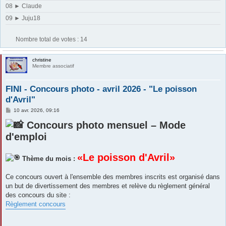
08 ► Claude
09 ► Juju18
Nombre total de votes :
14
christine
Membre associatif
FINI - Concours photo - avril 2026 - "Le poisson
d'Avril"
M
10 avr. 2026, 09:16
e
s
Concours photo mensuel – Mode
s
d'emploi
a
g
e
«Le poisson d'Avril»
Thème du mois :
Ce concours ouvert à l'ensemble des membres inscrits est organisé dans
un but de divertissement des membres et relève du règlement général
des concours du site :
Règlement concours