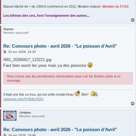
Bassin bâché de + de 130m3 commencé en 2011, filtration maison.
Membre du FCKC
....
Les bétises des uns, font l'enseignement des autres...
Sopros
Membre associatif
Re: Concours photo - avril 2026 - "Le poisson d'Avril"
M
23 avr. 2026, 18:30
e
s
IMG_20260417_123221.jpg
s
Faut bien ouvrir les yeux mais ya des poissons
a
g
e
Vous n’avez pas les permissions nécessaires pour voir les fichiers joints à ce
message.
Il était une fois un trou, qui est enfin rempli d'eau
38m³
viewtopic.php?f=96&t=9291
christine
Membre associatif
Re: Concours photo - avril 2026 - "Le poisson d'Avril"
M
24 avr. 2026, 19:46