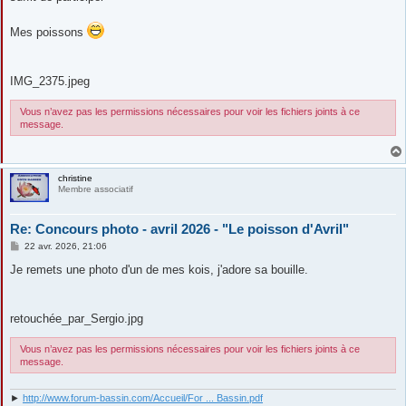
Mes poissons
IMG_2375.jpeg
Vous n’avez pas les permissions nécessaires pour voir les fichiers joints à ce
message.
christine
Membre associatif
Re: Concours photo - avril 2026 - "Le poisson d'Avril"
M
22 avr. 2026, 21:06
e
s
Je remets une photo d'un de mes kois, j'adore sa bouille.
s
a
g
e
retouchée_par_Sergio.jpg
Vous n’avez pas les permissions nécessaires pour voir les fichiers joints à ce
message.
►
http://www.forum-bassin.com/Accueil/For ... Bassin.pdf