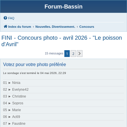
Forum-Bassin
FAQ
Index du forum
Nouvelles. Divertissement.
Concours
FINI - Concours photo - avril 2026 - "Le poisson
d'Avril"
1
2
Suivante
15 messages
Votez pour votre photo préférée
Le sondage s’est terminé le 04 mai 2026, 22:29
01 ► Ninia
02 ► Evelyne42
03 ► Christine
04 ► Sopros
05 ► Marie
06 ► Ac69
07 ► Faustine