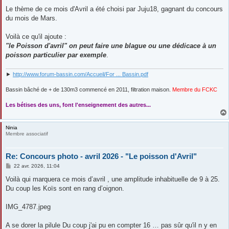
e
s
Le thème de ce mois d'Avril a été choisi par Juju18, gagnant du concours
s
du mois de Mars.
a
g
e
Voilà ce qu'il ajoute :
"le Poisson d'avril" on peut faire une blague ou une dédicace à un
poisson particulier par exemple
.
►
http://www.forum-bassin.com/Accueil/For ... Bassin.pdf
Bassin bâché de + de 130m3 commencé en 2011, filtration maison.
Membre du FCKC
....
Les bétises des uns, font l'enseignement des autres...
Ninia
Membre associatif
Re: Concours photo - avril 2026 - "Le poisson d'Avril"
M
22 avr. 2026, 11:04
e
s
Voilà qui marquera ce mois d’avril , une amplitude inhabituelle de 9 à 25.
s
Du coup les Koïs sont en rang d’oignon.
a
g
e
IMG_4787.jpeg
A se dorer la pilule Du coup j'ai pu en compter 16 … pas sûr qu'il n y en