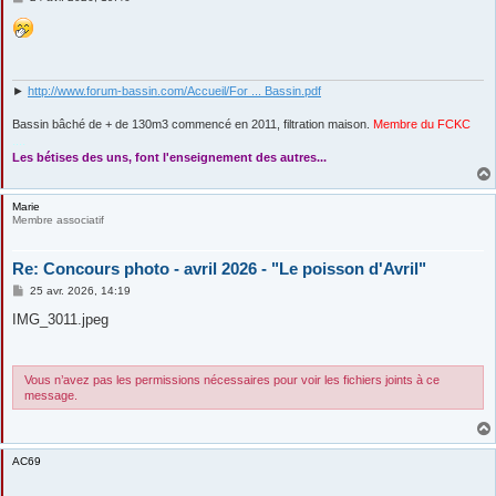
e
s
s
a
g
e
►
http://www.forum-bassin.com/Accueil/For ... Bassin.pdf
Bassin bâché de + de 130m3 commencé en 2011, filtration maison.
Membre du FCKC
....
Les bétises des uns, font l'enseignement des autres...
Marie
Membre associatif
Re: Concours photo - avril 2026 - "Le poisson d'Avril"
M
25 avr. 2026, 14:19
e
s
IMG_3011.jpeg
s
a
g
e
Vous n’avez pas les permissions nécessaires pour voir les fichiers joints à ce
message.
AC69