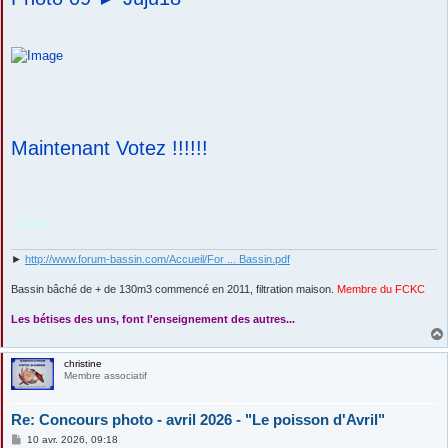
Maintenant Votez !!!!!!
.[/color
►
http://www.forum-bassin.com/Accueil/For ... Bassin.pdf
Bassin bâché de + de 130m3 commencé en 2011, filtration maison.
Membre du FCKC
....
Les bétises des uns, font l'enseignement des autres...
christine
Membre associatif
Re: Concours photo - avril 2026 - "Le poisson d'Avril"
M
10 avr. 2026, 09:18