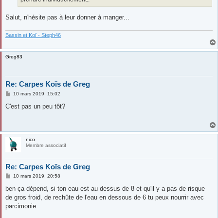
Salut, n'hésite pas à leur donner à manger...
Bassin et Koï - Steph46
Greg83
Re: Carpes Koïs de Greg
M
10 mars 2019, 15:02
e
s
C'est pas un peu tôt?
s
a
g
e
nico
Membre associatif
Re: Carpes Koïs de Greg
M
10 mars 2019, 20:58
e
s
ben ça dépend, si ton eau est au dessus de 8 et qu'il y a pas de risque
s
de gros froid, de rechûte de l'eau en dessous de 6 tu peux nourrir avec
a
g
parcimonie
e