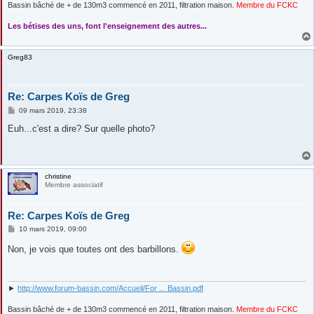
Bassin bâché de + de 130m3 commencé en 2011, filtration maison.
Membre du FCKC
....
Les bétises des uns, font l'enseignement des autres...
Greg83
Re: Carpes Koïs de Greg
M
09 mars 2019, 23:38
e
s
Euh...c'est a dire? Sur quelle photo?
s
a
g
e
christine
Membre associatif
Re: Carpes Koïs de Greg
M
10 mars 2019, 09:00
e
s
Non, je vois que toutes ont des barbillons.
s
a
g
e
►
http://www.forum-bassin.com/Accueil/For ... Bassin.pdf
Bassin bâché de + de 130m3 commencé en 2011, filtration maison.
Membre du FCKC