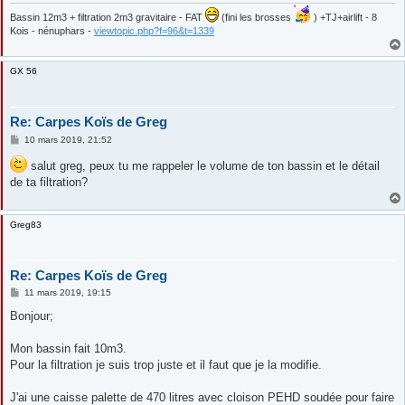
Bassin 12m3 + filtration 2m3 gravitaire - FAT
(fini les brosses
) +TJ+airlift - 8
Kois - nénuphars -
viewtopic.php?f=96&t=1339
GX 56
Re: Carpes Koïs de Greg
M
10 mars 2019, 21:52
e
s
salut greg, peux tu me rappeler le volume de ton bassin et le détail
s
de ta filtration?
a
g
e
Greg83
Re: Carpes Koïs de Greg
M
11 mars 2019, 19:15
e
s
Bonjour;
s
a
g
Mon bassin fait 10m3.
e
Pour la filtration je suis trop juste et il faut que je la modifie.
J'ai une caisse palette de 470 litres avec cloison PEHD soudée pour faire