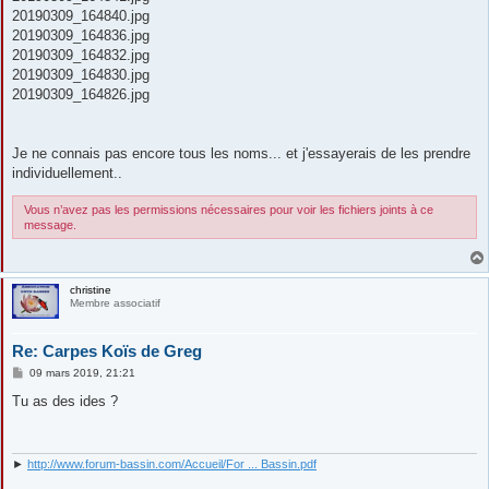
20190309_164840.jpg
20190309_164836.jpg
20190309_164832.jpg
20190309_164830.jpg
20190309_164826.jpg
Je ne connais pas encore tous les noms... et j'essayerais de les prendre
individuellement..
Vous n’avez pas les permissions nécessaires pour voir les fichiers joints à ce
message.
christine
Membre associatif
Re: Carpes Koïs de Greg
M
09 mars 2019, 21:21
e
s
Tu as des ides ?
s
a
g
e
►
http://www.forum-bassin.com/Accueil/For ... Bassin.pdf