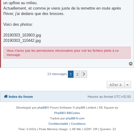
un upflow au milieu.
Actuellement, et comme je viens juste de la remettre en route après
l'hiver, j'ai dedans que des brosses.
Voici des photos:
20190303_163903.jpg
20190303_110442.jpg
Vous n’avez pas les permissions nécessaires pour voir les fichiers joints à ce
message.
1
2
Suivante
13 messages
Aller à
Index du forum
Heures au format
UTC+02:00
Développé par
phpBB
® Forum Software © phpBB Limited | SE Square by
PhpBB3 BBCodes
Traduit par
phpBB-fr.com
Confidentialité
|
Conditions
Time: 0.042s
| Peak Memory Usage: 1.98 Mio | GZIP: Off |
Queries: 22