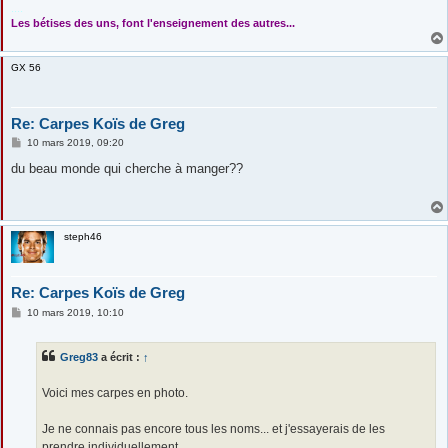
....
Les bétises des uns, font l'enseignement des autres...
GX 56
Re: Carpes Koïs de Greg
M
10 mars 2019, 09:20
e
s
du beau monde qui cherche à manger??
s
a
g
e
steph46
Re: Carpes Koïs de Greg
M
10 mars 2019, 10:10
e
s
s
Greg83
a écrit :
↑
a
g
e
Voici mes carpes en photo.
Je ne connais pas encore tous les noms... et j'essayerais de les
prendre individuellement..