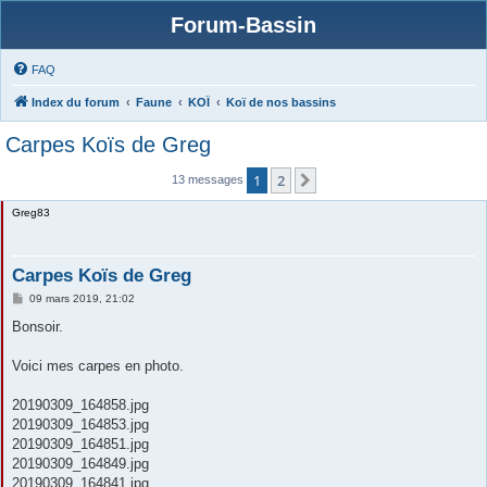
Forum-Bassin
FAQ
Index du forum
Faune
KOÏ
Koï de nos bassins
Carpes Koïs de Greg
1
2
Suivante
13 messages
Greg83
Carpes Koïs de Greg
M
09 mars 2019, 21:02
e
s
Bonsoir.
s
a
g
Voici mes carpes en photo.
e
20190309_164858.jpg
20190309_164853.jpg
20190309_164851.jpg
20190309_164849.jpg
20190309_164841.jpg