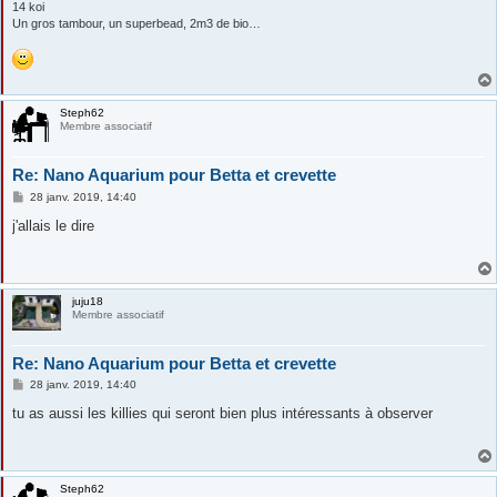
14 koi
Un gros tambour, un superbead, 2m3 de bio…
Steph62
Membre associatif
Re: Nano Aquarium pour Betta et crevette
M
28 janv. 2019, 14:40
e
s
j'allais le dire
s
a
g
e
juju18
Membre associatif
Re: Nano Aquarium pour Betta et crevette
M
28 janv. 2019, 14:40
e
s
tu as aussi les killies qui seront bien plus intéressants à observer
s
a
g
e
Steph62