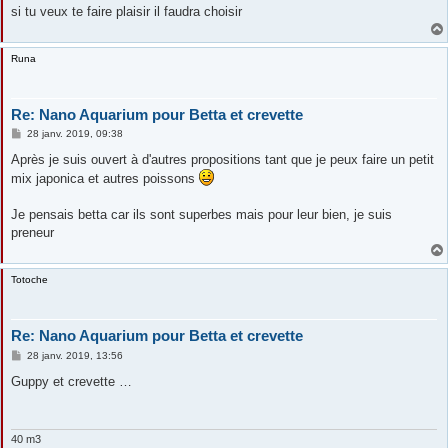
si tu veux te faire plaisir il faudra choisir
Runa
Re: Nano Aquarium pour Betta et crevette
M
28 janv. 2019, 09:38
e
s
Après je suis ouvert à d'autres propositions tant que je peux faire un petit
s
mix japonica et autres poissons
a
g
e
Je pensais betta car ils sont superbes mais pour leur bien, je suis
preneur
Totoche
Re: Nano Aquarium pour Betta et crevette
M
28 janv. 2019, 13:56
e
s
Guppy et crevette …
s
a
g
e
40 m3