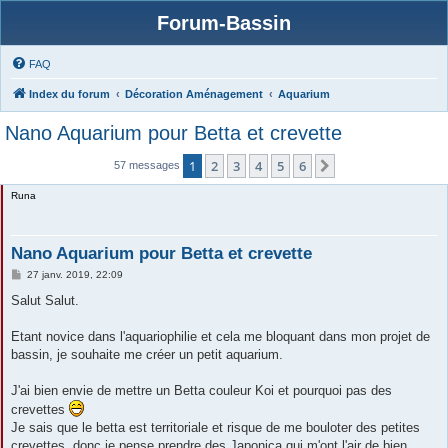
Forum-Bassin
FAQ
Index du forum
Décoration Aménagement
Aquarium
Nano Aquarium pour Betta et crevette
1
2
3
4
5
6
Suivante
57 messages
Runa
Nano Aquarium pour Betta et crevette
M
27 janv. 2019, 22:09
e
s
Salut Salut.
s
a
g
Etant novice dans l'aquariophilie et cela me bloquant dans mon projet de
e
bassin, je souhaite me créer un petit aquarium.
J'ai bien envie de mettre un Betta couleur Koi et pourquoi pas des
crevettes
Je sais que le betta est territoriale et risque de me bouloter des petites
crevettes, donc je pense prendre des Japonica qui m'ont l'air de bien