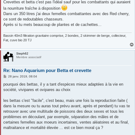
s
Crevettes et betta c'est pas l'idéal sauf pour les combattants qui auraient
s
la nourriture fraîche à disposition
a
g
Dans un 350 litres j'ai deux femelles combattantes avec des Red cherry,
e
ce sont de redoutables chasseurs.
Après si tu mets beaucoup de plantes et de cachettes...
Bassin 40m3 filtration gravitaire comprise, 2 bondes, 2 skimmer de berge, collecteur,
Fat, cuve bio 20 TJ
Steph62
Membre associatif
Re: Nano Aquarium pour Betta et crevette
M
28 janv. 2019, 08:04
e
s
pourquoi des bettas, il y a tant d'espèces mieux adaptées à la vie en
s
société, vivipares et ovipares au choix
a
g
e
les bettas c'est "facile", c'est beau, mais une fois la reproduction faite (
dans la mesure ou tu auras tout prévu avant, après et pendant) tu vas te
retrouver avec une multitude de poissons des deux sexes et tous les
problèmes en découlant, par exemple, séparation des mâles et de
certaines femelles aux moeurs incertaines, ventes aléatoires et au final,
maltraitance et mortalité élevée ... est ce bien moral ça ?