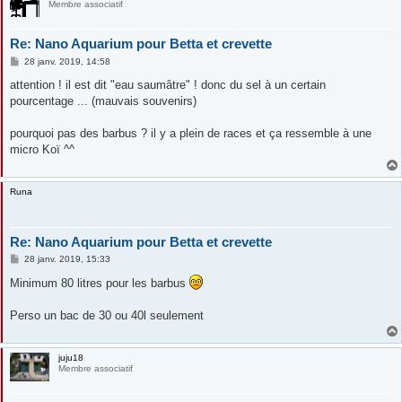
Membre associatif
Re: Nano Aquarium pour Betta et crevette
M
28 janv. 2019, 14:58
e
s
attention ! il est dit "eau saumâtre" ! donc du sel à un certain
s
pourcentage ... (mauvais souvenirs)
a
g
e
pourquoi pas des barbus ? il y a plein de races et ça ressemble à une
micro Koï ^^
Runa
Re: Nano Aquarium pour Betta et crevette
M
28 janv. 2019, 15:33
e
s
Minimum 80 litres pour les barbus
s
a
g
Perso un bac de 30 ou 40l seulement
e
juju18
Membre associatif