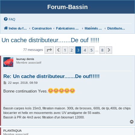
Forum-Bassin
FAQ
Index du forum
Construction
Fabrications Équipements (filtres, matériels, protections...),
Matériels Accessoires (DAN, Pompes, UV, Bac de quarantaine...)
Distributeurs Automatique de Nourriture
Un cache distributeur.......De ouf !!!!!
Page
3
sur
8
1
2
3
4
5
8
Précédente
Suivante
77 messages
…
launay denis
Membre associatif
Re: Un cache distributeur.......De ouf!!!!!
M
22 sept. 2018, 08:59
e
s
Bonne continuation Yves.
s
a
g
e
Bassin carpes koïs 15m3, filtration maison. 300L de brosses, 600L de tjs,400L de chips
biocarrier et helix en mouvements avec UV amalgame de 55 watts.
Bassin à PR de 4m3 avec filtration d'un biosmart 12000.
PLANTAQUA
Membre associatif