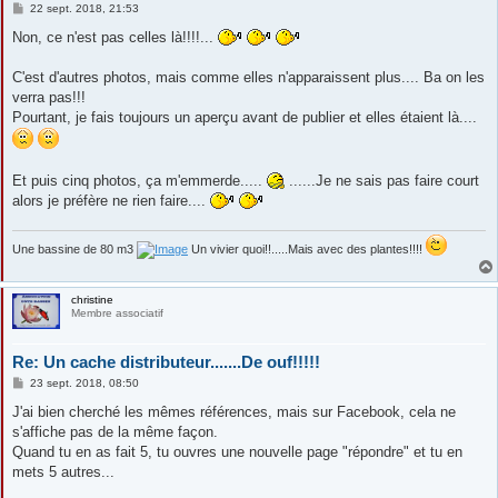
M
22 sept. 2018, 21:53
e
s
Non, ce n'est pas celles là!!!!...
s
a
g
C'est d'autres photos, mais comme elles n'apparaissent plus.... Ba on les
e
verra pas!!!
Pourtant, je fais toujours un aperçu avant de publier et elles étaient là....
Et puis cinq photos, ça m'emmerde.....
......Je ne sais pas faire court
alors je préfère ne rien faire....
Une bassine de 80 m3
Un vivier quoi!!.....Mais avec des plantes!!!!
christine
Membre associatif
Re: Un cache distributeur.......De ouf!!!!!
M
23 sept. 2018, 08:50
e
s
J'ai bien cherché les mêmes références, mais sur Facebook, cela ne
s
s'affiche pas de la même façon.
a
g
Quand tu en as fait 5, tu ouvres une nouvelle page "répondre" et tu en
e
mets 5 autres...