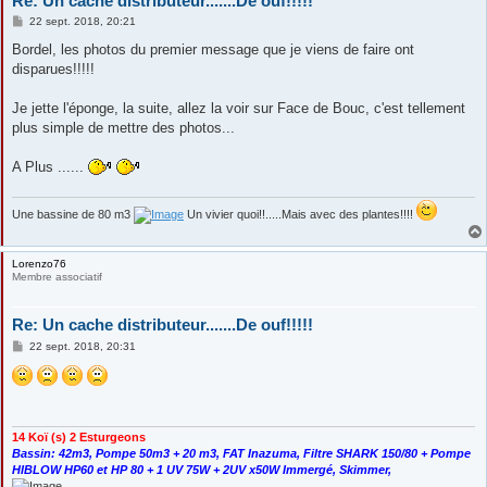
Re: Un cache distributeur.......De ouf!!!!!
M
22 sept. 2018, 20:21
e
s
Bordel, les photos du premier message que je viens de faire ont
s
disparues!!!!!
a
g
e
Je jette l'éponge, la suite, allez la voir sur Face de Bouc, c'est tellement
plus simple de mettre des photos...
A Plus ......
Une bassine de 80 m3
Un vivier quoi!!.....Mais avec des plantes!!!!
Lorenzo76
Membre associatif
Re: Un cache distributeur.......De ouf!!!!!
M
22 sept. 2018, 20:31
e
s
s
a
g
e
14 Koï (s) 2 Esturgeons
Bassin: 42m3, Pompe 50m3 + 20 m3, FAT Inazuma, Filtre SHARK 150/80 + Pompe
HIBLOW HP60 et HP 80 + 1 UV 75W + 2UV x50W Immergé, Skimmer,