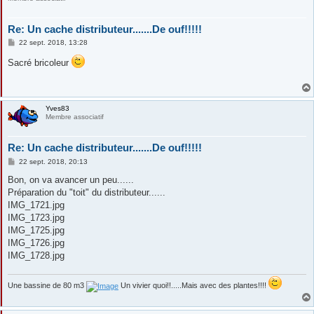
Re: Un cache distributeur.......De ouf!!!!!
M
22 sept. 2018, 13:28
e
s
Sacré bricoleur
s
a
g
e
Yves83
Membre associatif
Re: Un cache distributeur.......De ouf!!!!!
M
22 sept. 2018, 20:13
e
s
Bon, on va avancer un peu......
s
Préparation du "toit" du distributeur......
a
g
IMG_1721.jpg
e
IMG_1723.jpg
IMG_1725.jpg
IMG_1726.jpg
IMG_1728.jpg
Une bassine de 80 m3
Un vivier quoi!!.....Mais avec des plantes!!!!