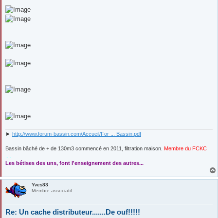
e
►
http://www.forum-bassin.com/Accueil/For ... Bassin.pdf
Bassin bâché de + de 130m3 commencé en 2011, filtration maison.
Membre du FCKC
....
Les bétises des uns, font l'enseignement des autres...
Yves83
Membre associatif
Re: Un cache distributeur.......De ouf!!!!!