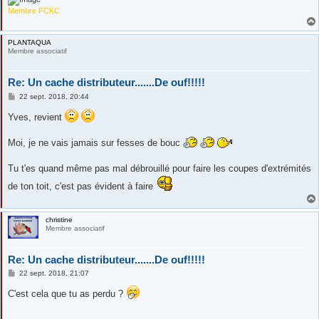
Membre FCKC
PLANTAQUA
Membre associatif
Re: Un cache distributeur.......De ouf!!!!!
M
22 sept. 2018, 20:44
e
s
Yves, revient
s
a
g
Moi, je ne vais jamais sur fesses de bouc
e
Tu t'es quand même pas mal débrouillé pour faire les coupes d'extrémités
de ton toit, c'est pas évident à faire
christine
Membre associatif
Re: Un cache distributeur.......De ouf!!!!!
M
22 sept. 2018, 21:07
e
s
C'est cela que tu as perdu ?
s
a
g