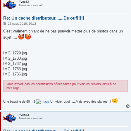
Yves83
Membre associatif
Re: Un cache distributeur.......De ouf!!!!!
M
22 sept. 2018, 20:18
e
s
C'est vraiment chiant de ne pas pouvoir mettre plus de photos dans un
s
sujet.....
a
g
e
IMG_1729.jpg
IMG_1730.jpg
IMG_1732.jpg
IMG_1733.jpg
IMG_1736.jpg
Vous n’avez pas les permissions nécessaires pour voir les fichiers joints à ce
message.
Une bassine de 80 m3
Un vivier quoi!!.....Mais avec des plantes!!!!
Yves83
Membre associatif