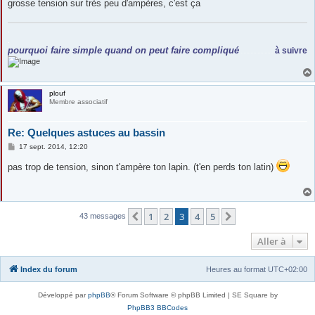
grosse tension sur très peu d'ampères, c'est ça
.
.
pourquoi faire simple quand on peut faire compliqué
à suivre
.......................
plouf
Membre associatif
Re: Quelques astuces au bassin
M
17 sept. 2014, 12:20
e
s
pas trop de tension, sinon t'ampère ton lapin. (t'en perds ton latin)
s
a
g
e
1
2
3
4
5
Précédente
Suivante
43 messages
Aller à
Index du forum
Heures au format
UTC+02:00
Développé par
phpBB
® Forum Software © phpBB Limited | SE Square by
PhpBB3 BBCodes