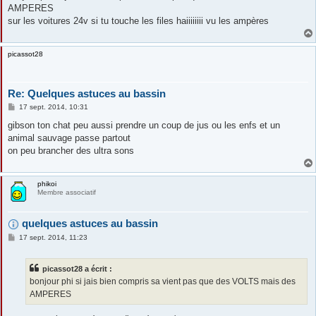
s
AMPERES
a
g
sur les voitures 24v si tu touche les files haiiiiiiii vu les ampères
e
picassot28
Re: Quelques astuces au bassin
M
17 sept. 2014, 10:31
e
s
gibson ton chat peu aussi prendre un coup de jus ou les enfs et un
s
animal sauvage passe partout
a
g
on peu brancher des ultra sons
e
phikoi
Membre associatif
quelques astuces au bassin
M
17 sept. 2014, 11:23
e
s
s
picassot28 a écrit :
a
g
bonjour phi si jais bien compris sa vient pas que des VOLTS mais des
e
AMPERES