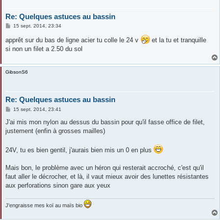
Re: Quelques astuces au bassin
M
15 sept. 2014, 23:34
e
s
apprêt sur du bas de ligne acier tu colle le 24 v
et la tu et tranquille
s
si non un filet a 2.50 du sol
a
g
e
GibsonS6
Re: Quelques astuces au bassin
M
15 sept. 2014, 23:41
e
s
J'ai mis mon nylon au dessus du bassin pour qu'il fasse office de filet,
s
justement (enfin à grosses mailles)
a
g
e
24V, tu es bien gentil, j'aurais bien mis un 0 en plus
Mais bon, le problème avec un héron qui resterait accroché, c'est qu'il
faut aller le décrocher, et là, il vaut mieux avoir des lunettes résistantes
aux perforations sinon gare aux yeux
J'engraisse mes koï au maïs bio