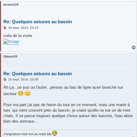
picassot28
Re: Quelques astuces au bassin
M
16 sept. 2014, 23:15
e
s
voila de la visite
s
a
g
e
GibsonS6
Re: Quelques astuces au bassin
M
16 sept. 2014, 23:28
e
s
Ah ça...un jour ou l'autre...penses au bas de ligne acier branché sur
s
secteur
a
g
e
Pour ma part j'ai pas de héron du tout en ce moment, mais une marte à
tuer, qui vient souvent près du bassin, je craint qu'elle ne tue un de mes
chats. Il se passe toujours quelque chose autour des bassins, l'eau attire
bien des animaux...
J'engraisse mes koï au maïs bio