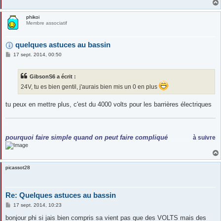
phikoi
Membre associatif
quelques astuces au bassin
M
17 sept. 2014, 00:50
e
s
s
GibsonS6 a écrit :
a
g
24V, tu es bien gentil, j'aurais bien mis un 0 en plus
e
tu peux en mettre plus, c'est du 4000 volts pour les barrières électriques
.
.
pourquoi faire simple quand on peut faire compliqué
à suivre
.......................
picassot28
Re: Quelques astuces au bassin
M
17 sept. 2014, 10:23
e
s
bonjour phi si jais bien compris sa vient pas que des VOLTS mais des