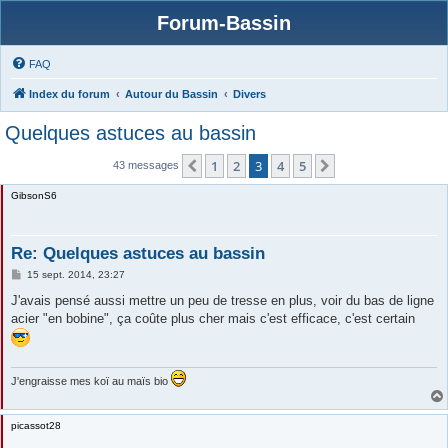
Forum-Bassin
FAQ
Index du forum
Autour du Bassin
Divers
Quelques astuces au bassin
1
2
3
4
5
Précédente
Suivante
43 messages
GibsonS6
Re: Quelques astuces au bassin
M
15 sept. 2014, 23:27
e
s
J'avais pensé aussi mettre un peu de tresse en plus, voir du bas de ligne
s
acier "en bobine", ça coûte plus cher mais c'est efficace, c'est certain
a
g
e
J'engraisse mes koï au maïs bio
picassot28