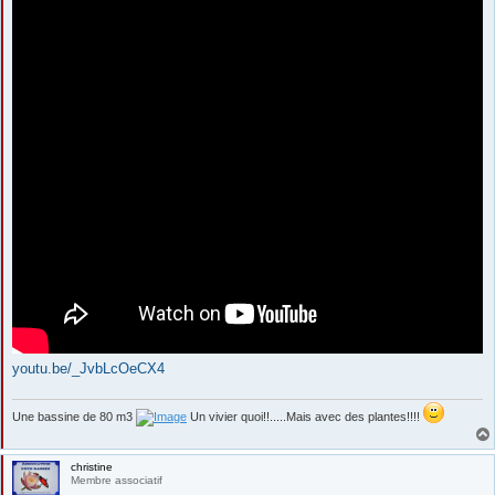
youtu.be/_JvbLcOeCX4
Une bassine de 80 m3
Un vivier quoi!!.....Mais avec des plantes!!!!
christine
Membre associatif