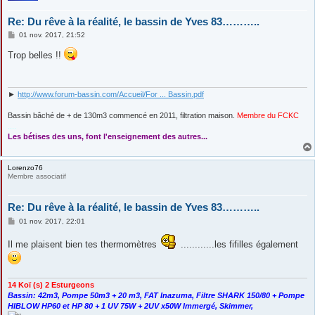
Re: Du rêve à la réalité, le bassin de Yves 83………..
M
01 nov. 2017, 21:52
e
s
Trop belles !!
s
a
g
e
►
http://www.forum-bassin.com/Accueil/For ... Bassin.pdf
Bassin bâché de + de 130m3 commencé en 2011, filtration maison.
Membre du FCKC
....
Les bétises des uns, font l'enseignement des autres...
Lorenzo76
Membre associatif
Re: Du rêve à la réalité, le bassin de Yves 83………..
M
01 nov. 2017, 22:01
e
s
Il me plaisent bien tes thermomètres
............les fifilles également
s
a
g
e
14 Koï (s) 2 Esturgeons
Bassin: 42m3, Pompe 50m3 + 20 m3, FAT Inazuma, Filtre SHARK 150/80 + Pompe
HIBLOW HP60 et HP 80 + 1 UV 75W + 2UV x50W Immergé, Skimmer,