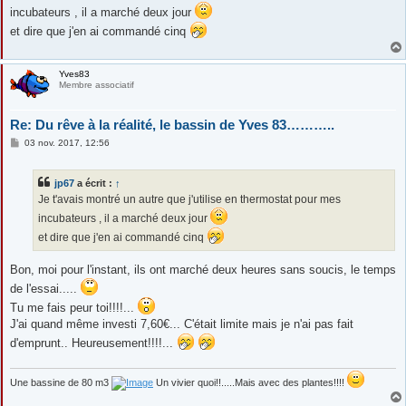
s
incubateurs , il a marché deux jour
a
g
et dire que j'en ai commandé cinq
e
Yves83
Membre associatif
Re: Du rêve à la réalité, le bassin de Yves 83………..
M
03 nov. 2017, 12:56
e
s
s
jp67
a écrit :
↑
a
g
Je t'avais montré un autre que j'utilise en thermostat pour mes
e
incubateurs , il a marché deux jour
et dire que j'en ai commandé cinq
Bon, moi pour l'instant, ils ont marché deux heures sans soucis, le temps
de l'essai.....
Tu me fais peur toi!!!!...
J'ai quand même investi 7,60€... C'était limite mais je n'ai pas fait
d'emprunt.. Heureusement!!!!...
Une bassine de 80 m3
Un vivier quoi!!.....Mais avec des plantes!!!!