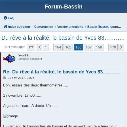
Forum-Bassin
FAQ
Index du forum
Construction
Vos constructions
Bassin (bassin, lagunage)
Du rêve à la réalité, le bassin de Yves 83………..
Page
166
sur
170
1
164
165
166
167
168
170
Précédente
S
1694 messages
…
…
Yves83
Membre associatif
Re: Du rêve à la réalité, le bassin de Yves 83………..
M
01 nov. 2017, 21:25
e
s
Bon, essais des deux thermomètres.....
s
a
g
1 novembre, 17h30.......
e
A gauche: l'eau...A droite: L'air....
Evidement, tu t'approches du bassin et ils arrivent ventre à terre pour