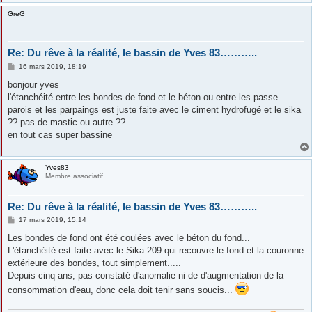
GreG
Re: Du rêve à la réalité, le bassin de Yves 83………..
M
16 mars 2019, 18:19
e
s
bonjour yves
s
l'étanchéité entre les bondes de fond et le béton ou entre les passe
a
g
parois et les parpaings est juste faite avec le ciment hydrofugé et le sika
e
?? pas de mastic ou autre ??
en tout cas super bassine
Yves83
Membre associatif
Re: Du rêve à la réalité, le bassin de Yves 83………..
M
17 mars 2019, 15:14
e
s
Les bondes de fond ont été coulées avec le béton du fond...
s
L'étanchéité est faite avec le Sika 209 qui recouvre le fond et la couronne
a
g
extérieure des bondes, tout simplement.....
e
Depuis cinq ans, pas constaté d'anomalie ni de d'augmentation de la
consommation d'eau, donc cela doit tenir sans soucis...