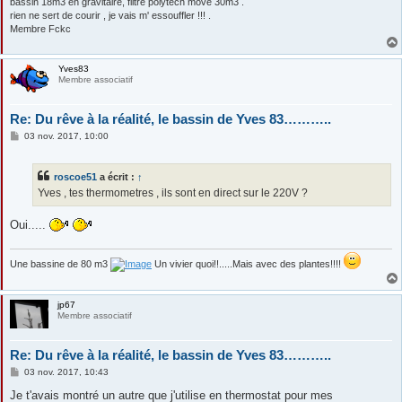
bassin 18m3 en gravitaire, filtre polytech move 30m3 .
rien ne sert de courir , je vais m' essouffler !!! .
Membre Fckc
Yves83
Membre associatif
Re: Du rêve à la réalité, le bassin de Yves 83………..
M
03 nov. 2017, 10:00
e
s
s
roscoe51
a écrit :
↑
a
g
Yves , tes thermometres , ils sont en direct sur le 220V ?
e
Oui.....
Une bassine de 80 m3
Un vivier quoi!!.....Mais avec des plantes!!!!
jp67
Membre associatif
Re: Du rêve à la réalité, le bassin de Yves 83………..
M
03 nov. 2017, 10:43
e
s
Je t'avais montré un autre que j'utilise en thermostat pour mes