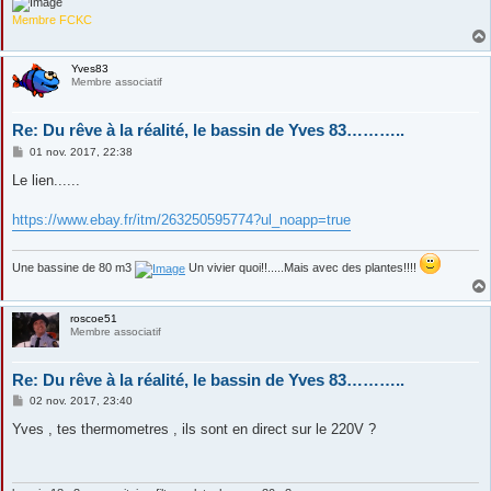
Membre FCKC
Yves83
Membre associatif
Re: Du rêve à la réalité, le bassin de Yves 83………..
M
01 nov. 2017, 22:38
e
s
Le lien......
s
a
g
https://www.ebay.fr/itm/263250595774?ul_noapp=true
e
Une bassine de 80 m3
Un vivier quoi!!.....Mais avec des plantes!!!!
roscoe51
Membre associatif
Re: Du rêve à la réalité, le bassin de Yves 83………..
M
02 nov. 2017, 23:40
e
s
Yves , tes thermometres , ils sont en direct sur le 220V ?
s
a
g
e