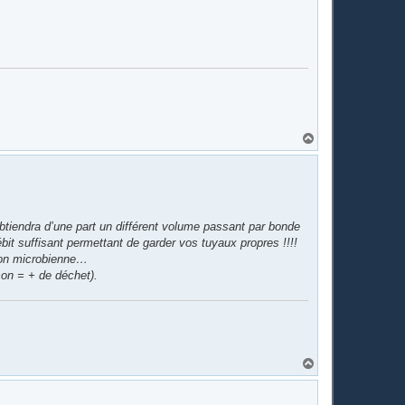
H
a
u
t
obtiendra d’une part un différent volume passant par bonde
bit suffisant permettant de garder vos tuyaux propres !!!!
ion microbienne…
son = + de déchet).
H
a
u
t