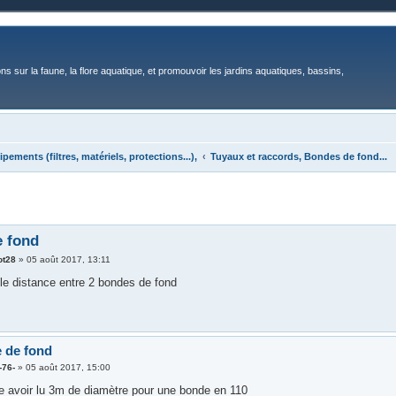
ons sur la faune, la flore aquatique, et promouvoir les jardins aquatiques, bassins,
pements (filtres, matériels, protections...),
Tuyaux et raccords, Bondes de fond...
e fond
ot28
»
05 août 2017, 13:11
lle distance entre 2 bondes de fond
 de fond
-76-
»
05 août 2017, 15:00
e avoir lu 3m de diamètre pour une bonde en 110