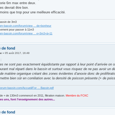
orie 6m max entre deux.
es devrait être bon.
moins que trop pour une meilleure efficacité.
bassin de 3m3
rum-bassin.com/forum/view ... de+bonheur
sement pour passer à 11m3
rum-bassin.com/forum/view ... e+3m3+à+11
 de fond
ne
»
05 août 2017, 16:49
 :
es ne sont pas exactement équidistante par rapport à leur point d’arrivée on 
urant mal réparti dans le bassin et surtout vous risquez de ne pas avoir un dé
e matière organique créant des zones évidentes d’anoxie donc de proliférat
mettre bien sûr en corrélation avec la densité de poisson présente (+ de pois
forum-bassin.com/Accueil/For ... Bassin.pdf
de + de 130m3 commencé en 2011, filtration maison.
Membre du FCKC
....
es uns, font l'enseignement des autres...
 de fond