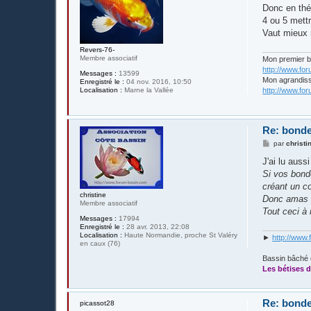
s
Donc en thé
a
g
4 ou 5 mettr
e
Vaut mieux 
Revers-76-
Membre associatif
Mon premier 
http://www.fo
Messages :
13599
Mon agrandis
Enregistré le :
04 nov. 2016, 10:50
Localisation :
Marne la Vallée
http://www.fo
Re: bonde
M
par
christi
e
s
J'ai lu aussi
s
Si vos bond
a
g
créant un co
e
christine
Donc amas d
Membre associatif
Tout ceci à 
Messages :
17994
Enregistré le :
28 avr. 2013, 22:08
Localisation :
Haute Normandie, proche St Valéry
►
http://www.
en caux (76)
Bassin bâché 
Les bétises d
Re: bonde
picassot28