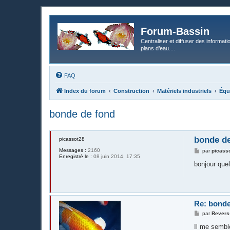
Forum-Bassin
Centraliser et diffuser des informati
plans d’eau....
FAQ
Index du forum
Construction
Matériels industriels
Équi
bonde de fond
bonde d
picassot28
Messages :
2160
M
par
picass
Enregistré le :
08 juin 2014, 17:35
e
s
bonjour que
s
a
g
e
Re: bonde
M
par
Revers
e
s
Il me sembl