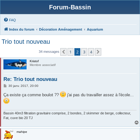
Forum-Bassin
FAQ
Index du forum
Décoration Aménagement
Aquarium
Trio tout nouveau
1
2
3
4
Précédente
Suivante
34 messages
Kristof
Membre associatif
Re: Trio tout nouveau
M
30 janv. 2017, 20:00
e
s
Ça existe ça comme boulot ??
j'ai pas du travailler assez à l'école...
s
a
g
e
Bassin 40m3 filtration gravitaire comprise, 2 bondes, 2 skimmer de berge, collecteur,
Fat, cuve bio 20 TJ
mahipe