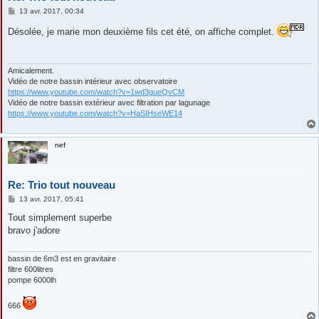
M
13 avr. 2017, 00:34
e
s
Désolée, je marie mon deuxième fils cet été, on affiche complet.
s
a
g
e
Amicalement.
Vidéo de notre bassin intérieur avec observatoire
https://www.youtube.com/watch?v=1wd3gueQvCM
Vidéo de notre bassin extérieur avec filtration par lagunage
https://www.youtube.com/watch?v=HaSIHseWE14
nef
Re: Trio tout nouveau
M
13 avr. 2017, 05:41
e
s
Tout simplement superbe
s
bravo j'adore
a
g
e
bassin de 6m3 est en gravitaire
filtre 600litres
pompe 6000lh
666