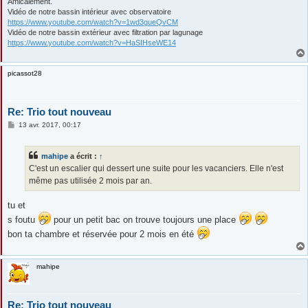
Amicalement.
Vidéo de notre bassin intérieur avec observatoire
https://www.youtube.com/watch?v=1wd3gueQvCM
Vidéo de notre bassin extérieur avec filtration par lagunage
https://www.youtube.com/watch?v=HaSIHseWE14
picassot28
Re: Trio tout nouveau
M
13 avr. 2017, 00:17
e
s
s
mahipe
a écrit :
↑
a
g
C'est un escalier qui dessert une suite pour les vacanciers. Elle n'est
e
même pas utilisée 2 mois par an.
tu et
s foutu
pour un petit bac on trouve toujours une place
bon ta chambre et réservée pour 2 mois en été
mahipe
Re: Trio tout nouveau