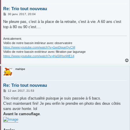
Re: Trio tout nouveau
M
30 janv. 2017, 20:04
e
s
Ne pleure pas, c'est à la place de la retraite, c'est à vie. A 60 ans c'est
s
top à 80 ou 90 c'est....
a
g
e
Amicalement.
Vidéo de notre bassin intérieur avec observatoire
https://www.youtube.com/watch?v=1wd3gueQvCM
Vidéo de notre bassin extérieur avec filtration par lagunage
https://www.youtube.com/watch?v=HaSIHseWE14
mahipe
Re: Trio tout nouveau
M
12 avr. 2017, 21:53
e
s
Trio n'est plus d'actualité puisque je suis passée à 6 bacs.
s
C'est maintenant fini! Je peu enfin le prendre en photo des deux côtés
a
g
sans avoir honte. lol
e
Avant le camouflage
.