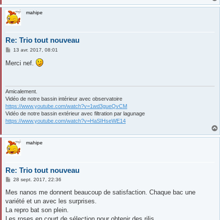
mahipe
Re: Trio tout nouveau
M
13 avr. 2017, 08:01
e
s
Merci nef.
s
a
g
e
Amicalement.
Vidéo de notre bassin intérieur avec observatoire
https://www.youtube.com/watch?v=1wd3gueQvCM
Vidéo de notre bassin extérieur avec filtration par lagunage
https://www.youtube.com/watch?v=HaSIHseWE14
mahipe
Re: Trio tout nouveau
M
28 sept. 2017, 22:36
e
s
Mes nanos me donnent beaucoup de satisfaction. Chaque bac une
s
variété et un avec les surprises.
a
g
La repro bat son plein.
e
Les roses en court de sélection pour obtenir des rilis