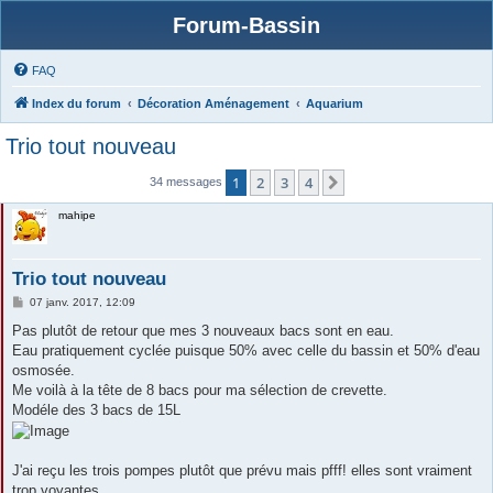
Forum-Bassin
FAQ
Index du forum
Décoration Aménagement
Aquarium
Trio tout nouveau
1
2
3
4
Suivante
34 messages
mahipe
Trio tout nouveau
M
07 janv. 2017, 12:09
e
s
Pas plutôt de retour que mes 3 nouveaux bacs sont en eau.
s
Eau pratiquement cyclée puisque 50% avec celle du bassin et 50% d'eau
a
g
osmosée.
e
Me voilà à la tête de 8 bacs pour ma sélection de crevette.
Modéle des 3 bacs de 15L
J'ai reçu les trois pompes plutôt que prévu mais pfff! elles sont vraiment
trop voyantes,