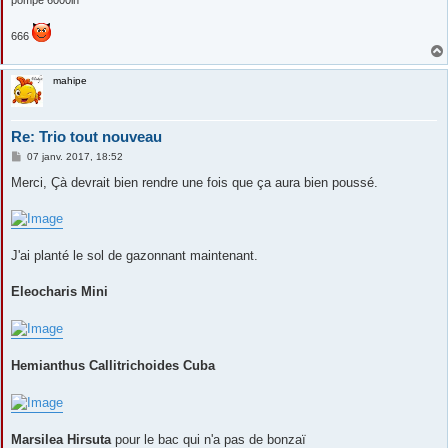
pompe 6000lh
666
mahipe
Re: Trio tout nouveau
M
07 janv. 2017, 18:52
e
s
Merci, Çà devrait bien rendre une fois que ça aura bien poussé.
s
a
g
e
J'ai planté le sol de gazonnant maintenant.
Eleocharis Mini
Hemianthus Callitrichoides Cuba
Marsilea Hirsuta
pour le bac qui n'a pas de bonzaï