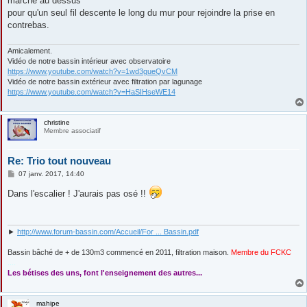
marche au dessus
pour qu'un seul fil descente le long du mur pour rejoindre la prise en
contrebas.
Amicalement.
Vidéo de notre bassin intérieur avec observatoire
https://www.youtube.com/watch?v=1wd3gueQvCM
Vidéo de notre bassin extérieur avec filtration par lagunage
https://www.youtube.com/watch?v=HaSIHseWE14
christine
Membre associatif
Re: Trio tout nouveau
M
07 janv. 2017, 14:40
e
s
Dans l'escalier ! J'aurais pas osé !!
s
a
g
e
►
http://www.forum-bassin.com/Accueil/For ... Bassin.pdf
Bassin bâché de + de 130m3 commencé en 2011, filtration maison.
Membre du FCKC
....
Les bétises des uns, font l'enseignement des autres...
mahipe