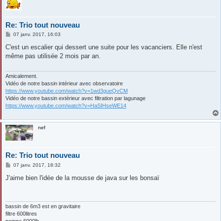
Re: Trio tout nouveau
M
07 janv. 2017, 16:03
e
s
C'est un escalier qui dessert une suite pour les vacanciers. Elle n'est
s
même pas utilisée 2 mois par an.
a
g
e
Amicalement.
Vidéo de notre bassin intérieur avec observatoire
https://www.youtube.com/watch?v=1wd3gueQvCM
Vidéo de notre bassin extérieur avec filtration par lagunage
https://www.youtube.com/watch?v=HaSIHseWE14
nef
Re: Trio tout nouveau
M
07 janv. 2017, 18:32
e
s
J'aime bien l'idée de la mousse de java sur les bonsaï
s
a
g
e
bassin de 6m3 est en gravitaire
filtre 600litres