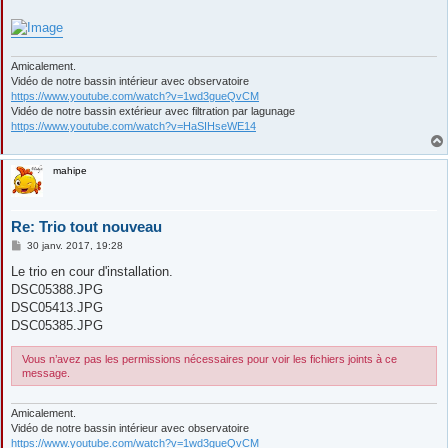
Amicalement.
Vidéo de notre bassin intérieur avec observatoire
https://www.youtube.com/watch?v=1wd3gueQvCM
Vidéo de notre bassin extérieur avec filtration par lagunage
https://www.youtube.com/watch?v=HaSIHseWE14
mahipe
Re: Trio tout nouveau
M
30 janv. 2017, 19:28
e
s
Le trio en cour d'installation.
s
DSC05388.JPG
a
g
DSC05413.JPG
e
DSC05385.JPG
Vous n’avez pas les permissions nécessaires pour voir les fichiers joints à ce
message.
Amicalement.
Vidéo de notre bassin intérieur avec observatoire
https://www.youtube.com/watch?v=1wd3gueQvCM