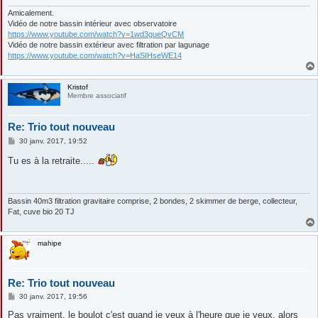
e
Amicalement.
Vidéo de notre bassin intérieur avec observatoire
https://www.youtube.com/watch?v=1wd3gueQvCM
Vidéo de notre bassin extérieur avec filtration par lagunage
https://www.youtube.com/watch?v=HaSIHseWE14
Kristof
Membre associatif
Re: Trio tout nouveau
M
30 janv. 2017, 19:52
e
s
Tu es à la retraite.....
s
a
g
e
Bassin 40m3 filtration gravitaire comprise, 2 bondes, 2 skimmer de berge, collecteur,
Fat, cuve bio 20 TJ
mahipe
Re: Trio tout nouveau
M
30 janv. 2017, 19:56
e
s
Pas vraiment, le boulot c'est quand je veux à l'heure que je veux, alors