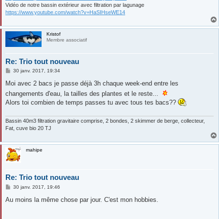
Vidéo de notre bassin extérieur avec filtration par lagunage
https://www.youtube.com/watch?v=HaSIHseWE14
Kristof
Membre associatif
Re: Trio tout nouveau
M
30 janv. 2017, 19:34
e
s
Moi avec 2 bacs je passe déjà 3h chaque week-end entre les
s
changements d'eau, la tailles des plantes et le reste...
a
g
Alors toi combien de temps passes tu avec tous tes bacs??
e
Bassin 40m3 filtration gravitaire comprise, 2 bondes, 2 skimmer de berge, collecteur,
Fat, cuve bio 20 TJ
mahipe
Re: Trio tout nouveau
M
30 janv. 2017, 19:46
e
s
Au moins la même chose par jour. C'est mon hobbies.
s
a
g