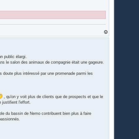
H
a
u
t
n public élargi.
dans le salon des animaux de compagnie était une gageure.
ans doute plus intéressé par une promenade parmi les
, qu'on y voit plus de clients que de prospects et que le
stifient l'effort.
ple du bassin de Nemo contribuent bien plus à faire
passionnés.