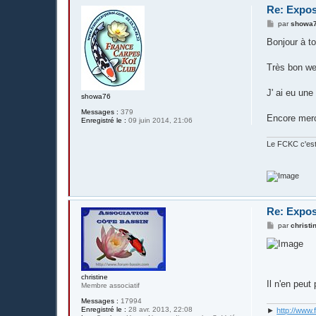
Re: Expos
M
par
showa
e
s
Bonjour à t
s
a
g
Très bon we
e
J' ai eu une
showa76
Messages :
379
Encore merc
Enregistré le :
09 juin 2014, 21:06
Le FCKC c'est
Re: Expos
M
par
christi
e
s
s
a
g
e
christine
Il n'en peut
Membre associatif
Messages :
17994
Enregistré le :
28 avr. 2013, 22:08
►
http://www.