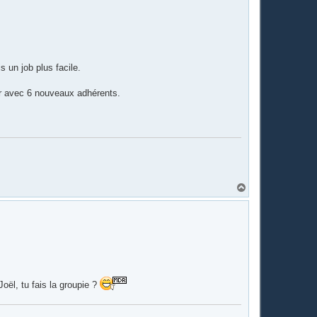
u
t
 un job plus facile.
our avec 6 nouveaux adhérents.
H
a
u
t
Joël, tu fais la groupie ?