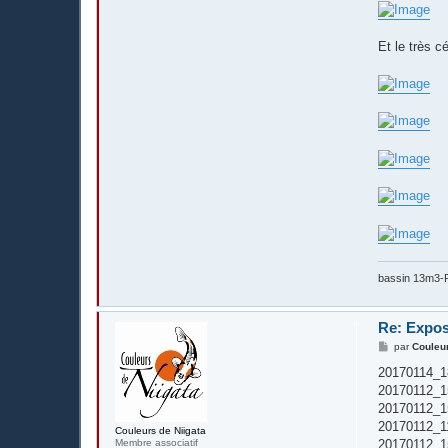
Et le très c
bassin 13m3-F
Re: Expos
M
par
Couleur
e
s
20170114_1
s
20170112_1
a
g
20170112_1
e
20170112_1
Couleurs de Niigata
Membre associatif
20170112_1