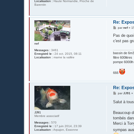
Localisation :
Haute Normandie, Proche de
Barentin
Re: Expos
M
par
nef
»
1
e
s
Pas de quoi
s
c'est pas g
a
nef
g
e
Messages :
3461
bassin de 6m3 
Enregistré le :
24 oct. 2015, 08:11
Localisation :
marne la vallée
filtre 600litres
pompe 6000lh
666
Re: Expos
M
par
JJ91
e
s
Salut à tous
s
a
g
Beaucoup de
JJ91
e
Membre associatif
tombés dans
Messages :
570
Merci à Tony
Enregistré le :
17 juin 2014, 23:39
sympas auss
Localisation :
Arpajon, Essonne