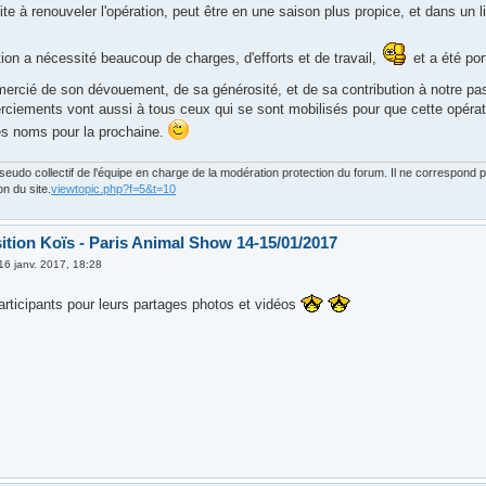
cite à renouveler l'opération, peut être en une saison plus propice, et dans un lie
ion a nécessité beaucoup de charges, d'efforts et de travail,
et a été por
remercié de son dévouement, de sa générosité, et de sa contribution à notre p
rciements vont aussi à tous ceux qui se sont mobilisés pour que cette opérat
les noms pour la prochaine.
eudo collectif de l'équipe en charge de la modération protection du forum. Il ne correspond
on du site.
viewtopic.php?f=5&t=10
ition Koïs - Paris Animal Show 14-15/01/2017
16 janv. 2017, 18:28
articipants pour leurs partages photos et vidéos