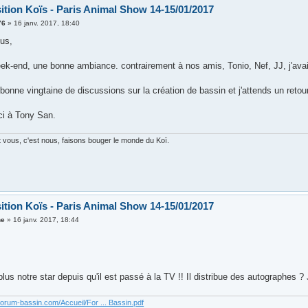
ition Koïs - Paris Animal Show 14-15/01/2017
76
»
16 janv. 2017, 18:40
ous,
ek-end, une bonne ambiance. contrairement à nos amis, Tonio, Nef, JJ, j'avais
 bonne vingtaine de discussions sur la création de bassin et j'attends un ret
i à Tony San.
 vous, c'est nous, faisons bouger le monde du Koï.
ition Koïs - Paris Animal Show 14-15/01/2017
ne
»
16 janv. 2017, 18:44
 plus notre star depuis qu'il est passé à la TV !! Il distribue des autographes ? 
forum-bassin.com/Accueil/For ... Bassin.pdf