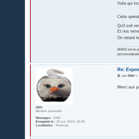
Voila qui in
Cette opérat
Qu'il soit 
Et nos reme
On retient 
MARS est le ps
personnalisati
Re: Expos
M
par
D&G
»
e
s
Merci aux p
s
a
g
e
D&G
Membre associatif
Messages :
1340
Enregistré le :
30 avr. 2015, 16:26
Localisation :
Toulouse