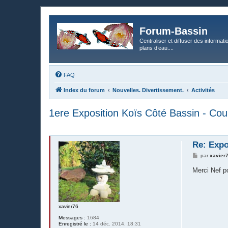
Forum-Bassin
Centraliser et diffuser des informati
plans d’eau....
FAQ
Index du forum
Nouvelles. Divertissement.
Activités
1ere Exposition Koïs Côté Bassin - Cou
Re: Expo
M
par
xavier
e
s
Merci Nef p
s
a
g
e
xavier76
Messages :
1684
Enregistré le :
14 déc. 2014, 18:31