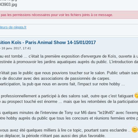
43903.jpg
pas les permissions nécessaires pour voir les fichiers joints à ce message.
leurs-de-niigata.fr
ition Koïs - Paris Animal Show 14-15/01/2017
»
16 janv. 2017, 17:41
eau est tombé ... c'était la première exposition d'envergure de Koïs, ouverte à u
estinée à promouvoir les jardins aquatiques auprès du public. L'introduction 
n'était pas le public que nous pouvions toucher sur le salon. Public urbain s
 de discuter avec des associations de passionnés de carpes.
articipation, la pub que nous en avons fait, l'impact sur notre hobby ...
professionnellement a participé à des salons sait, outre que c'est fatiguant
au prospect touché est énorme ... mais que les retombées de la participation ju
les quelques minutes de l'interview de Tony sur M6 dans "le19h45" avec l'exem
otre hobby auprès du public que tous les concours et réunions fermées entre 
ous avez été quelques milliers à lire ce topic, pourtant sans esclandre ..
e déplacer, la période n'étant pas aussi des plus favorable.