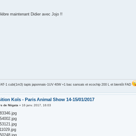
élèbre maintenant Didier avec Jojo !!
AT-1 cubi(1m3) tapis japonnais-1UV 40W +1 bac sansais et ecochip 200 L et bientôt FAD
ition Koïs - Paris Animal Show 14-15/01/2017
s de Niigata
»
16 janv. 2017, 16:03
83346.jpg
54002.jpg
53121.jpg
11029.jpg
50248.jpg