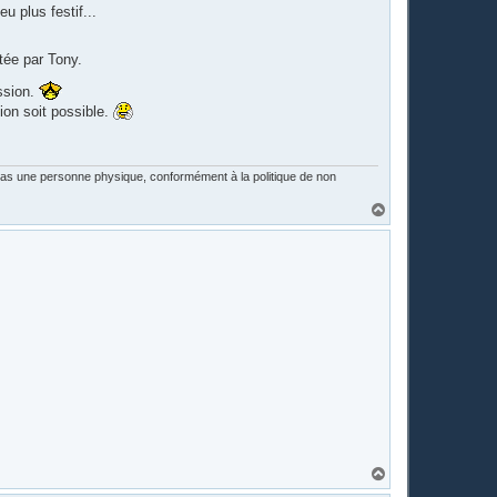
u plus festif...
tée par Tony.
assion.
ion soit possible.
 pas une personne physique, conformément à la politique de non
H
a
u
t
H
a