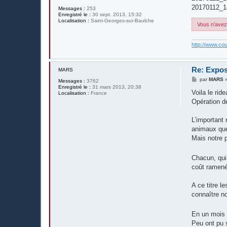
20170112_1
Messages :
253
Enregistré le :
30 sept. 2013, 15:32
Localisation :
Saint-Georges-sur-Baulche
Vous n’avez 
http://www.cou
Re: Expos
MARS
M
par
MARS
Messages :
3762
e
Enregistré le :
31 mars 2013, 20:38
s
Voila le rid
Localisation :
France
s
Opération d
a
g
e
L’important 
animaux que
Mais notre p
Chacun, qui 
coût ramené 
A ce titre 
connaître n
En un mois v
Peu ont pu s