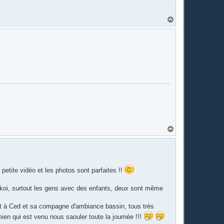
H
a
u
t
H
a
u
t
petite vidéo et les photos sont parfaites !!
 koi, surtout les gens avec des enfants, deux sont même
u et à Ced et sa compagne d'ambiance bassin, tous très
en qui est venu nous saouler toute la journée !!!