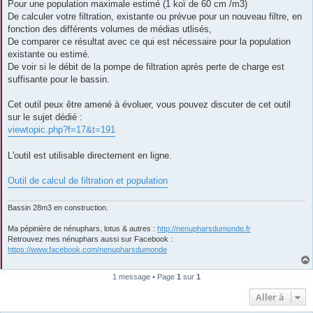
Pour une population maximale estimé (1 koï de 60 cm /m3)
De calculer votre filtration, existante ou prévue pour un nouveau filtre, en
fonction des différents volumes de médias utlisés,
De comparer ce résultat avec ce qui est nécessaire pour la population
existante ou estimé.
De voir si le débit de la pompe de filtration après perte de charge est
suffisante pour le bassin.
Cet outil peux être amené à évoluer, vous pouvez discuter de cet outil
sur le sujet dédié :
viewtopic.php?f=17&t=191
L'outil est utilisable directement en ligne.
Outil de calcul de filtration et population
Bassin 28m3 en construction.
Ma pépinière de nénuphars, lotus & autres :
http://nenupharsdumonde.fr
Retrouvez mes nénuphars aussi sur Facebook :
https://www.facebook.com/nenupharsdumonde
1 message • Page
1
sur
1
Aller à