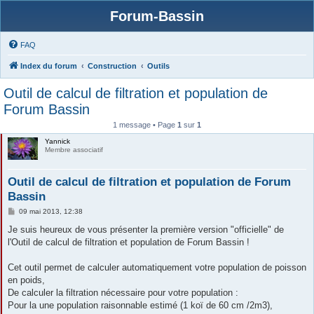
Forum-Bassin
FAQ
Index du forum
Construction
Outils
Outil de calcul de filtration et population de
Forum Bassin
1 message • Page
1
sur
1
Yannick
Membre associatif
Outil de calcul de filtration et population de Forum
Bassin
M
09 mai 2013, 12:38
e
s
Je suis heureux de vous présenter la première version "officielle" de
s
l'Outil de calcul de filtration et population de Forum Bassin !
a
g
e
Cet outil permet de calculer automatiquement votre population de poisson
en poids,
De calculer la filtration nécessaire pour votre population :
Pour la une population raisonnable estimé (1 koï de 60 cm /2m3),