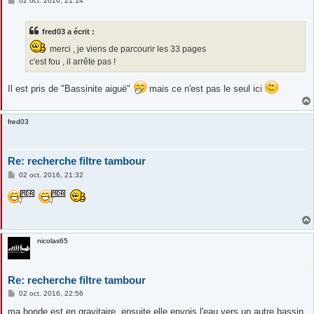
02 oct. 2016, 21:14
e
s
s
fred03 a écrit :
a
g
merci , je viens de parcourir les 33 pages
e
c'est fou , il arrête pas !
Il est pris de "Bassinite aiguë"
mais ce n'est pas le seul ici
fred03
Re: recherche filtre tambour
M
02 oct. 2016, 21:32
e
s
s
a
g
e
nicolas65
Re: recherche filtre tambour
M
02 oct. 2016, 22:56
e
s
ma bonde est en gravitaire, ensuite elle envois l'eau vers un autre bassin