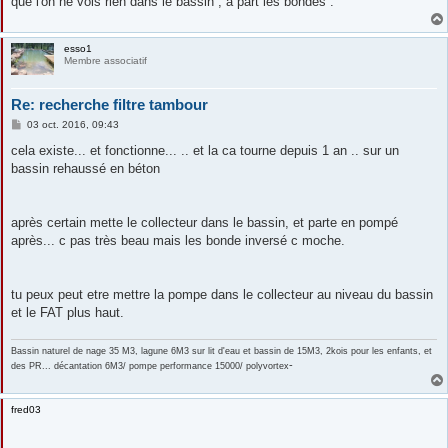
que l'on ne vois rien dans le bassin , à part les bondes .
esso1
Membre associatif
Re: recherche filtre tambour
M
03 oct. 2016, 09:43
e
s
cela existe... et fonctionne... .. et la ca tourne depuis 1 an .. sur un
s
bassin rehaussé en béton
a
g
e
après certain mette le collecteur dans le bassin, et parte en pompé
après... c pas très beau mais les bonde inversé c moche.
tu peux peut etre mettre la pompe dans le collecteur au niveau du bassin
et le FAT plus haut.
Bassin naturel de nage 35 M3, lagune 6M3 sur lit d'eau et bassin de 15M3, 2kois pour les enfants, et
-
des PR... décantation 6M3/ pompe performance 15000/ polyvortex
fred03