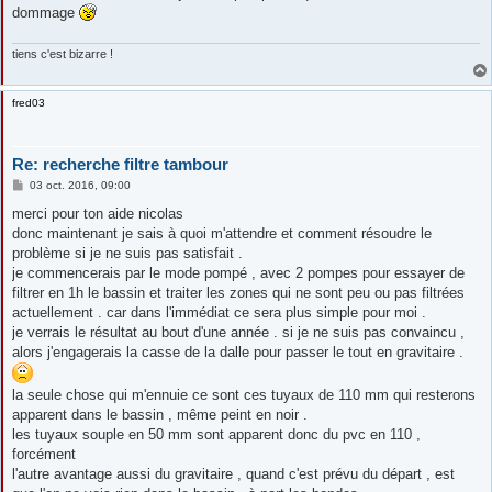
dommage
tiens c'est bizarre !
fred03
Re: recherche filtre tambour
M
03 oct. 2016, 09:00
e
s
merci pour ton aide nicolas
s
donc maintenant je sais à quoi m'attendre et comment résoudre le
a
g
problème si je ne suis pas satisfait .
e
je commencerais par le mode pompé , avec 2 pompes pour essayer de
filtrer en 1h le bassin et traiter les zones qui ne sont peu ou pas filtrées
actuellement . car dans l'immédiat ce sera plus simple pour moi .
je verrais le résultat au bout d'une année . si je ne suis pas convaincu ,
alors j'engagerais la casse de la dalle pour passer le tout en gravitaire .
la seule chose qui m'ennuie ce sont ces tuyaux de 110 mm qui resterons
apparent dans le bassin , même peint en noir .
les tuyaux souple en 50 mm sont apparent donc du pvc en 110 ,
forcément
l'autre avantage aussi du gravitaire , quand c'est prévu du départ , est