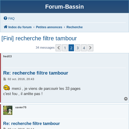
Forum-Bassin
FAQ
Index du forum
Petites annonces
Recherche
[Fini] recherche filtre tambour
1
2
3
4
Précédente
Suivante
34 messages
fred03
Re: recherche filtre tambour
M
02 oct. 2016, 20:43
e
s
merci , je viens de parcourir les 33 pages
s
a
c'est fou , il arrête pas !
g
e
xavier76
Re: recherche filtre tambour
M