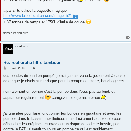
g
e
à par si tu utilise la baguette magique
http://www.lullierlocation.com/image_521.jpg
+ 37 tonnes de temps et 1750L d'huile de coude
tiens c'est bizarre !
nicolas65
Re: recherche filtre tambour
M
03 oct. 2016, 00:16
e
s
des bondes de fond en pompé, je n'ai jamais vu cela justement à cause
s
de ce que je disais sur le risque pour la pompe de casse, bouchage ect...
a
g
e
normalement en pompe c'est la pompe dans l'eau, pas au fond, et
aspirateur régulièrement
corrigez moi si je me trompe
j'ai une idée pour faire fonctionner les bondes en gravitaire et avec les
pompes dans le bassin, inesthétique mais facilement accessible pour
déboucher les crépines, et avec aucun risque de vider le bassin, par
contre le FAT lui serait toujours en pompé ce qui est terriblement