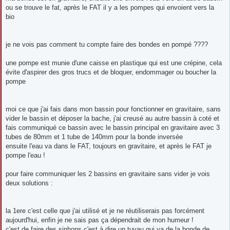
s
ou se trouve le fat, après le FAT il y a les pompes qui envoient vers la
a
g
bio
e
je ne vois pas comment tu compte faire des bondes en pompé ????
une pompe est munie d'une caisse en plastique qui est une crépine, cela
évite d'aspirer des gros trucs et de bloquer, endommager ou boucher la
pompe
moi ce que j'ai fais dans mon bassin pour fonctionner en gravitaire, sans
vider le bassin et déposer la bache, j'ai creusé au autre bassin à coté et
fais communiqué ce bassin avec le bassin principal en gravitaire avec 3
tubes de 80mm et 1 tube de 140mm pour la bonde inversée
ensuite l'eau va dans le FAT, toujours en gravitaire, et après le FAT je
pompe l'eau !
pour faire communiquer les 2 bassins en gravitaire sans vider je vois
deux solutions :
la 1ere c'est celle que j'ai utilisé et je ne réutiliserais pas forcément
aujourd'hui, enfin je ne sais pas ça dépendrait de mon humeur !
c'est de faire des siphons c'est à dire un tuyau qui va de la bonde de