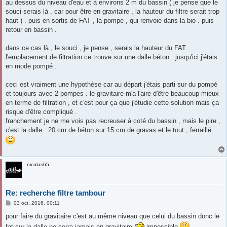
au dessus du niveau d'eau et à environs 2 m du bassin ( je pense que le
souci serais là , car pour être en gravitaire , la hauteur du filtre serait trop
haut ) . puis en sortis de FAT , la pompe , qui renvoie dans la bio . puis
retour en bassin .
dans ce cas là , le souci , je pense , serais la hauteur du FAT .
l'emplacement de filtration ce trouve sur une dalle béton . jusqu'ici j'étais
en mode pompé .
ceci est vraiment une hypothèse car au départ j'étais parti sur du pompé
et toujours avec 2 pompes . le gravitaire m'a l'aire d'être beaucoup mieux
en terme de filtration , et c'est pour ça que j'étudie cette solution mais ça
risque d'être compliqué .
franchement je ne me vois pas recreuser à coté du bassin , mais le pire ,
c'est la dalle : 20 cm de béton sur 15 cm de gravas et le tout , ferraillé .
nicolas65
Re: recherche filtre tambour
M
03 oct. 2016, 00:11
e
s
pour faire du gravitaire c'est au même niveau que celui du bassin donc le
s
fat sur la dalle ne serra jamais en gravitaire
impossible
a