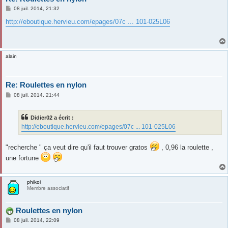
M
08 juil. 2014, 21:32
e
s
http://eboutique.hervieu.com/epages/07c ... 101-025L06
s
a
g
e
alain
Re: Roulettes en nylon
M
08 juil. 2014, 21:44
e
s
s
Didier02 a écrit :
a
g
http://eboutique.hervieu.com/epages/07c ... 101-025L06
e
"recherche " ça veut dire qu'il faut trouver gratos
, 0,96 la roulette ,
une fortune
phikoi
Membre associatif
Roulettes en nylon
M
08 juil. 2014, 22:09
e