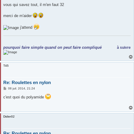
vous qui savez tout, il m'en faut 32
merci de m'aider
j'attend
.
.
pourquoi faire simple quand on peut faire compliqué
à suivre
.......................
T45
Re: Roulettes en nylon
M
08 juil. 2014, 21:24
e
s
c'est quoi du polyamide
s
a
g
e
Didier02
Re: Roulettes en nylon