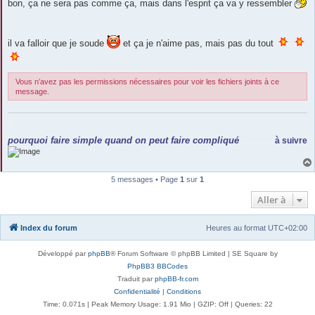
bon, ça ne sera pas comme ça, mais dans l'esprit ça va y ressembler
il va falloir que je soude
et ça je n'aime pas, mais pas du tout
Vous n’avez pas les permissions nécessaires pour voir les fichiers joints à ce
message.
.
.
pourquoi faire simple quand on peut faire compliqué
à suivre
.......................
5 messages • Page
1
sur
1
Aller à
Index du forum
Heures au format
UTC+02:00
Développé par
phpBB
® Forum Software © phpBB Limited | SE Square by
PhpBB3 BBCodes
Traduit par
phpBB-fr.com
Confidentialité
|
Conditions
Time: 0.071s
| Peak Memory Usage: 1.91 Mio | GZIP: Off |
Queries: 22