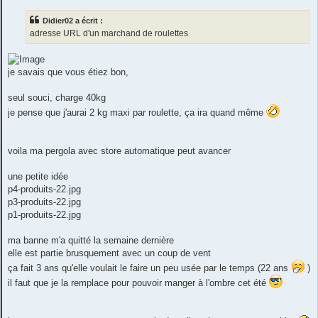
s
s
Didier02 a écrit :
a
g
adresse URL d'un marchand de roulettes
e
je savais que vous étiez bon,
seul souci, charge 40kg
je pense que j'aurai 2 kg maxi par roulette, ça ira quand même
voila ma pergola avec store automatique peut avancer
une petite idée
p4-produits-22.jpg
p3-produits-22.jpg
p1-produits-22.jpg
ma banne m'a quitté la semaine dernière
elle est partie brusquement avec un coup de vent
ça fait 3 ans qu'elle voulait le faire un peu usée par le temps (22 ans
)
il faut que je la remplace pour pouvoir manger à l'ombre cet été