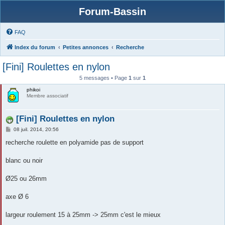
Forum-Bassin
FAQ
Index du forum
Petites annonces
Recherche
[Fini] Roulettes en nylon
5 messages • Page
1
sur
1
phikoi
Membre associatif
[Fini] Roulettes en nylon
M
08 juil. 2014, 20:56
e
s
recherche roulette en polyamide pas de support
s
a
g
blanc ou noir
e
Ø25 ou 26mm
axe Ø 6
largeur roulement 15 à 25mm -> 25mm c'est le mieux