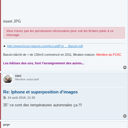
...
insert.JPG
Vous n’avez pas les permissions nécessaires pour voir les fichiers joints à ce
message.
►
http://www.forum-bassin.com/Accueil/For ... Bassin.pdf
Bassin bâché de + de 130m3 commencé en 2011, filtration maison.
Membre du FCKC
....
Les bétises des uns, font l'enseignement des autres...
D&G
Membre associatif
Re: Iphone et superposition d'images
M
24 août 2016, 21:30
e
s
35° ce sont des températures automnales ça !!!
s
a
g
e
gege