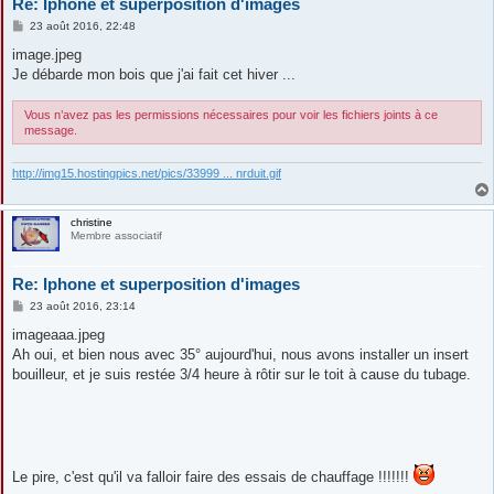
Re: Iphone et superposition d'images
M
23 août 2016, 22:48
e
s
image.jpeg
s
Je débarde mon bois que j'ai fait cet hiver ...
a
g
e
Vous n’avez pas les permissions nécessaires pour voir les fichiers joints à ce
message.
http://img15.hostingpics.net/pics/33999 ... nrduit.gif
christine
Membre associatif
Re: Iphone et superposition d'images
M
23 août 2016, 23:14
e
s
imageaaa.jpeg
s
Ah oui, et bien nous avec 35° aujourd'hui, nous avons installer un insert
a
g
bouilleur, et je suis restée 3/4 heure à rôtir sur le toit à cause du tubage.
e
Le pire, c'est qu'il va falloir faire des essais de chauffage !!!!!!!