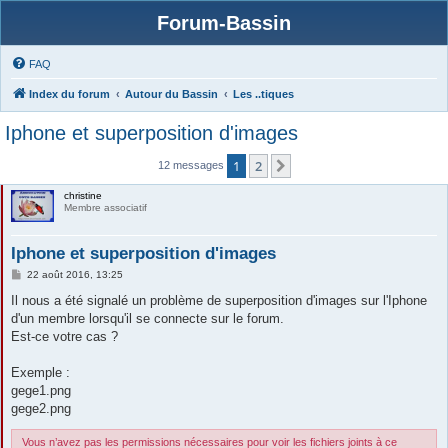
Forum-Bassin
FAQ
Index du forum
Autour du Bassin
Les ..tiques
Iphone et superposition d'images
1
2
Suivante
12 messages
christine
Membre associatif
Iphone et superposition d'images
M
22 août 2016, 13:25
e
s
Il nous a été signalé un problème de superposition d'images sur l'Iphone
s
d'un membre lorsqu'il se connecte sur le forum.
a
g
Est-ce votre cas ?
e
Exemple :
gege1.png
gege2.png
Vous n’avez pas les permissions nécessaires pour voir les fichiers joints à ce