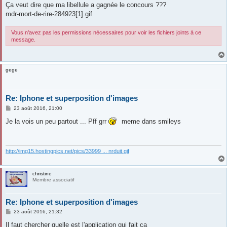
s
Ça veut dire que ma libellule a gagnée le concours ???
s
mdr-mort-de-rire-284923[1].gif
a
g
e
Vous n’avez pas les permissions nécessaires pour voir les fichiers joints à ce
message.
gege
Re: Iphone et superposition d'images
M
23 août 2016, 21:00
e
s
Je la vois un peu partout ... Pff grr
meme dans smileys
s
a
g
e
http://img15.hostingpics.net/pics/33999 ... nrduit.gif
christine
Membre associatif
Re: Iphone et superposition d'images
M
23 août 2016, 21:32
e
s
Il faut chercher quelle est l'application qui fait ça