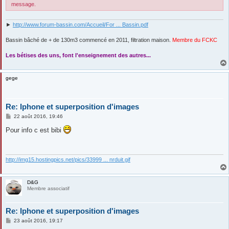
message.
►
http://www.forum-bassin.com/Accueil/For ... Bassin.pdf
Bassin bâché de + de 130m3 commencé en 2011, filtration maison.
Membre du FCKC
....
Les bétises des uns, font l'enseignement des autres...
gege
Re: Iphone et superposition d'images
M
22 août 2016, 19:46
e
s
Pour info c est bibi
s
a
g
e
http://img15.hostingpics.net/pics/33999 ... nrduit.gif
D&G
Membre associatif
Re: Iphone et superposition d'images
M
23 août 2016, 19:17
e