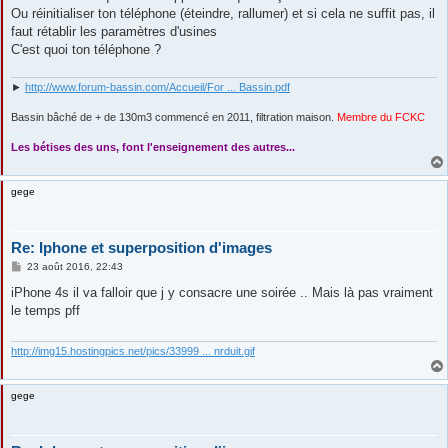
s
Ou réinitialiser ton téléphone (éteindre, rallumer) et si cela ne suffit pas, il
a
g
faut rétablir les paramètres d'usines
e
C'est quoi ton téléphone ?
►
http://www.forum-bassin.com/Accueil/For ... Bassin.pdf
Bassin bâché de + de 130m3 commencé en 2011, filtration maison.
Membre du FCKC
....
Les bétises des uns, font l'enseignement des autres...
gege
Re: Iphone et superposition d'images
M
23 août 2016, 22:43
e
s
iPhone 4s il va falloir que j y consacre une soirée .. Mais là pas vraiment
s
le temps pff
a
g
e
http://img15.hostingpics.net/pics/33999 ... nrduit.gif
gege