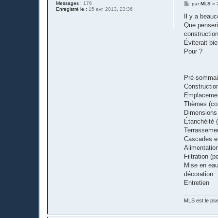
Messages :
176
M
par
MLS
»
Enregistré le :
15 avr. 2013, 23:36
e
s
Il y a beau
s
Que penserie
a
g
construction
e
Éviterait bi
Pour ?
Pré-sommai
Construction
Emplacement
Thèmes (con
Dimensions 
Étanchéité (
Terrassement
Cascades et
Alimentation
Filtration (
Mise en eau
décoration
Entretien
MLS est le pse