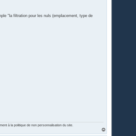
mple "la filtration pour les nuls (emplacement, type de
nt à la politique de non personnalisation du site.
H
a