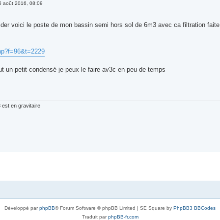
5 août 2016, 08:09
ider voici le poste de mon bassin semi hors sol de 6m3 avec ca filtration faite
php?f=96&t=2229
aut un petit condensé je peux le faire av3c en peu de temps
est en gravitaire
Développé par
phpBB
® Forum Software © phpBB Limited | SE Square by
PhpBB3 BBCodes
Traduit par
phpBB-fr.com