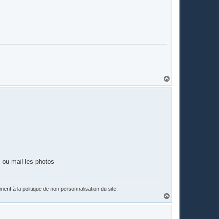
H
a
u
t
 ou mail les photos
nt à la politique de non personnalisation du site.
H
a
u
t