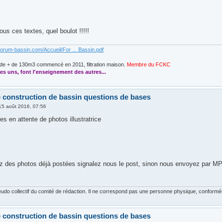
ous ces textes, quel boulot !!!!!
forum-bassin.com/Accueil/For ... Bassin.pdf
de + de 130m3 commencé en 2011, filtration maison.
Membre du FCKC
....
es uns, font l'enseignement des autres...
le construction de bassin questions de bases
15 août 2016, 07:56
 en attente de photos illustratrice
z des photos déjà postées signalez nous le post, sinon nous envoyez par MP
udo collectif du comité de rédaction. Il ne correspond pas une personne physique, conforméme
le construction de bassin questions de bases