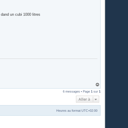
 dand un cubi 1000 litres
H
a
6 messages • Page
1
sur
1
u
t
Aller à
Heures au format
UTC+02:00