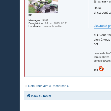
M
par
nef
»
1
e
s
Hello
s
si ca peut a
a
nef
g
e
Messages :
3461
Enregistré le :
24 oct. 2015, 08:11
viewtopic.
Localisation :
marne la vallée
si il vous f
bien à vous
nef
bassin de 6m3 
filtre 600litres
pompe 6000lh
666
Retourner vers « Recherche »
Index du forum