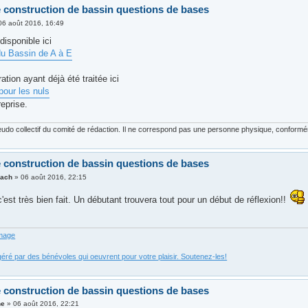
le construction de bassin questions de bases
06 août 2016, 16:49
 disponible ici
u Bassin de A à E
tration ayant déjà été traitée ici
 pour les nuls
reprise.
udo collectif du comité de rédaction. Il ne correspond pas une personne physique, conforméme
le construction de bassin questions de bases
sach
»
06 août 2016, 22:15
'est très bien fait. Un débutant trouvera tout pour un début de réflexion!!
éré par des bénévoles qui oeuvrent pour votre plaisir. Soutenez-les!
le construction de bassin questions de bases
ne
»
06 août 2016, 22:21