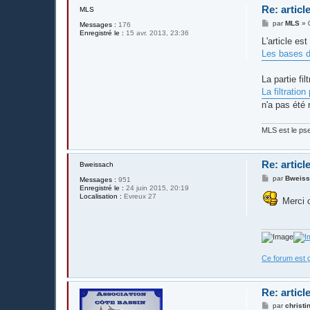
Re: artic
MLS
M
par
MLS
»
Messages :
176
e
Enregistré le :
15 avr. 2013, 23:36
s
L'article est
s
Les bases d
a
g
e
La partie fil
La filtration
n'a pas été 
MLS est le pse
Re: artic
Bweissach
M
par
Bweis
Messages :
951
e
Enregistré le :
24 juin 2015, 20:19
s
Localisation :
Evreux 27
Merci c
s
a
g
e
Ce forum est g
Re: artic
M
par
christi