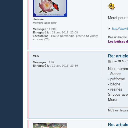
e
s
s
a
g
Merci pour t
e
christine
Membre associatif
►
http://www.
Messages :
17988
Enregistré le :
28 avr. 2013, 22:08
Localisation :
Haute Normandie, proche St Valéry
Bassin bâché 
en caux (76)
Les bétises d
Re: artic
MLS
M
par
MLS
»
Messages :
176
e
Enregistré le :
15 avr. 2013, 23:36
s
Nous sommes
s
- étangs
a
g
- préformé
e
- bâche
- résines
Si vous ave
Merci
MLS est le pse
Re: artic