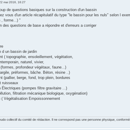
22 mai 2016, 16:27
coup de questions basiques sur la construction d'un bassin
z vous d'un article récapitulatif du type "le bassin pour les nuls" selon l exe
 , forme...) "
en des questions de base a répondre et d'erreurs a corriger
re
 d un bassin de jardin
 ( topographie, ensoleillement, végétation,
temporain, naturel, vivier,
(formes, profondeur végétaux, faune...)
argile, préformes, bâche. Béton, résine ..)
 (pallier, berge, fond, trop plein, bordures
 ruisseaux
 Électriques (pompes filtre gravitaire ...)
pollution, filtration mécanique biologique, oxygénation)
 ( Végétalisation Empoissonnement
udo collectif du comité de rédaction. Il ne correspond pas une personne physique, conforméme