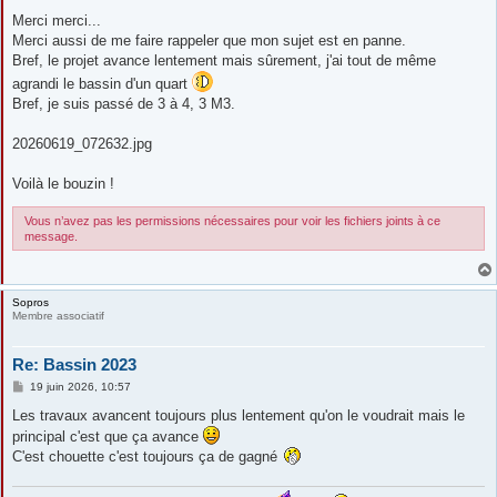
e
s
Merci merci...
s
Merci aussi de me faire rappeler que mon sujet est en panne.
a
g
Bref, le projet avance lentement mais sûrement, j'ai tout de même
e
agrandi le bassin d'un quart
Bref, je suis passé de 3 à 4, 3 M3.
20260619_072632.jpg
Voilà le bouzin !
Vous n’avez pas les permissions nécessaires pour voir les fichiers joints à ce
message.
Sopros
Membre associatif
Re: Bassin 2023
M
19 juin 2026, 10:57
e
s
Les travaux avancent toujours plus lentement qu'on le voudrait mais le
s
principal c'est que ça avance
a
g
C'est chouette c'est toujours ça de gagné
e