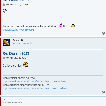
Re: Bassin 2023
M
03 juin 2026, 16:46
e
s
s
a
g
e
Il était une fois un trou, qui est enfin rempli d'eau
38m³
viewtopic.php?f=96&t=9291
Revers-76-
Membre associatif
Re: Bassin 2023
M
04 juin 2026, 07:37
e
s
Ça bricole dur
s
a
g
e
Mon premier bassin de 3m3
http://www.forum-bassin.com/forum/view ... de+bonheur
Mon agrandissement pour passer à 11m3
http://www.forum-bassin.com/forum/view ... e+3m3+à+11
Rgz
Membre associatif