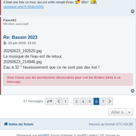
Il était une fois un trou, qui est enfin rempli d'eau
38m³
viewtopic.php?f=96&t=9291
Patrick82
Membre associatif
Re: Bassin 2023
M
23 juin 2026, 23:03
e
s
20260623_192620.jpg
s
La musique de l'eau est de retour.
a
g
20260623_214946.jpg
e
Eau à 32 ° heureusement que ce ne sont pas des koï !
Vous n’avez pas les permissions nécessaires pour voir les fichiers joints à ce
message.
Page
6
sur
7
1
3
4
5
6
7
Précédente
Suivante
67 messages
…
Aller à
Index du forum
Heures au format
UTC+02:00
Développé par
phpBB
® Forum Software © phpBB Limited | SE Square by