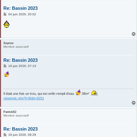
Re: Bassin 2023
M
04 juin 2026, 20:02
e
s
s
a
g
e
Sopros
Membre associatif
Re: Bassin 2023
M
19 juin 2026, 07:13
e
s
s
a
g
e
Il était une fois un trou, qui est enfin rempli d'eau
38m³
viewtopic.php?f=96&t=9291
Patrick82
Membre associatif
Re: Bassin 2023
M
19 juin 2026, 09:29