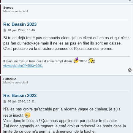
Sopros
Membre associatif
Re: Bassin 2023
M
01 juin 2026, 15:46
e
s
Si tu as déjà testé pas de soucis alors, j'ai un client qui en as et qui n'est
s
pas fan du nettoyage mais il ne les as pas en filet ils sont en caisse.
a
g
C'est probable vu la structure poreuse et l'épaisseur des pierres.
e
Il était une fois un trou, qui est enfin rempli d'eau
38m³
viewtopic.php?f=96&t=9291
Patrick82
Membre associatif
Re: Bassin 2023
M
03 juin 2026, 16:11
e
s
N'allez pas croire qu'accablé par la récente vague de chaleur, je suis
s
resté inactif
a
g
Voici donc le bouzin ! Que nous appellerons par pudeur le chantier.
e
J'ai donc agrandis en rognant le coté droit et redressé les bords dans la
limite de ce que m'a permis la dimension de la bâche.