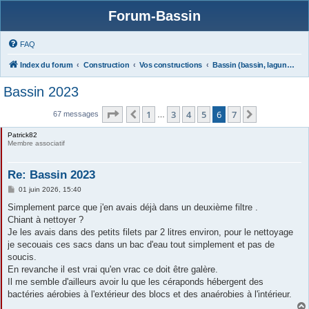
Forum-Bassin
FAQ
Index du forum
Construction
Vos constructions
Bassin (bassin, lagunage)
Bassin 2023
Page
6
sur
7
1
3
4
5
6
7
Précédente
Suivante
67 messages
…
Patrick82
Membre associatif
Re: Bassin 2023
M
01 juin 2026, 15:40
e
s
Simplement parce que j'en avais déjà dans un deuxième filtre .
s
Chiant à nettoyer ?
a
g
Je les avais dans des petits filets par 2 litres environ, pour le nettoyage
e
je secouais ces sacs dans un bac d'eau tout simplement et pas de
soucis.
En revanche il est vrai qu'en vrac ce doit être galère.
Il me semble d'ailleurs avoir lu que les céraponds hébergent des
bactéries aérobies à l'extérieur des blocs et des anaérobies à l'intérieur.