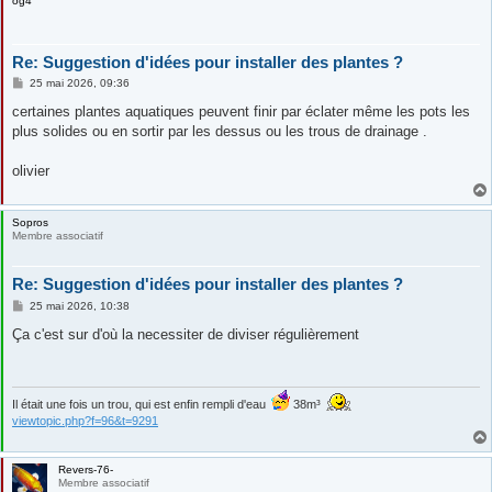
og4
Re: Suggestion d'idées pour installer des plantes ?
M
25 mai 2026, 09:36
e
s
certaines plantes aquatiques peuvent finir par éclater même les pots les
s
plus solides ou en sortir par les dessus ou les trous de drainage .
a
g
e
olivier
Sopros
Membre associatif
Re: Suggestion d'idées pour installer des plantes ?
M
25 mai 2026, 10:38
e
s
Ça c'est sur d'où la necessiter de diviser régulièrement
s
a
g
e
Il était une fois un trou, qui est enfin rempli d'eau
38m³
viewtopic.php?f=96&t=9291
Revers-76-
Membre associatif