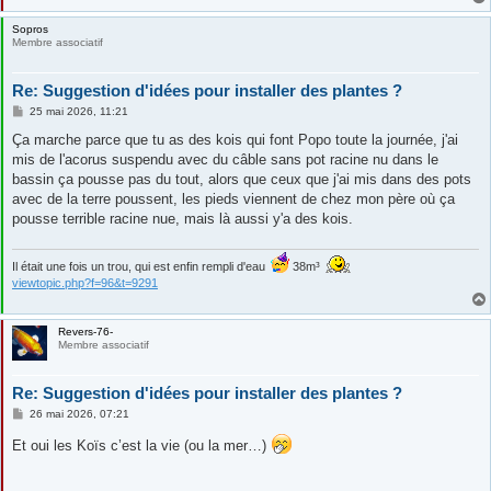
Sopros
Membre associatif
Re: Suggestion d'idées pour installer des plantes ?
M
25 mai 2026, 11:21
e
s
Ça marche parce que tu as des kois qui font Popo toute la journée, j'ai
s
mis de l'acorus suspendu avec du câble sans pot racine nu dans le
a
g
bassin ça pousse pas du tout, alors que ceux que j'ai mis dans des pots
e
avec de la terre poussent, les pieds viennent de chez mon père où ça
pousse terrible racine nue, mais là aussi y'a des kois.
Il était une fois un trou, qui est enfin rempli d'eau
38m³
viewtopic.php?f=96&t=9291
Revers-76-
Membre associatif
Re: Suggestion d'idées pour installer des plantes ?
M
26 mai 2026, 07:21
e
s
Et oui les Koïs c’est la vie (ou la mer…)
s
a
g