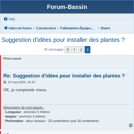
Forum-Bassin
FAQ
Index du forum
Construction
Fabrications Équipements (filtres, matériels, protections...),
Divers
Suggestion d'idées pour installer des plantes ?
1
2
3
Précédente
26 messages
Photo-nature
Re: Suggestion d'idées pour installer des plantes ?
M
24 mai 2026, 14:32
e
s
OK, je comprends mieux.
s
a
g
e
Dimensions de mon bassin :
-
Longueur
: environs 5 mètres
-
largeur
: environs 3 mètres
-
Profondeur
: deux niveaux : 20 centimètres puis 50 centimètres