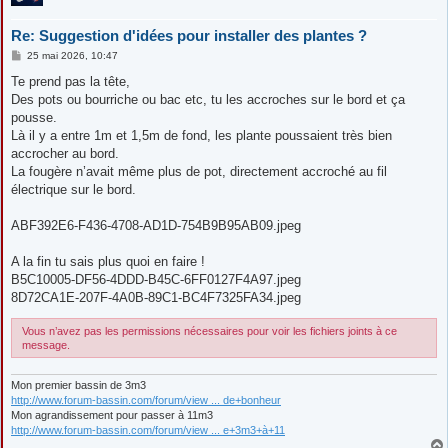
Re: Suggestion d'idées pour installer des plantes ?
M
25 mai 2026, 10:47
e
s
Te prend pas la tête,
s
Des pots ou bourriche ou bac etc, tu les accroches sur le bord et ça
a
g
pousse.
e
Là il y a entre 1m et 1,5m de fond, les plante poussaient très bien
accrocher au bord.
La fougère n’avait même plus de pot, directement accroché au fil
électrique sur le bord.
ABF392E6-F436-4708-AD1D-754B9B95AB09.jpeg
A la fin tu sais plus quoi en faire !
B5C10005-DF56-4DDD-B45C-6FF0127F4A97.jpeg
8D72CA1E-207F-4A0B-89C1-BC4F7325FA34.jpeg
Vous n’avez pas les permissions nécessaires pour voir les fichiers joints à ce
message.
Mon premier bassin de 3m3
http://www.forum-bassin.com/forum/view ... de+bonheur
Mon agrandissement pour passer à 11m3
http://www.forum-bassin.com/forum/view ... e+3m3+à+11