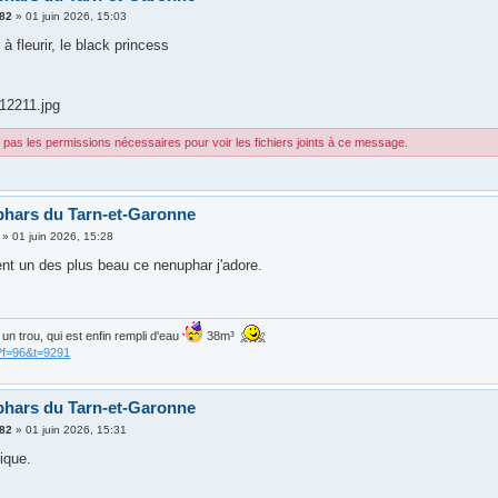
k82
»
01 juin 2026, 15:03
 à fleurir, le black princess
12211.jpg
pas les permissions nécessaires pour voir les fichiers joints à ce message.
hars du Tarn-et-Garonne
»
01 juin 2026, 15:28
ent un des plus beau ce nenuphar j'adore.
is un trou, qui est enfin rempli d'eau
38m³
?f=96&t=9291
hars du Tarn-et-Garonne
k82
»
01 juin 2026, 15:31
nique.