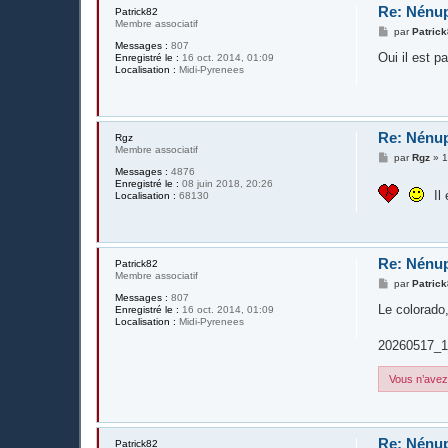
Re: Nénup
Patrick82
Membre associatif
M
par
Patric
e
Messages :
807
s
Oui il est 
Enregistré le :
16 oct. 2014, 01:09
s
Localisation :
Midi-Pyrenees
a
g
e
Re: Nénup
Rgz
Membre associatif
M
par
Rgz
»
1
e
Messages :
4876
s
Enregistré le :
08 juin 2018, 20:26
s
Il 
Localisation :
68130
a
g
e
Re: Nénup
Patrick82
Membre associatif
M
par
Patric
e
Messages :
807
s
Le colorado,
Enregistré le :
16 oct. 2014, 01:09
s
Localisation :
Midi-Pyrenees
a
g
20260517_1
e
Vous n’avez 
Re: Nénup
Patrick82