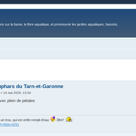
ons sur la faune, la flore aquatique, et promouvoir les jardins aquatiques, bassins,
phars du Tarn-et-Garonne
»
14 mai 2026, 13:34
avec plein de pétales
is un trou, qui est enfin rempli d'eau
38m³
?f=96&t=9291