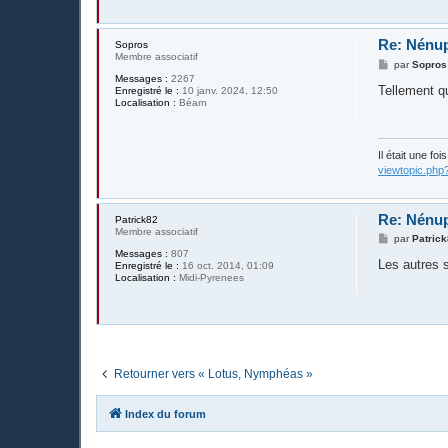
e
Re: Nénup
Sopros
Membre associatif
M
par
Sopros
e
Messages :
2267
s
Tellement q
Enregistré le :
10 janv. 2024, 12:50
s
Localisation :
Béarn
a
g
e
Il était une fo
viewtopic.php
Re: Nénup
Patrick82
Membre associatif
M
par
Patric
e
Messages :
807
s
Les autres 
Enregistré le :
16 oct. 2014, 01:09
s
Localisation :
Midi-Pyrenees
a
g
e
Retourner vers « Lotus, Nymphéas »
Index du forum