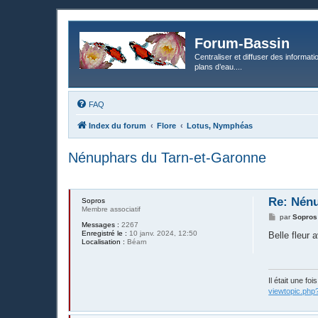
Forum-Bassin
Centraliser et diffuser des informati
plans d’eau....
FAQ
Index du forum
Flore
Lotus, Nymphéas
Nénuphars du Tarn-et-Garonne
Re: Nénu
Sopros
Membre associatif
M
par
Sopros
Messages :
2267
e
Enregistré le :
10 janv. 2024, 12:50
s
Belle fleur 
Localisation :
Béarn
s
a
g
e
Il était une fo
viewtopic.php