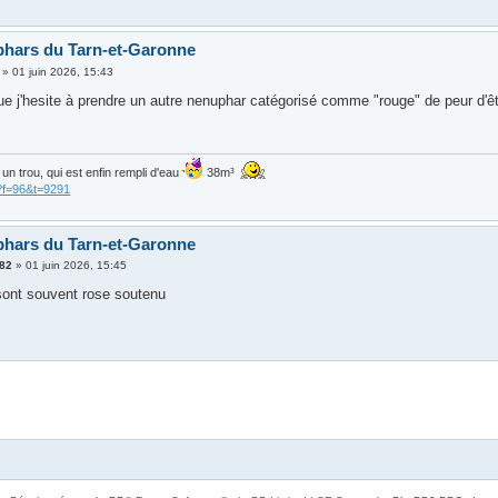
hars du Tarn-et-Garonne
»
01 juin 2026, 15:43
ue j'hesite à prendre un autre nenuphar catégorisé comme "rouge" de peur d'ê
is un trou, qui est enfin rempli d'eau
38m³
?f=96&t=9291
hars du Tarn-et-Garonne
k82
»
01 juin 2026, 15:45
sont souvent rose soutenu