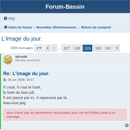
Forum-Bassin
FAQ
Index du forum
Nouvelles. Divertissement.
Brèves de comptoir
L'image du jour.
Page
329
sur
331
1
327
328
329
330
331
Précédente
Suiv
3308 messages
…
Michel86
Membre associatif
Re: L'image du jour.
M
03 avr. 2026, 20:17
e
s
Il court, il cout le furet,
s
le furet du bois joli,
a
g
Il est passé par ici, il repassera par là.
e
leau-vive.png
Vous n’avez pas les permissions nécessaires pour voir les fichiers joints à ce
message.