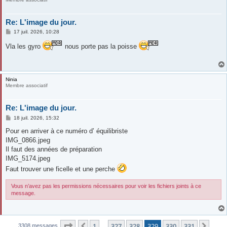
Re: L'image du jour.
M
17 juil. 2026, 10:28
e
s
Vla les gyro
nous porte pas la poisse
s
a
g
e
Ninia
Membre associatif
Re: L'image du jour.
M
18 juil. 2026, 15:32
e
s
Pour en arriver à ce numéro d’ équilibriste
s
IMG_0866.jpeg
a
g
Il faut des années de préparation
e
IMG_5174.jpeg
Faut trouver une ficelle et une perche
Vous n’avez pas les permissions nécessaires pour voir les fichiers joints à ce
message.
Page
329
sur
331
1
327
328
329
330
331
Précédente
Suiv
3308 messages
…