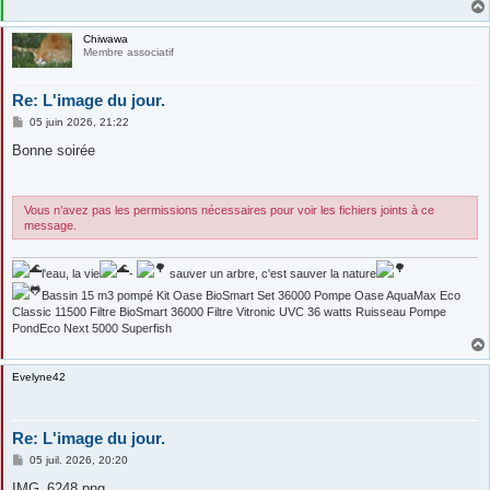
Chiwawa
Membre associatif
Re: L'image du jour.
M
05 juin 2026, 21:22
e
s
Bonne soirée
s
a
g
e
Vous n’avez pas les permissions nécessaires pour voir les fichiers joints à ce
message.
l'eau, la vie
-
sauver un arbre, c'est sauver la nature
Bassin 15 m3 pompé Kit Oase BioSmart Set 36000 Pompe Oase AquaMax Eco
Classic 11500 Filtre BioSmart 36000 Filtre Vitronic UVC 36 watts Ruisseau Pompe
PondEco Next 5000 Superfish
Evelyne42
Re: L'image du jour.
M
05 juil. 2026, 20:20
e
s
IMG_6248.png