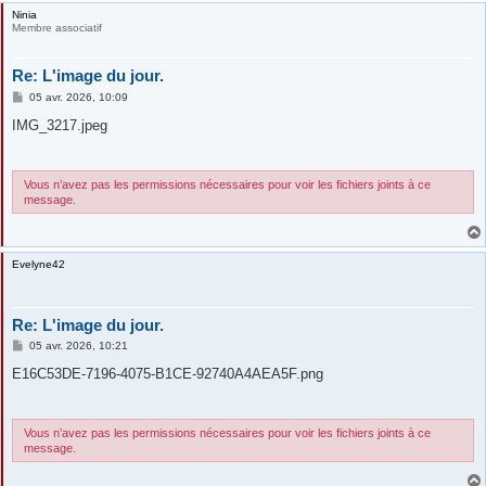
Ninia
Membre associatif
Re: L'image du jour.
M
05 avr. 2026, 10:09
e
s
IMG_3217.jpeg
s
a
g
e
Vous n’avez pas les permissions nécessaires pour voir les fichiers joints à ce
message.
Evelyne42
Re: L'image du jour.
M
05 avr. 2026, 10:21
e
s
E16C53DE-7196-4075-B1CE-92740A4AEA5F.png
s
a
g
e
Vous n’avez pas les permissions nécessaires pour voir les fichiers joints à ce
message.