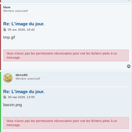
Marie
Membre associatif
Re: L'image du jour.
M
05 avr. 2026, 10:42
e
s
tmp.gif
s
a
g
e
Vous n’avez pas les permissions nécessaires pour voir les fichiers joints à ce
message.
Michel86
Membre associatif
Re: L'image du jour.
M
30 mai 2026, 13:55
e
s
bassin.png
s
a
g
e
Vous n’avez pas les permissions nécessaires pour voir les fichiers joints à ce
message.