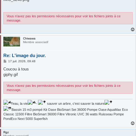
s
a
g
e
Vous n’avez pas les permissions nécessaires pour voir les fichiers joints à ce
message.
Chiwawa
Membre associatif
Re: L'image du jour.
M
17 juil. 2026, 09:48
e
s
Coucou à tous
s
giphy.gif
a
g
e
Vous n’avez pas les permissions nécessaires pour voir les fichiers joints à ce
message.
l'eau, la vie
-
sauver un arbre, c'est sauver la nature
Bassin 15 m3 pompé Kit Oase BioSmart Set 36000 Pompe Oase AquaMax Eco
Classic 11500 Filtre BioSmart 36000 Filtre Vitronic UVC 36 watts Ruisseau Pompe
PondEco Next 5000 Superfish
Rgz
Membre associatif