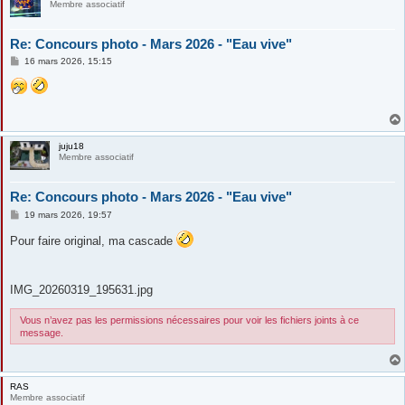
Membre associatif
Re: Concours photo - Mars 2026 - "Eau vive"
M
16 mars 2026, 15:15
e
s
s
a
g
e
juju18
Membre associatif
Re: Concours photo - Mars 2026 - "Eau vive"
M
19 mars 2026, 19:57
e
s
Pour faire original, ma cascade
s
a
g
e
IMG_20260319_195631.jpg
Vous n’avez pas les permissions nécessaires pour voir les fichiers joints à ce
message.
RAS
Membre associatif