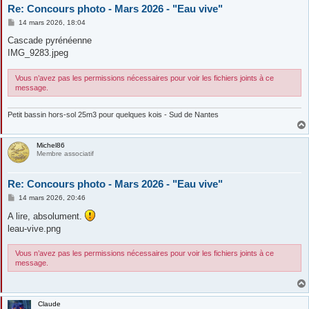
Re: Concours photo - Mars 2026 - "Eau vive"
M
14 mars 2026, 18:04
e
s
Cascade pyrénéenne
s
IMG_9283.jpeg
a
g
e
Vous n’avez pas les permissions nécessaires pour voir les fichiers joints à ce
message.
Petit bassin hors-sol 25m3 pour quelques kois - Sud de Nantes
Michel86
Membre associatif
Re: Concours photo - Mars 2026 - "Eau vive"
M
14 mars 2026, 20:46
e
s
A lire, absolument.
s
leau-vive.png
a
g
e
Vous n’avez pas les permissions nécessaires pour voir les fichiers joints à ce
message.
Claude