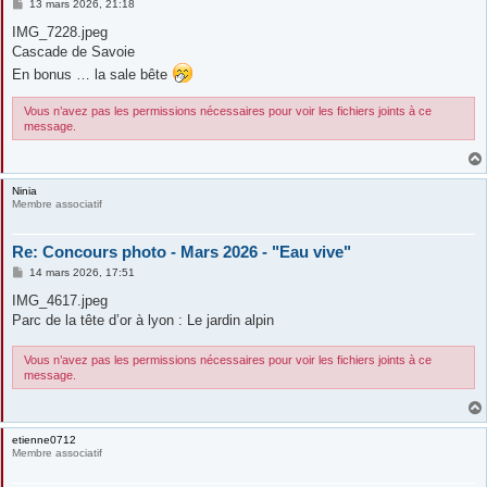
M
13 mars 2026, 21:18
e
s
IMG_7228.jpeg
s
Cascade de Savoie
a
g
En bonus … la sale bête
e
Vous n’avez pas les permissions nécessaires pour voir les fichiers joints à ce
message.
Ninia
Membre associatif
Re: Concours photo - Mars 2026 - "Eau vive"
M
14 mars 2026, 17:51
e
s
IMG_4617.jpeg
s
Parc de la tête d’or à lyon : Le jardin alpin
a
g
e
Vous n’avez pas les permissions nécessaires pour voir les fichiers joints à ce
message.
etienne0712
Membre associatif