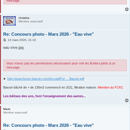
message.
christine
Membre associatif
Re: Concours photo - Mars 2026 - "Eau vive"
M
13 mars 2026, 21:10
e
s
eau vive.jpg
s
a
g
e
Vous n’avez pas les permissions nécessaires pour voir les fichiers joints à ce
message.
►
http://www.forum-bassin.com/Accueil/For ... Bassin.pdf
Bassin bâché de + de 130m3 commencé en 2011, filtration maison.
Membre du FCKC
....
Les bétises des uns, font l'enseignement des autres...
Marie
Membre associatif
Re: Concours photo - Mars 2026 - "Eau vive"