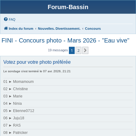
Forum-Bassin
FAQ
Index du forum
Nouvelles. Divertissement.
Concours
FINI - Concours photo - Mars 2026 - "Eau vive"
1
2
Suivante
19 messages
Votez pour votre photo préférée
Le sondage s’est terminé le 07 avr. 2026, 21:21
01 ► Momamoum
02 ► Christine
03 ► Marie
04 ► Ninia
05 ► Etienne0712
06 ► Juju18
07 ► RAS
08 ► Patricker