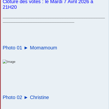
Clôture des votes : le Mardi 7 Avril 2026 à
21H20
____________________________________________________________
__________________________________________
Photo 01 ►
Momamoum
Photo 02 ►
Christine