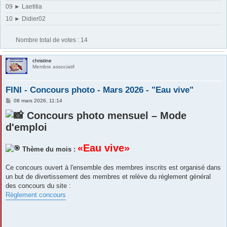
09 ► Laetitia
10 ► Didier02
Nombre total de votes :
14
christine
Membre associatif
FINI - Concours photo - Mars 2026 - "Eau vive"
M
08 mars 2026, 11:14
e
s
Concours photo mensuel – Mode
s
d'emploi
a
g
e
«Eau vive»
Thème du mois :
Ce concours ouvert à l'ensemble des membres inscrits est organisé dans
un but de divertissement des membres et relève du règlement général
des concours du site :
Règlement concours