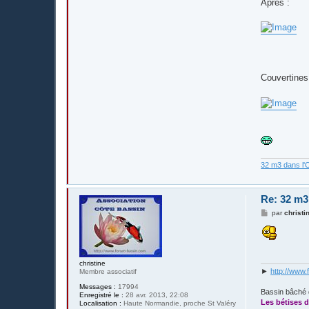
Après :
Couvertines
32 m3 dans l'
Re: 32 m3
M
par
christi
e
s
s
a
g
e
christine
►
http://www.
Membre associatif
Messages :
17994
Bassin bâché 
Enregistré le :
28 avr. 2013, 22:08
Les bétises d
Localisation :
Haute Normandie, proche St Valéry