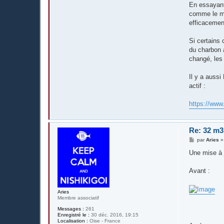
En essayant 
comme le mer
efficacement
Si certains 
du charbon a
changé, les 
Il y a aussi
actif :
https://www.
Re: 32 m3
M
par
Aries
e
s
Une mise à j
s
a
g
Avant :
e
Aries
Membre associatif
Messages :
261
Enregistré le :
30 déc. 2016, 19:15
Localisation :
Oise - France