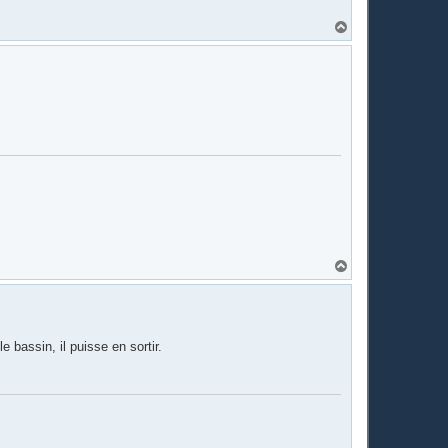
H
a
u
t
H
a
u
t
 bassin, il puisse en sortir.