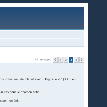
1
2
3
4
Précédente
Suivante
40 messages
on sur mon eau de robinet avec 6 Big Blue 20” (3 + 3 en
nutes dans le charbon actif.
abusent en été.