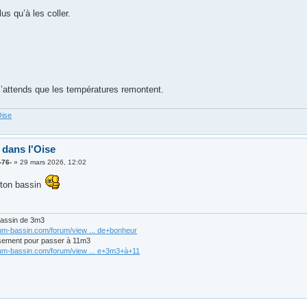
lus qu’à les coller.
j’attends que les températures remontent.
Oise
 dans l'Oise
-76-
»
29 mars 2026, 12:02
 ton bassin
bassin de 3m3
rum-bassin.com/forum/view ... de+bonheur
sement pour passer à 11m3
rum-bassin.com/forum/view ... e+3m3+à+11