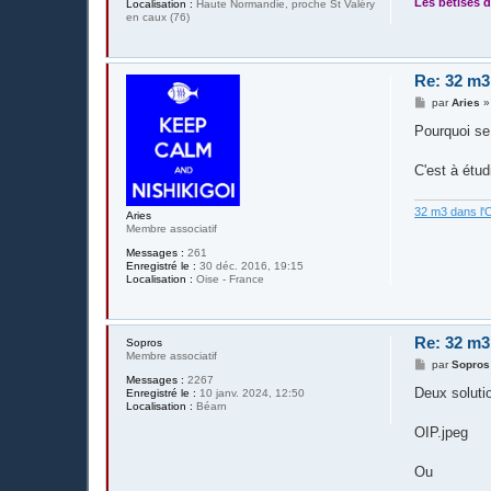
Les bétises d
Localisation :
Haute Normandie, proche St Valéry
en caux (76)
Re: 32 m3
M
par
Aries
e
s
Pourquoi se 
s
a
g
C'est à étu
e
32 m3 dans l'
Aries
Membre associatif
Messages :
261
Enregistré le :
30 déc. 2016, 19:15
Localisation :
Oise - France
Re: 32 m3
Sopros
Membre associatif
M
par
Sopros
e
Messages :
2267
s
Deux soluti
Enregistré le :
10 janv. 2024, 12:50
s
Localisation :
Béarn
a
g
OIP.jpeg
e
Ou