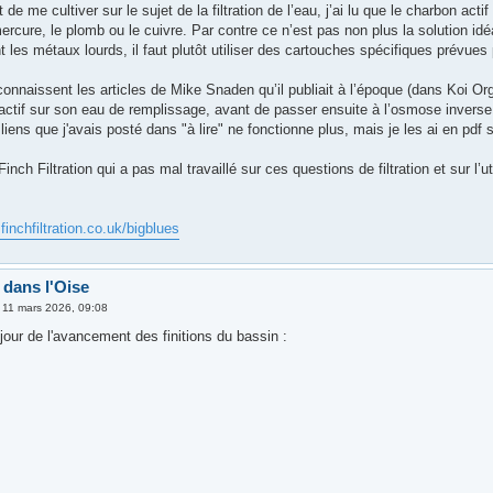
de me cultiver sur le sujet de la filtration de l’eau, j’ai lu que le charbon acti
cure, le plomb ou le cuivre. Par contre ce n’est pas non plus la solution idéal
 les métaux lourds, il faut plutôt utiliser des cartouches spécifiques prévues p
connaissent les articles de Mike Snaden qu’il publiait à l’époque (dans Koi Organi
ctif sur son eau de remplissage, avant de passer ensuite à l’osmose inverse. 
liens que j'avais posté dans "à lire" ne fonctionne plus, mais je les ai en pdf s
 Finch Filtration qui a pas mal travaillé sur ces questions de filtration et sur 
finchfiltration.co.uk/bigblues
 dans l'Oise
»
11 mars 2026, 09:08
our de l'avancement des finitions du bassin :