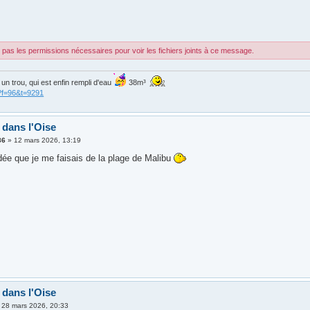
g
pas les permissions nécessaires pour voir les fichiers joints à ce message.
is un trou, qui est enfin rempli d'eau
38m³
?f=96&t=9291
 dans l'Oise
86
»
12 mars 2026, 13:19
idée que je me faisais de la plage de Malibu
 dans l'Oise
»
28 mars 2026, 20:33