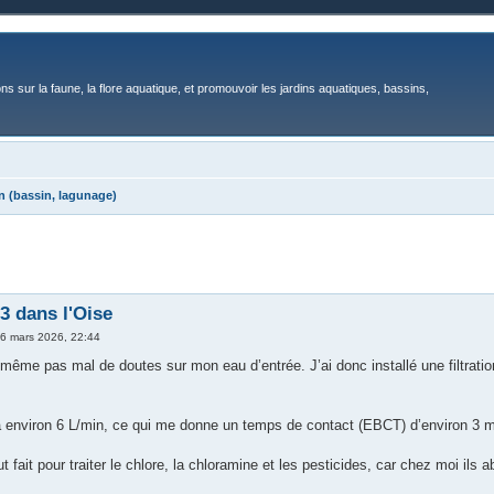
ons sur la faune, la flore aquatique, et promouvoir les jardins aquatiques, bassins,
n (bassin, lagunage)
3 dans l'Oise
6 mars 2026, 22:44
-même pas mal de doutes sur mon eau d’entrée. J’ai donc installé une filtrati
à environ 6 L/min, ce qui me donne un temps de contact (EBCT) d’environ 3 mi
out fait pour traiter le chlore, la chloramine et les pesticides, car chez moi ils 