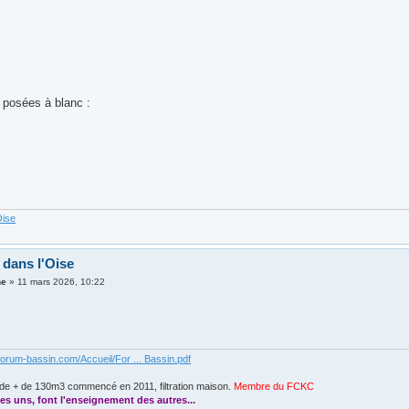
 posées à blanc :
Oise
 dans l'Oise
ne
»
11 mars 2026, 10:22
forum-bassin.com/Accueil/For ... Bassin.pdf
de + de 130m3 commencé en 2011, filtration maison.
Membre du FCKC
....
es uns, font l'enseignement des autres...