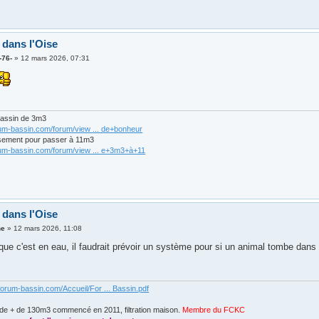
 dans l'Oise
-76-
»
12 mars 2026, 07:31
bassin de 3m3
rum-bassin.com/forum/view ... de+bonheur
sement pour passer à 11m3
rum-bassin.com/forum/view ... e+3m3+à+11
 dans l'Oise
ne
»
12 mars 2026, 11:08
ue c'est en eau, il faudrait prévoir un système pour si un animal tombe dans le
forum-bassin.com/Accueil/For ... Bassin.pdf
de + de 130m3 commencé en 2011, filtration maison.
Membre du FCKC
....