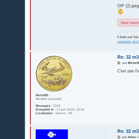
OIP (2).jpe
Vous n’avez 
Il était une fo
viewtopic.php
Re: 32 m3
M
par
Michel
e
s
C'est pas l'
s
a
g
e
Michel86
Membre associatif
Messages :
2162
Enregistré le :
13 juin 2019, 20:01
Localisation :
Vienne - 86
Re: 32 m3
M
par
Aries