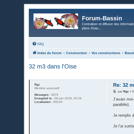
Forum-Bassin
Centraliser et diffuser des informati
plans d’eau....
FAQ
Index du forum
Construction
Vos constructions
Bassi
32 m3 dans l'Oise
Re: 32 m
Rgz
Membre associatif
M
par
Rgz
»
0
Messages :
4876
e
Enregistré le :
08 juin 2018, 20:26
s
J’avais moi
Localisation :
68130
s
parallèle).
a
g
e
Je remplis 
Je l’ai surt