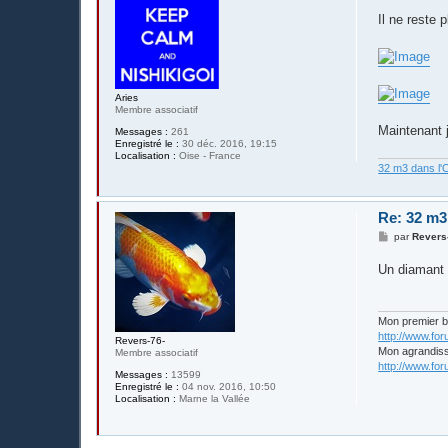
e
s
Il ne reste p
s
a
g
e
Aries
Membre associatif
Maintenant 
Messages :
261
Enregistré le :
30 déc. 2016, 19:15
Localisation :
Oise - France
32 m3 dans l'
Re: 32 m3
M
par
Revers
e
s
Un diamant
s
a
g
e
Mon premier 
http://www.fo
Revers-76-
Mon agrandis
Membre associatif
http://www.fo
Messages :
13599
Enregistré le :
04 nov. 2016, 10:50
Localisation :
Marne la Vallée