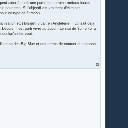
f peut aider à sortir une partie de certains métaux lourds
e pour cela. Si l’objectif est vraiment d’éliminer
our ce type de filtration.
sation etc) lorsqu’il vivait en Angleterre, il utilisait déjà
Depuis, il est parti vivre au Japon. Le site de Yume koi a
i quelqu'un les veut.
l’utilisation des Big Blue et des temps de contact du charbon
H
a
u
t