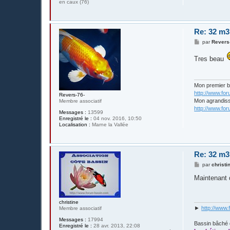
en caux (76)
Re: 32 m3
M
par
Revers
e
s
Tres beau
s
a
g
e
Mon premier 
http://www.fo
Revers-76-
Mon agrandis
Membre associatif
http://www.fo
Messages :
13599
Enregistré le :
04 nov. 2016, 10:50
Localisation :
Marne la Vallée
Re: 32 m3
M
par
christi
e
s
Maintenant q
s
a
g
e
christine
►
http://www.
Membre associatif
Messages :
17994
Bassin bâché 
Enregistré le :
28 avr. 2013, 22:08