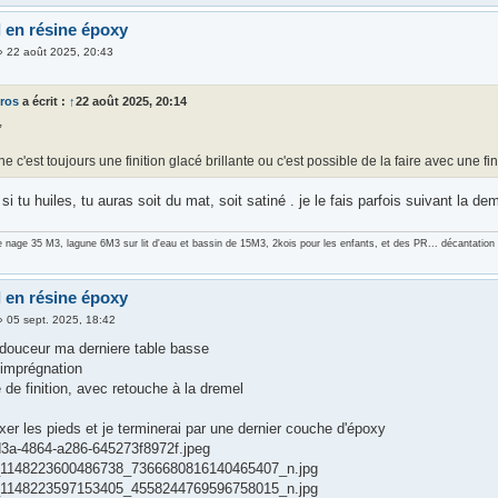
l en résine époxy
»
22 août 2025, 20:43
ros
a écrit :
↑
22 août 2025, 20:14
,
ne c'est toujours une finition glacé brillante ou c'est possible de la faire avec une fi
si tu huiles, tu auras soit du mat, soit satiné . je le fais parfois suivant la d
e nage 35 M3, lagune 6M3 sur lit d'eau et bassin de 15M3, 2kois pour les enfants, et des PR... décantati
l en résine époxy
»
05 sept. 2025, 18:42
 douceur ma derniere table basse
'imprégnation
de finition, avec retouche à la dremel
fixer les pieds et je terminerai par une dernier couche d'époxy
3a-4864-a286-645273f8972f.jpeg
1148223600486738_7366680816140465407_n.jpg
1148223597153405_4558244769596758015_n.jpg