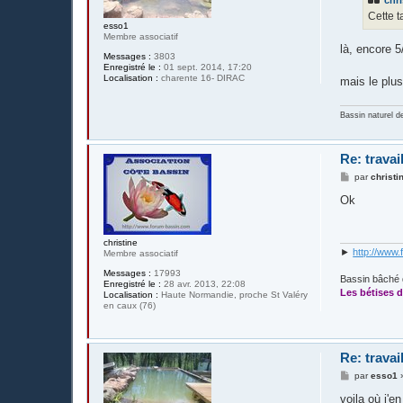
chri
a
g
Cette t
e
esso1
Membre associatif
là, encore 5
Messages :
3803
Enregistré le :
01 sept. 2014, 17:20
Localisation :
charente 16- DIRAC
mais le plus
Bassin naturel d
Re: travai
M
par
christi
e
s
Ok
s
a
g
e
christine
►
http://www.
Membre associatif
Messages :
17993
Bassin bâché 
Enregistré le :
28 avr. 2013, 22:08
Les bétises d
Localisation :
Haute Normandie, proche St Valéry
en caux (76)
Re: travai
M
par
esso1
e
s
voila où j'e