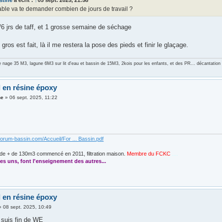
stine
a écrit :
↑
05 sept. 2025, 21:58
able va te demander combien de jours de travail ?
/6 jrs de taff, et 1 grosse semaine de séchage
 gros est fait, là il me restera la pose des pieds et finir le glaçage.
e nage 35 M3, lagune 6M3 sur lit d'eau et bassin de 15M3, 2kois pour les enfants, et des PR... décantati
l en résine époxy
ne
»
06 sept. 2025, 11:22
forum-bassin.com/Accueil/For ... Bassin.pdf
de + de 130m3 commencé en 2011, filtration maison.
Membre du FCKC
....
es uns, font l'enseignement des autres...
l en résine époxy
»
08 sept. 2025, 10:49
n suis fin de WE