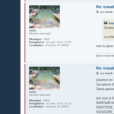
Re: travai
M
par
esso1
e
s
s
Sop
a
g
Sympa
e
esso1
Membre associatif
La rési
Messages :
3803
Enregistré le :
01 sept. 2014, 17:20
Localisation :
charente 16- DIRAC
non tu peux 
Bassin naturel d
Re: travai
M
par
esso1
e
s
j'avance en
s
1er passe d
a
g
2eme passe 
e
esso1
Membre associatif
j'en suis à 
Messages :
3803
4e697ad5-fd
Enregistré le :
01 sept. 2014, 17:20
Localisation :
charente 16- DIRAC
542073219_
542101300_