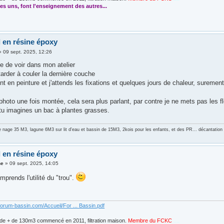
es uns, font l'enseignement des autres...
l en résine époxy
»
09 sept. 2025, 12:26
le de voir dans mon atelier
tarder à couler la dernière couche
nt en peinture et j'attends les fixations et quelques jours de chaleur, sureme
 photo une fois montée, cela sera plus parlant, par contre je ne mets pas les f
a tu imagines un bac à plantes grasses.
e nage 35 M3, lagune 6M3 sur lit d'eau et bassin de 15M3, 2kois pour les enfants, et des PR... décantati
l en résine époxy
ne
»
09 sept. 2025, 14:05
mprends l'utilité du "trou".
forum-bassin.com/Accueil/For ... Bassin.pdf
de + de 130m3 commencé en 2011, filtration maison.
Membre du FCKC
....