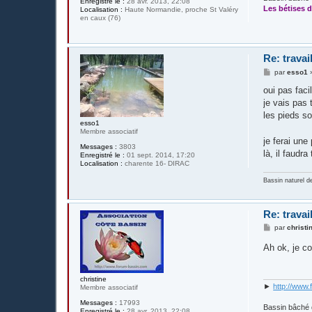
Enregistré le :
28 avr. 2013, 22:08
Les bétises d
Localisation :
Haute Normandie, proche St Valéry
en caux (76)
Re: travai
M
par
esso1
e
s
oui pas faci
s
je vais pas 
a
g
les pieds so
e
esso1
Membre associatif
je ferai une
Messages :
3803
là, il faudr
Enregistré le :
01 sept. 2014, 17:20
Localisation :
charente 16- DIRAC
Bassin naturel d
Re: travai
M
par
christi
e
s
Ah ok, je co
s
a
g
e
christine
►
http://www.
Membre associatif
Messages :
17993
Bassin bâché 
Enregistré le :
28 avr. 2013, 22:08