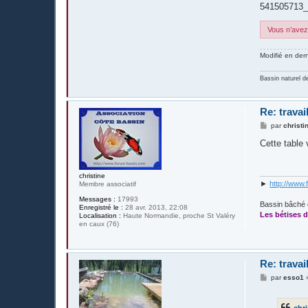
541505713_
Vous n’avez 
Modifié en der
Bassin naturel d
Re: travai
M
par
christi
e
s
Cette table
s
a
g
e
christine
►
http://www.
Membre associatif
Messages :
17993
Bassin bâché 
Enregistré le :
28 avr. 2013, 22:08
Les bétises d
Localisation :
Haute Normandie, proche St Valéry
en caux (76)
Re: travai
M
par
esso1
e
s
s