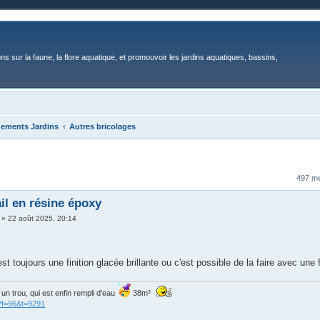
ons sur la faune, la flore aquatique, et promouvoir les jardins aquatiques, bassins,
gements Jardins
Autres bricolages
497 m
ail en résine époxy
»
22 août 2025, 20:14
est toujours une finition glacée brillante ou c'est possible de la faire avec une 
is un trou, qui est enfin rempli d'eau
38m³
?f=96&t=9291