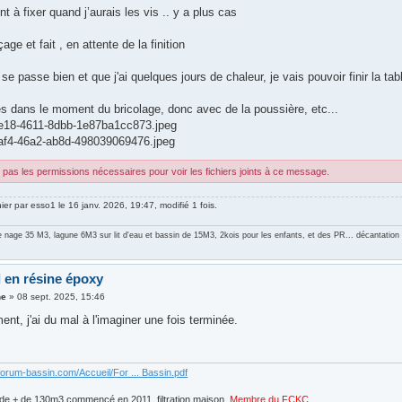
nt à fixer quand j’aurais les vis .. y a plus cas
age et fait , en attente de la finition
 se passe bien et que j'ai quelques jours de chaleur, je vais pouvoir finir la ta
es dans le moment du bricolage, donc avec de la poussière, etc...
e18-4611-8dbb-1e87ba1cc873.jpeg
af4-46a2-ab8d-498039069476.jpeg
pas les permissions nécessaires pour voir les fichiers joints à ce message.
nier par
esso1
le 16 janv. 2026, 19:47, modifié 1 fois.
e nage 35 M3, lagune 6M3 sur lit d'eau et bassin de 15M3, 2kois pour les enfants, et des PR... décantati
l en résine époxy
ne
»
08 sept. 2025, 15:46
nt, j'ai du mal à l'imaginer une fois terminée.
forum-bassin.com/Accueil/For ... Bassin.pdf
de + de 130m3 commencé en 2011, filtration maison.
Membre du FCKC
....