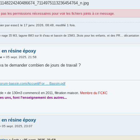
1148224240486674_7114975113236454764_n.jpg
pas les permissions nécessaires pour voir les fichiers joints à ce message.
nier par
esso1
le 17 janv. 2026, 08:48, modifié 1 fois.
e nage 35 M3, lagune 6M3 sur lit d'eau et bassin de 15M3, 2kois pour les enfants, et des PR... décantati
l en résine époxy
ne
»
05 sept. 2025, 21:58
 va te demander combien de jours de travail ?
forum-bassin.com/Accueil/For ... Bassin.pdf
de + de 130m3 commencé en 2011, filtration maison.
Membre du FCKC
....
es uns, font l'enseignement des autres...
l en résine époxy
»
05 sept. 2025, 23:07