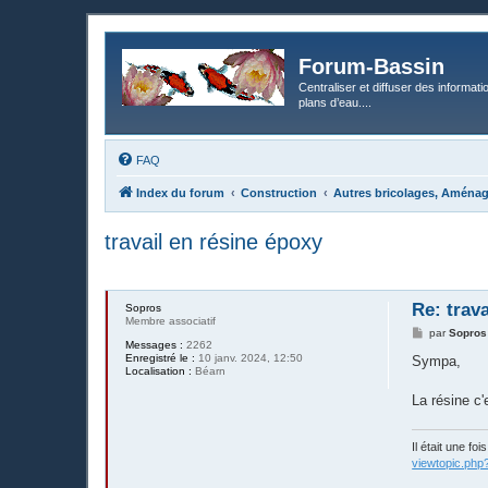
Forum-Bassin
Centraliser et diffuser des informati
plans d’eau....
FAQ
Index du forum
Construction
Autres bricolages, Aména
travail en résine époxy
Re: trav
Sopros
Membre associatif
M
par
Sopros
Messages :
2262
e
Enregistré le :
10 janv. 2024, 12:50
s
Sympa,
Localisation :
Béarn
s
a
g
La résine c'
e
Il était une fo
viewtopic.php