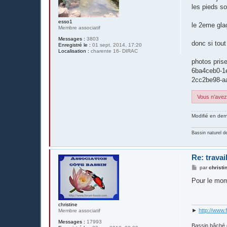
s
les pieds so
a
g
e
esso1
le 2eme glaç
Membre associatif
Messages :
3803
donc si tout
Enregistré le :
01 sept. 2014, 17:20
Localisation :
charente 16- DIRAC
photos pris
6ba4ceb0-1
2cc2be98-a
Vous n’avez 
Modifié en der
Bassin naturel d
Re: travai
M
par
christi
e
s
Pour le mome
s
a
g
e
christine
►
http://www.
Membre associatif
Messages :
17993
Bassin bâché 