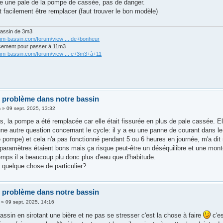
ste une pale de la pompe de cassée, pas de danger.
t facilement être remplacer (faut trouver le bon modèle)
bassin de 3m3
rum-bassin.com/forum/view ... de+bonheur
sement pour passer à 11m3
rum-bassin.com/forum/view ... e+3m3+à+11
 problème dans notre bassin
n
»
09 sept. 2025, 13:32
, la pompe a été remplacée car elle était fissurée en plus de pale cassée. Ell
une autre question concernant le cycle: il y a eu une panne de courant dans 
 pompe) et cela n'a pas fonctionné pendant 5 ou 6 heures en journée, m'a dit
paramètres étaient bons mais ça risque peut-être un déséquilibre et une monté
ps il a beaucoup plu donc plus d'eau que d'habitude.
e quelque chose de particulier?
 problème dans notre bassin
»
09 sept. 2025, 14:16
assin en sirotant une bière et ne pas se stresser c'est la chose à faire
c'es