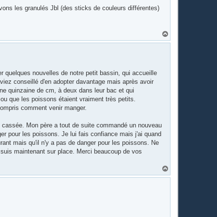
ons les granulés Jbl (des sticks de couleurs différentes)
H
a
u
t
 quelques nouvelles de notre petit bassin, qui accueille
viez conseillé d'en adopter davantage mais après avoir
ne quinzaine de cm, à deux dans leur bac et qui
 ou que les poissons étaient vraiment très petits.
te compris comment venir manger.
e est cassée. Mon père a tout de suite commandé un nouveau
ger pour les poissons. Je lui fais confiance mais j'ai quand
rant mais qu'il n'y a pas de danger pour les poissons. Ne
 je suis maintenant sur place. Merci beaucoup de vos
H
a
u
t