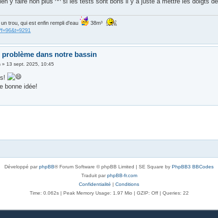
ien y faire non plus ^^ si les tests sont bons il y a juste à mettre les doigts d
is un trou, qui est enfin rempli d'eau
38m³
?f=96&t=9291
 problème dans notre bassin
n
»
13 sept. 2025, 10:45
os!
ne bonne idée!
Développé par
phpBB
® Forum Software © phpBB Limited | SE Square by
PhpBB3 BBCodes
Traduit par
phpBB-fr.com
Confidentialité
|
Conditions
Time: 0.062s
| Peak Memory Usage: 1.97 Mio | GZIP: Off |
Queries: 22