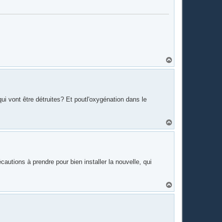
H
a
u
t
i vont être détruites? Et poutl'oxygénation dans le
H
a
u
t
cautions à prendre pour bien installer la nouvelle, qui
H
a
u
t