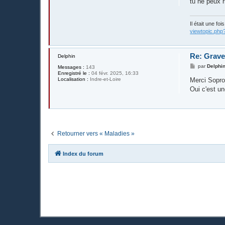
tu ne peux r
a
g
e
Il était une fo
viewtopic.php
Re: Grave
Delphin
M
par
Delphi
Messages :
143
e
Enregistré le :
04 févr. 2025, 16:33
s
Merci Sopr
Localisation :
Indre-et-Loire
s
Oui c'est u
a
g
e
Retourner vers « Maladies »
Index du forum