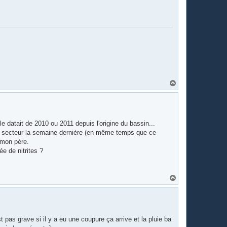
H
a
u
t
e datait de 2010 ou 2011 depuis l'origine du bassin...
le secteur la semaine dernière (en même temps que ce
 mon père.
e de nitrites ?
H
a
u
t
t pas grave si il y a eu une coupure ça arrive et la pluie ba