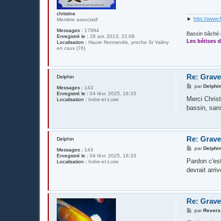
a
g
e
christine
►
http://www.
Membre associatif
Messages :
17994
Bassin bâché 
Enregistré le :
28 avr. 2013, 22:08
Les bétises d
Localisation :
Haute Normandie, proche St Valéry
en caux (76)
Re: Grave
Delphin
M
par
Delphi
Messages :
143
e
Enregistré le :
04 févr. 2025, 16:33
s
Merci Christ
Localisation :
Indre-et-Loire
s
bassin, sans
a
g
e
Re: Grave
Delphin
M
par
Delphi
Messages :
143
e
Enregistré le :
04 févr. 2025, 16:33
s
Pardon c'est
Localisation :
Indre-et-Loire
s
devrait arri
a
g
e
Re: Grave
M
par
Revers
e