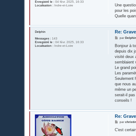
e
Enregistré le :
04 févr. 2025, 16:33
s
Une questio
Localisation :
Indre-et-Loire
s
pour les poi
a
g
Quelle quan
e
Re: Grave
Delphin
M
par
Delphi
Messages :
143
e
Enregistré le :
04 févr. 2025, 16:33
s
Bonjour à t
Localisation :
Indre-et-Loire
s
depuis dix 
a
g
visité deux
e
semblaient v
Le grand poi
Les paramètr
Seulement hi
que nous aur
même un peu
serait-il pa
conseils !
Re: Grave
M
par
christi
e
s
C'est certa
s