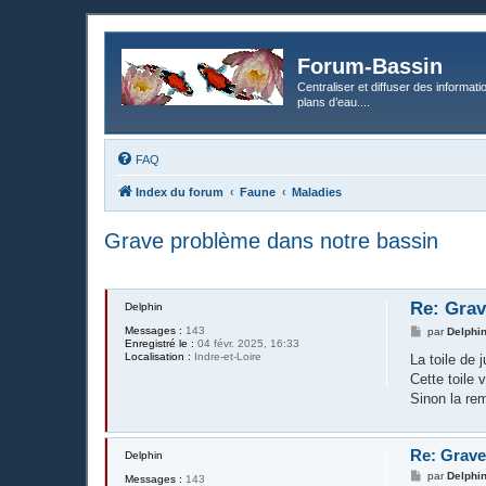
Forum-Bassin
Centraliser et diffuser des informati
plans d’eau....
FAQ
Index du forum
Faune
Maladies
Grave problème dans notre bassin
Re: Grav
Delphin
Messages :
143
M
par
Delphi
Enregistré le :
04 févr. 2025, 16:33
e
Localisation :
Indre-et-Loire
s
La toile de j
s
Cette toile 
a
g
Sinon la re
e
Re: Grave
Delphin
M
par
Delphi
Messages :
143