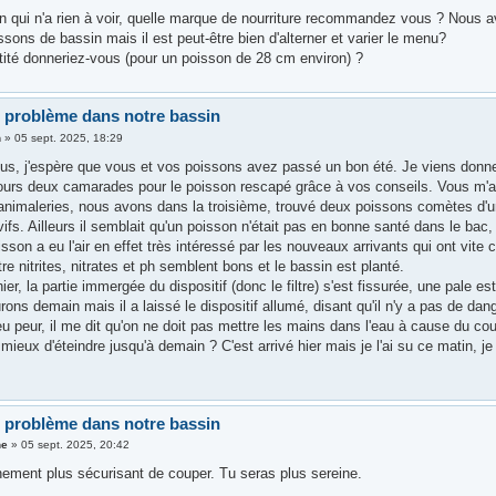
n qui n'a rien à voir, quelle marque de nourriture recommandez vous ? Nous av
ssons de bassin mais il est peut-être bien d'alterner et varier le menu?
tité donneriez-vous (pour un poisson de 28 cm environ) ?
 problème dans notre bassin
n
»
05 sept. 2025, 18:29
ous, j'espère que vous et vos poissons avez passé un bon été. Je viens donner
jours deux camarades pour le poisson rescapé grâce à vos conseils. Vous m'a
 animaleries, nous avons dans la troisième, trouvé deux poissons comètes d'u
ifs. Ailleurs il semblait qu'un poisson n'était pas en bonne santé dans le bac,
sson a eu l'air en effet très intéressé par les nouveaux arrivants qui ont vi
e nitrites, nitrates et ph semblent bons et le bassin est planté.
er, la partie immergée du dispositif (donc le filtre) s'est fissurée, une pal
ons demain mais il a laissé le dispositif allumé, disant qu'il n'y a pas de dan
 peur, il me dit qu'on ne doit pas mettre les mains dans l'eau à cause du cou
s mieux d'éteindre jusqu'à demain ? C'est arrivé hier mais je l'ai su ce matin,
 problème dans notre bassin
ne
»
05 sept. 2025, 20:42
inement plus sécurisant de couper. Tu seras plus sereine.