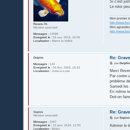
s
Si c’est ju
s
Le rotor peu
a
g
e
Mon premier 
http://www.fo
Revers-76-
Mon agrandis
Membre associatif
http://www.fo
Messages :
13599
Enregistré le :
04 nov. 2016, 10:50
Localisation :
Marne la Vallée
Re: Grave
Delphin
M
par
Delphi
Messages :
143
e
Enregistré le :
04 févr. 2025, 16:33
s
Merci Revers
Localisation :
Indre-et-Loire
s
Par contre 
a
g
problème de
e
Samedi les 
En même tem
Doit-on fair
Re: Grave
Sopros
Membre associatif
M
par
Sopros
e
Messages :
2267
s
Admirer le b
Enregistré le :
10 janv. 2024, 12:50
s
Localisation :
Béarn