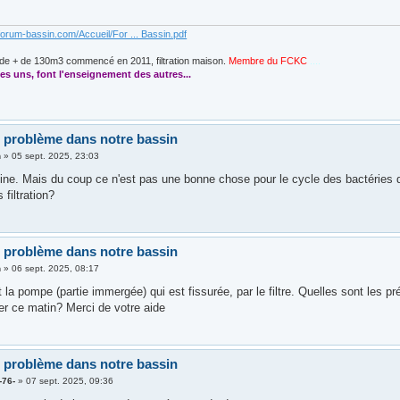
forum-bassin.com/Accueil/For ... Bassin.pdf
de + de 130m3 commencé en 2011, filtration maison.
Membre du FCKC
....
es uns, font l'enseignement des autres...
 problème dans notre bassin
n
»
05 sept. 2025, 23:03
ine. Mais du coup ce n'est pas une bonne chose pour le cycle des bactéries qu
 filtration?
 problème dans notre bassin
n
»
06 sept. 2025, 08:17
 la pompe (partie immergée) qui est fissurée, par le filtre. Quelles sont les pré
ver ce matin? Merci de votre aide
 problème dans notre bassin
-76-
»
07 sept. 2025, 09:36