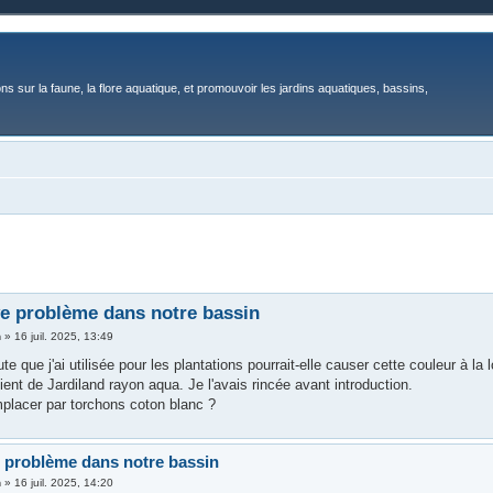
ons sur la faune, la flore aquatique, et promouvoir les jardins aquatiques, bassins,
e problème dans notre bassin
n
»
16 juil. 2025, 13:49
ute que j'ai utilisée pour les plantations pourrait-elle causer cette couleur à la 
vient de Jardiland rayon aqua. Je l'avais rincée avant introduction.
mplacer par torchons coton blanc ?
 problème dans notre bassin
n
»
16 juil. 2025, 14:20