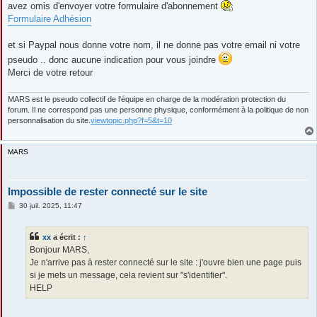
avez omis d'envoyer votre formulaire d'abonnement
Formulaire Adhésion
et si Paypal nous donne votre nom, il ne donne pas votre email ni votre
pseudo .. donc aucune indication pour vous joindre
Merci de votre retour
MARS est le pseudo collectif de l'équipe en charge de la modération protection du
forum. Il ne correspond pas une personne physique, conformément à la politique de non
personnalisation du site.
viewtopic.php?f=5&t=10
MARS
Impossible de rester connecté sur le site
M
30 juil. 2025, 11:47
e
s
s
xx
a écrit :
↑
a
g
Bonjour MARS,
e
Je n'arrive pas à rester connecté sur le site : j'ouvre bien une page puis
si je mets un message, cela revient sur "s'identifier".
HELP