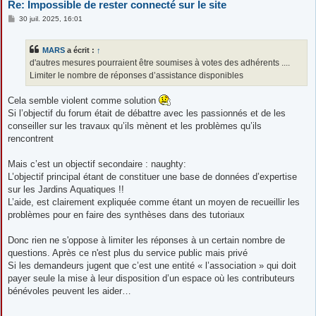
Re: Impossible de rester connecté sur le site
M
30 juil. 2025, 16:01
e
s
s
MARS
a écrit :
↑
a
g
d'autres mesures pourraient être soumises à votes des adhérents ....
e
Limiter le nombre de réponses d’assistance disponibles
Cela semble violent comme solution
Si l’objectif du forum était de débattre avec les passionnés et de les
conseiller sur les travaux qu’ils mènent et les problèmes qu’ils
rencontrent
Mais c’est un objectif secondaire : naughty:
L’objectif principal étant de constituer une base de données d’expertise
sur les Jardins Aquatiques !!
L’aide, est clairement expliquée comme étant un moyen de recueillir les
problèmes pour en faire des synthèses dans des tutoriaux
Donc rien ne s'oppose à limiter les réponses à un certain nombre de
questions. Après ce n'est plus du service public mais privé
Si les demandeurs jugent que c’est une entité « l’association » qui doit
payer seule la mise à leur disposition d’un espace où les contributeurs
bénévoles peuvent les aider…