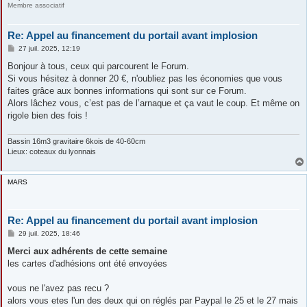
Membre associatif
Re: Appel au financement du portail avant implosion
M
27 juil. 2025, 12:19
e
s
Bonjour à tous, ceux qui parcourent le Forum.
s
Si vous hésitez à donner 20 €, n'oubliez pas les économies que vous
a
g
faites grâce aux bonnes informations qui sont sur ce Forum.
e
Alors lâchez vous, c’est pas de l’arnaque et ça vaut le coup. Et même on
rigole bien des fois !
Bassin 16m3 gravitaire 6kois de 40-60cm
Lieux: coteaux du lyonnais
MARS
Re: Appel au financement du portail avant implosion
M
29 juil. 2025, 18:46
e
s
Merci aux adhérents de cette semaine
s
les cartes d'adhésions ont été envoyées
a
g
e
vous ne l'avez pas recu ?
alors vous etes l'un des deux qui on réglés par Paypal le 25 et le 27 mais