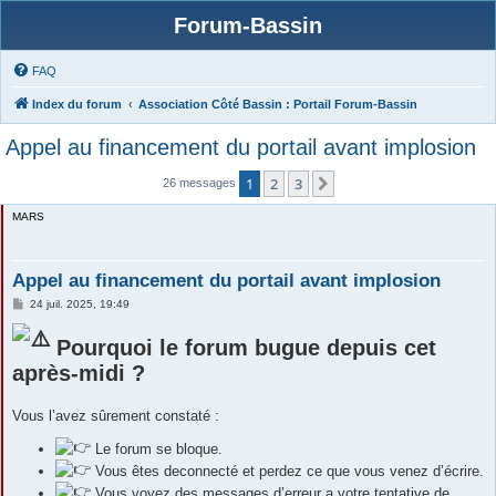
Forum-Bassin
FAQ
Index du forum
Association Côté Bassin : Portail Forum-Bassin
Appel au financement du portail avant implosion
1
2
3
Suivante
26 messages
MARS
Appel au financement du portail avant implosion
M
24 juil. 2025, 19:49
e
s
Pourquoi le forum bugue depuis cet
s
a
après-midi ?
g
e
Vous l’avez sûrement constaté :
Le forum se bloque.
Vous êtes deconnecté et perdez ce que vous venez d’écrire.
Vous voyez des messages d’erreur a votre tentative de