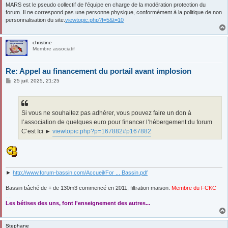
MARS est le pseudo collectif de l'équipe en charge de la modération protection du
forum. Il ne correspond pas une personne physique, conformément à la politique de non
personnalisation du site.
viewtopic.php?f=5&t=10
christine
Membre associatif
Re: Appel au financement du portail avant implosion
M
25 juil. 2025, 21:25
e
s
s
a
g
Si vous ne souhaitez pas adhérer, vous pouvez faire un don à
e
l’association de quelques euro pour financer l’hébergement du forum
C’est Ici ►
viewtopic.php?p=167882#p167882
►
http://www.forum-bassin.com/Accueil/For ... Bassin.pdf
Bassin bâché de + de 130m3 commencé en 2011, filtration maison.
Membre du FCKC
....
Les bétises des uns, font l'enseignement des autres...
Stephane