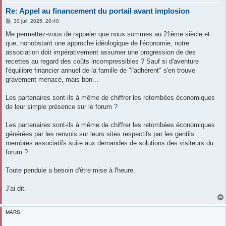
Re: Appel au financement du portail avant implosion
M
30 juil. 2025, 20:40
e
s
Me permettez-vous de rappeler que nous sommes au 21ème siècle et
s
que, nonobstant une approche idéologique de l'économie, notre
a
g
association doit impérativement assumer une progression de des
e
recettes au regard des coûts incompressibles ? Sauf si d'aventure
l'équilibre financier annuel de la famille de "l'adhérent" s'en trouve
gravement menacé, mais bon...
Les partenaires sont-ils à même de chiffrer les retombées économiques
de leur simple présence sur le forum ?
Les partenaires sont-ils à même de chiffrer les retombées économiques
générées par les renvois sur leurs sites respectifs par les gentils
membres associatifs suite aux demandes de solutions des visiteurs du
forum ?
Toute pendule a besoin d'être mise à l'heure.
J'ai dit.
MARS