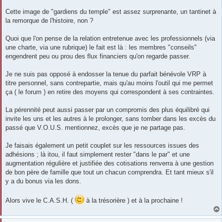
a
g
Cette image de "gardiens du temple" est assez surprenante, un tantinet à
e
la remorque de l'histoire, non ?
Quoi que l'on pense de la relation entretenue avec les professionnels (via
une charte, via une rubrique) le fait est là : les membres "conseils"
engendrent peu ou prou des flux financiers qu'on regarde passer.
Je ne suis pas opposé à endosser la tenue du parfait bénévole VRP à
titre personnel, sans contrepartie, mais qu'au moins l'outil qui me permet
ça ( le forum ) en retire des moyens qui correspondent à ses contraintes.
La pérennité peut aussi passer par un compromis des plus équilibré qui
invite les uns et les autres à le prolonger, sans tomber dans les excès du
passé que V.O.U.S. mentionnez, excès que je ne partage pas.
Je faisais également un petit couplet sur les ressources issues des
adhésions ; là itou, il faut simplement rester "dans le par" et une
augmentation régulière et justifiée des cotisations renverra à une gestion
de bon père de famille que tout un chacun comprendra. Et tant mieux s'il
y a du bonus via les dons.
Alors vive le C.A.S.H. (
à la trésorière ) et à la prochaine !