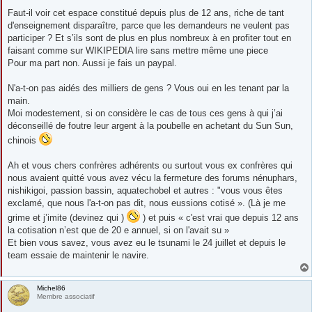
Faut-il voir cet espace constitué depuis plus de 12 ans, riche de tant
d'enseignement disparaître, parce que les demandeurs ne veulent pas
participer ? Et s’ils sont de plus en plus nombreux à en profiter tout en
faisant comme sur WIKIPEDIA lire sans mettre même une piece
Pour ma part non. Aussi je fais un paypal.
N'a-t-on pas aidés des milliers de gens ? Vous oui en les tenant par la
main.
Moi modestement, si on considère le cas de tous ces gens à qui j’ai
déconseillé de foutre leur argent à la poubelle en achetant du Sun Sun,
chinois
Ah et vous chers confrères adhérents ou surtout vous ex confrères qui
nous avaient quitté vous avez vécu la fermeture des forums nénuphars,
nishikigoi, passion bassin, aquatechobel et autres : "vous vous êtes
exclamé, que nous l'a-t-on pas dit, nous eussions cotisé ». (Là je me
grime et j’imite (devinez qui )
) et puis « c'est vrai que depuis 12 ans
la cotisation n’est que de 20 e annuel, si on l'avait su »
Et bien vous savez, vous avez eu le tsunami le 24 juillet et depuis le
team essaie de maintenir le navire.
Michel86
Membre associatif