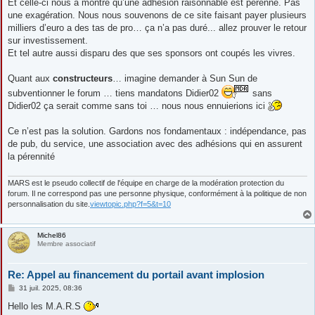
Et celle-ci nous a montré qu’une adhésion raisonnable est pérenne. Pas
une exagération. Nous nous souvenons de ce site faisant payer plusieurs
milliers d’euro a des tas de pro… ça n’a pas duré... allez prouver le retour
sur investissement.
Et tel autre aussi disparu des que ses sponsors ont coupés les vivres.
Quant aux
constructeurs
… imagine demander à Sun Sun de
subventionner le forum … tiens mandatons Didier02
sans
Didier02 ça serait comme sans toi … nous nous ennuierions ici
Ce n’est pas la solution. Gardons nos fondamentaux : indépendance, pas
de pub, du service, une association avec des adhésions qui en assurent
la pérennité
MARS est le pseudo collectif de l'équipe en charge de la modération protection du
forum. Il ne correspond pas une personne physique, conformément à la politique de non
personnalisation du site.
viewtopic.php?f=5&t=10
Michel86
Membre associatif
Re: Appel au financement du portail avant implosion
M
31 juil. 2025, 08:36
e
s
Hello les M.A.R.S
s