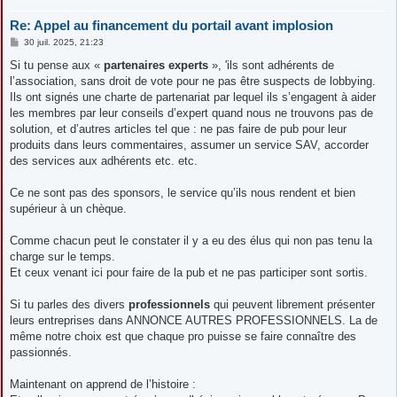
Re: Appel au financement du portail avant implosion
M
30 juil. 2025, 21:23
e
s
Si tu pense aux «
partenaires experts
», 'ils sont adhérents de
s
l’association, sans droit de vote pour ne pas être suspects de lobbying.
a
g
Ils ont signés une charte de partenariat par lequel ils s’engagent à aider
e
les membres par leur conseils d’expert quand nous ne trouvons pas de
solution, et d’autres articles tel que : ne pas faire de pub pour leur
produits dans leurs commentaires, assumer un service SAV, accorder
des services aux adhérents etc. etc.
Ce ne sont pas des sponsors, le service qu’ils nous rendent et bien
supérieur à un chèque.
Comme chacun peut le constater il y a eu des élus qui non pas tenu la
charge sur le temps.
Et ceux venant ici pour faire de la pub et ne pas participer sont sortis.
Si tu parles des divers
professionnels
qui peuvent librement présenter
leurs entreprises dans ANNONCE AUTRES PROFESSIONNELS. La de
même notre choix est que chaque pro puisse se faire connaître des
passionnés.
Maintenant on apprend de l’histoire :