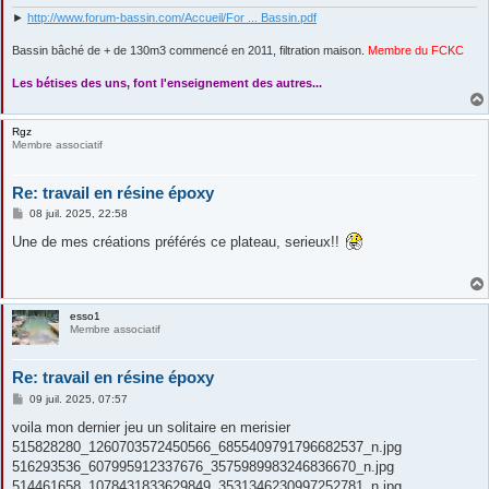
e
►
http://www.forum-bassin.com/Accueil/For ... Bassin.pdf
Bassin bâché de + de 130m3 commencé en 2011, filtration maison.
Membre du FCKC
....
Les bétises des uns, font l'enseignement des autres...
Rgz
Membre associatif
Re: travail en résine époxy
M
08 juil. 2025, 22:58
e
s
Une de mes créations préférés ce plateau, serieux!!
s
a
g
e
esso1
Membre associatif
Re: travail en résine époxy
M
09 juil. 2025, 07:57
e
s
voila mon dernier jeu un solitaire en merisier
s
515828280_1260703572450566_6855409791796682537_n.jpg
a
g
516293536_607995912337676_3575989983246836670_n.jpg
e
514461658_1078431833629849_3531346230997252781_n.jpg