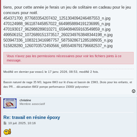
a
g
tiens, pour cette année je ferais un jeu de solitaire en cadeau pour le jeu
e
concours pour noël.
454371700_877683354207432_1251304094246487553_n.jpg
470124988_961187445857022_6649858894191236995_n.jpg
470193017_962988289010271_6594084659163549859_n.jpg
499506152_1072689151373517_2602349763848344198_n.jpg
503947336_1083213416987757_5875928671285188935_n.jpg
515828280_1260703572450566_6855409791796682537_n.jpg
Vous n’avez pas les permissions nécessaires pour voir les fichiers joints à ce
message.
Modifié en dernier par
esso1
le 17 janv. 2026, 08:53, modifié 2 fois.
Bassin naturel de nage 35 M3, lagune 6M3 sur lit d'eau et bassin de 15M3, 2kois pour les enfants, et
-
des PR... décantation 6M3/ pompe performance 15000/ polyvortex
christine
Membre associatif
Re: travail en résine époxy
M
10 juil. 2025, 10:16
e
s
s