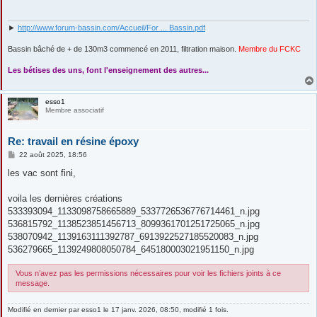
a
g
e
►
http://www.forum-bassin.com/Accueil/For ... Bassin.pdf
Bassin bâché de + de 130m3 commencé en 2011, filtration maison.
Membre du FCKC
....
Les bétises des uns, font l'enseignement des autres...
esso1
Membre associatif
Re: travail en résine époxy
M
22 août 2025, 18:56
e
s
les vac sont fini,
s
a
g
voila les dernières créations
e
533393094_1133098758665889_5337726536776714461_n.jpg
536815792_1138523851456713_8099361701251725065_n.jpg
538070942_1139163111392787_6913922527185520083_n.jpg
536279665_1139249808050784_645180003021951150_n.jpg
Vous n’avez pas les permissions nécessaires pour voir les fichiers joints à ce
message.
Modifié en dernier par
esso1
le 17 janv. 2026, 08:50, modifié 1 fois.