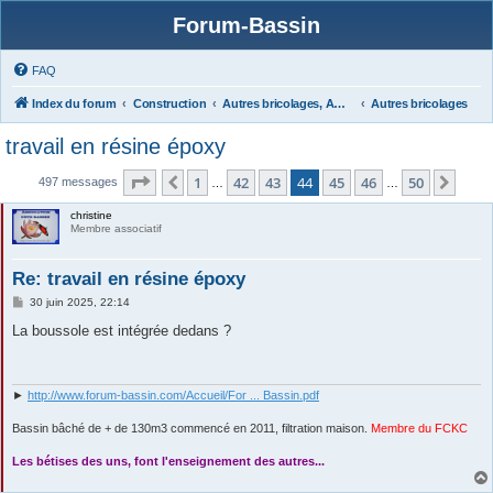
Forum-Bassin
FAQ
Index du forum
Construction
Autres bricolages, Aménagements Jardins
Autres bricolages
travail en résine époxy
Page
44
sur
50
1
42
43
44
45
46
50
Précédente
Suiv
497 messages
…
…
christine
Membre associatif
Re: travail en résine époxy
M
30 juin 2025, 22:14
e
s
La boussole est intégrée dedans ?
s
a
g
e
►
http://www.forum-bassin.com/Accueil/For ... Bassin.pdf
Bassin bâché de + de 130m3 commencé en 2011, filtration maison.
Membre du FCKC
....
Les bétises des uns, font l'enseignement des autres...