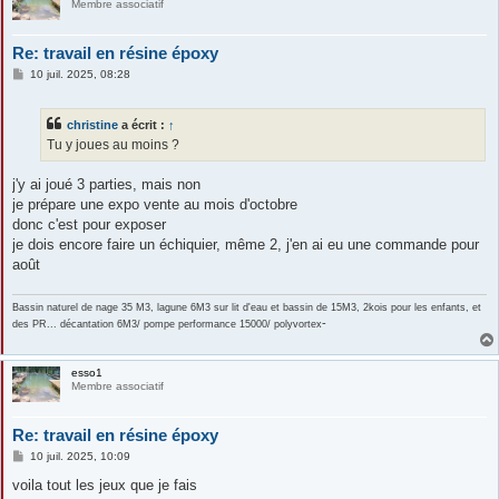
Membre associatif
Re: travail en résine époxy
M
10 juil. 2025, 08:28
e
s
s
christine
a écrit :
↑
a
g
Tu y joues au moins ?
e
j'y ai joué 3 parties, mais non
je prépare une expo vente au mois d'octobre
donc c'est pour exposer
je dois encore faire un échiquier, même 2, j'en ai eu une commande pour
août
Bassin naturel de nage 35 M3, lagune 6M3 sur lit d'eau et bassin de 15M3, 2kois pour les enfants, et
-
des PR... décantation 6M3/ pompe performance 15000/ polyvortex
esso1
Membre associatif
Re: travail en résine époxy
M
10 juil. 2025, 10:09
e
s
voila tout les jeux que je fais
s