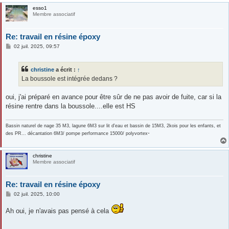
esso1
Membre associatif
Re: travail en résine époxy
M
02 juil. 2025, 09:57
e
s
s
christine
a écrit :
↑
a
g
La boussole est intégrée dedans ?
e
oui, j'ai préparé en avance pour être sûr de ne pas avoir de fuite, car si la
résine rentre dans la boussole....elle est HS
Bassin naturel de nage 35 M3, lagune 6M3 sur lit d'eau et bassin de 15M3, 2kois pour les enfants, et
-
des PR... décantation 6M3/ pompe performance 15000/ polyvortex
christine
Membre associatif
Re: travail en résine époxy
M
02 juil. 2025, 10:00
e
s
Ah oui, je n'avais pas pensé à cela
s
a
g