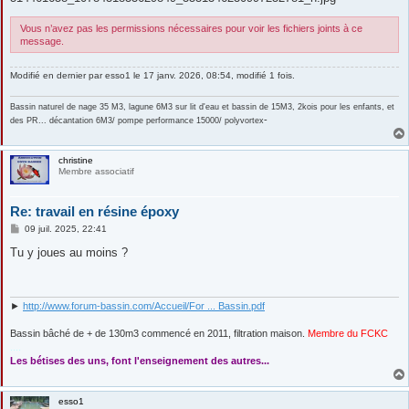
Vous n’avez pas les permissions nécessaires pour voir les fichiers joints à ce
message.
Modifié en dernier par
esso1
le 17 janv. 2026, 08:54, modifié 1 fois.
Bassin naturel de nage 35 M3, lagune 6M3 sur lit d'eau et bassin de 15M3, 2kois pour les enfants, et
-
des PR... décantation 6M3/ pompe performance 15000/ polyvortex
christine
Membre associatif
Re: travail en résine époxy
M
09 juil. 2025, 22:41
e
s
Tu y joues au moins ?
s
a
g
e
►
http://www.forum-bassin.com/Accueil/For ... Bassin.pdf
Bassin bâché de + de 130m3 commencé en 2011, filtration maison.
Membre du FCKC
....
Les bétises des uns, font l'enseignement des autres...
esso1