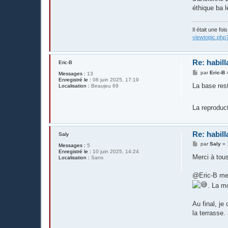
éthique ba l
Il était une fo
viewtopic.php
Re: habill
Eric-B
M
par
Eric-B
Messages :
13
e
Enregistré le :
08 juin 2025, 17:19
s
La base rest
Localisation :
Beaujeu 69
s
a
g
La reproduc
e
Re: habill
Saly
M
par
Saly
»
Messages :
5
e
Enregistré le :
10 juin 2025, 14:24
s
Merci à tous
Localisation :
Sans
s
a
g
@Eric-B merc
e
. La m
Au final, je
la terrasse