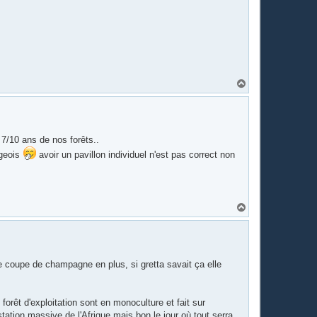
H
a
u
t
 7/10 ans de nos forêts..
rgeois
avoir un pavillon individuel n'est pas correct non
H
a
u
t
une coupe de champagne en plus, si gretta savait ça elle
orêt d'exploitation sont en monoculture et fait sur
ation massive de l'Afrique mais bon le jour où tout serra