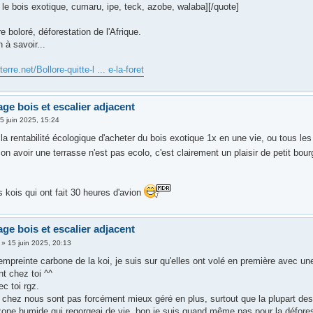
le bois exotique, cumaru, ipe, teck, azobe, walaba][/quote]
ère boloré, déforestation de l'Afrique.
 à savoir...
terre.net/Bollore-quitte-l ... e-la-foret
age bois et escalier adjacent
5 juin 2025, 15:24
la rentabilité écologique d'acheter du bois exotique 1x en une vie, ou tous les
on avoir une terrasse n'est pas ecolo, c'est clairement un plaisir de petit bou
 kois qui ont fait 30 heures d'avion
age bois et escalier adjacent
»
15 juin 2025, 20:13
l'empreinte carbone de la koi, je suis sur qu'elles ont volé en première avec 
nt chez toi ^^
c toi rgz.
 chez nous sont pas forcément mieux géré en plus, surtout que la plupart des f
zone humide qui regorgeai de vie, bon je suis quand même pas pour la déforest