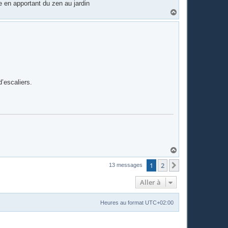
e en apportant du zen au jardin
H
a
u
t
’escaliers.
H
a
u
1
2
Suivante
13 messages
t
Aller à
Heures au format
UTC+02:00