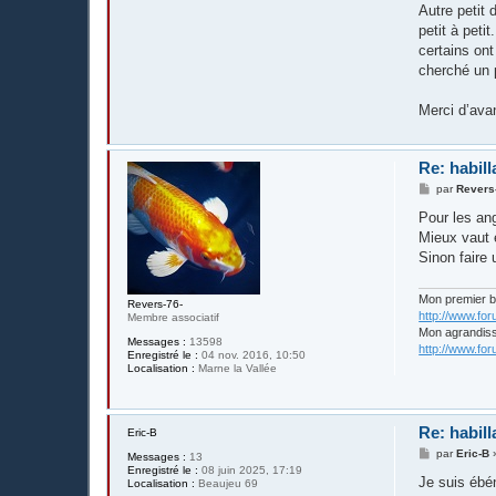
Autre petit 
petit à peti
certains ont
cherché un p
Merci d’ava
Re: habill
M
par
Revers
e
s
Pour les ang
s
Mieux vaut é
a
g
Sinon faire 
e
Mon premier 
Revers-76-
http://www.fo
Membre associatif
Mon agrandis
Messages :
13598
http://www.fo
Enregistré le :
04 nov. 2016, 10:50
Localisation :
Marne la Vallée
Re: habill
Eric-B
M
par
Eric-B
Messages :
13
e
Enregistré le :
08 juin 2025, 17:19
s
Je suis ébén
Localisation :
Beaujeu 69
s