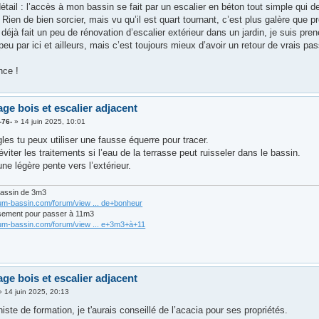
détail : l’accès à mon bassin se fait par un escalier en béton tout simple qui
t. Rien de bien sorcier, mais vu qu’il est quart tournant, c’est plus galère que
 déjà fait un peu de rénovation d’escalier extérieur dans un jardin, je suis pr
eu par ici et ailleurs, mais c’est toujours mieux d’avoir un retour de vrais pa
nce !
age bois et escalier adjacent
-76-
»
14 juin 2025, 10:01
les tu peux utiliser une fausse équerre pour tracer.
viter les traitements si l’eau de la terrasse peut ruisseler dans le bassin.
une légère pente vers l’extérieur.
bassin de 3m3
rum-bassin.com/forum/view ... de+bonheur
sement pour passer à 11m3
rum-bassin.com/forum/view ... e+3m3+à+11
age bois et escalier adjacent
»
14 juin 2025, 20:13
iste de formation, je t'aurais conseillé de l’acacia pour ses propriétés.