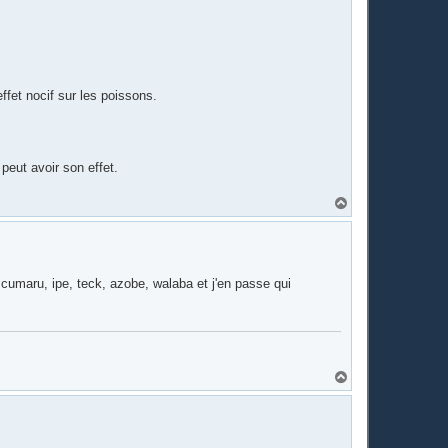
ffet nocif sur les poissons.
eut avoir son effet.
H
a
u
t
cumaru, ipe, teck, azobe, walaba et j'en passe qui
H
a
u
t