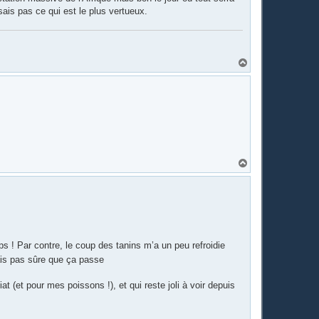
sais pas ce qui est le plus vertueux.
H
a
u
t
H
a
u
t
mps ! Par contre, le coup des tanins m’a un peu refroidie
ais pas sûre que ça passe
t (et pour mes poissons !), et qui reste joli à voir depuis