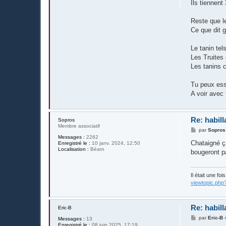
Ils tiennent
a
g
e
Reste que l
Ce que dit g
Le tanin tel
Les Truites 
Les tanins 
Tu peux ess
A voir avec
Re: habill
Sopros
Membre associatif
M
par
Sopros
e
Messages :
2262
s
Chataigné ç
Enregistré le :
10 janv. 2024, 12:50
s
Localisation :
Béarn
bougeront pa
a
g
e
Il était une fo
viewtopic.php
Re: habill
Eric-B
M
par
Eric-B
Messages :
13
e
Enregistré le :
08 juin 2025, 17:19