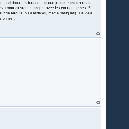
 descend depuis la terrasse, et que je commence à refaire
 prévu pour ajuster les angles avec les contremarches. Si
eneur de retours (ou d’astuces, même basiques). J’ai déja
ssionnés .
H
a
u
t
H
a
u
t