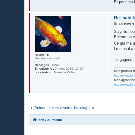
Et pour les
Re: habill
M
par
Revers
e
s
Saly, tu no
s
Encore un ve
a
g
Ce qui me 
e
Le mec il a 
Revers-76-
Membre associatif
Tu gagnes ta
Messages :
13598
Enregistré le :
04 nov. 2016, 10:50
Mon premier 
Localisation :
Marne la Vallée
http://www.fo
Mon agrandis
http://www.fo
Retourner vers « Autres bricolages »
Index du forum