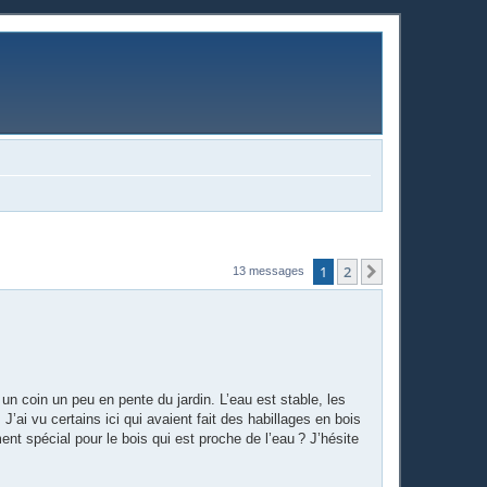
1
2
Suivante
13 messages
s un coin un peu en pente du jardin. L’eau est stable, les
J’ai vu certains ici qui avaient fait des habillages en bois
ent spécial pour le bois qui est proche de l’eau ? J’hésite