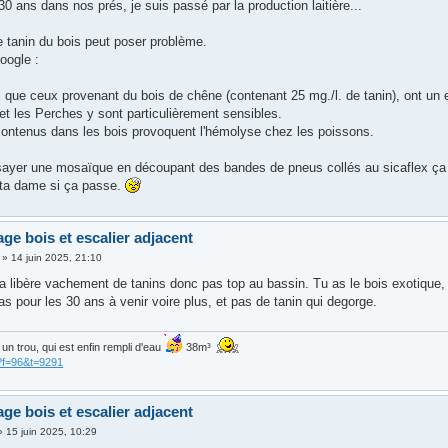
 30 ans dans nos prés, je suis passé par la production laitière...
e tanin du bois peut poser problème.
oogle :
s que ceux provenant du bois de chêne (contenant 25 mg./l. de tanin), ont un e
et les Perches y sont particulièrement sensibles.
contenus dans les bois provoquent l'hémolyse chez les poissons.
ayer une mosaïque en découpant des bandes de pneus collés au sicaflex ça p
 ta dame si ça passe.
age bois et escalier adjacent
»
14 juin 2025, 21:10
a libère vachement de tanins donc pas top au bassin. Tu as le bois exotique, 
s pour les 30 ans à venir voire plus, et pas de tanin qui degorge.
is un trou, qui est enfin rempli d'eau
38m³
?f=96&t=9291
age bois et escalier adjacent
»
15 juin 2025, 10:29