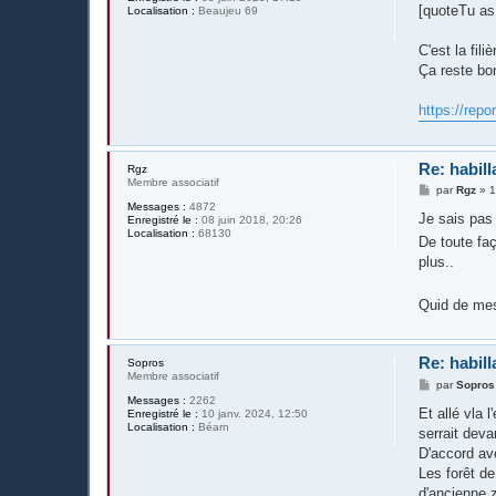
s
[quoteTu as 
Localisation :
Beaujeu 69
s
a
g
C'est la fili
e
Ça reste bon
https://repor
Re: habill
Rgz
Membre associatif
M
par
Rgz
»
1
e
Messages :
4872
s
Je sais pas 
Enregistré le :
08 juin 2018, 20:26
s
Localisation :
68130
De toute faç
a
g
plus..
e
Quid de mes
Re: habill
Sopros
Membre associatif
M
par
Sopros
e
Messages :
2262
s
Et allé vla 
Enregistré le :
10 janv. 2024, 12:50
s
Localisation :
Béarn
serrait deva
a
g
D'accord ave
e
Les forêt de
d'ancienne 