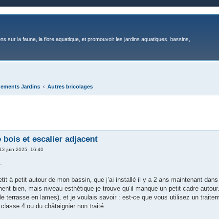
ons sur la faune, la flore aquatique, et promouvoir les jardins aquatiques, bassins,
gements Jardins
Autres bricolages
 bois et escalier adjacent
13 juin 2025, 16:40
,
etit à petit autour de mon bassin, que j’ai installé il y a 2 ans maintenant dan
nent bien, mais niveau esthétique je trouve qu’il manque un petit cadre autour. 
 terrasse en lames), et je voulais savoir : est-ce que vous utilisez un traitem
 classe 4 ou du châtaignier non traité.