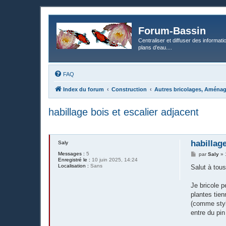
Forum-Bassin
Centraliser et diffuser des informati
plans d’eau....
FAQ
Index du forum
Construction
Autres bricolages, Aména
habillage bois et escalier adjacent
habillage
Saly
Messages :
5
M
par
Saly
»
Enregistré le :
10 juin 2025, 14:24
e
Localisation :
Sans
s
Salut à tous
s
a
g
Je bricole p
e
plantes tien
(comme style
entre du pin