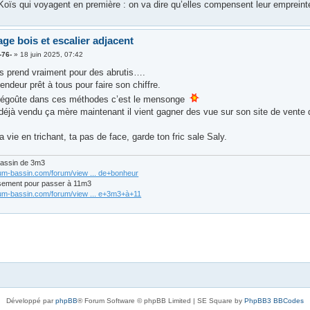
 Koïs qui voyagent en première : on va dire qu’elles compensent leur empreint
age bois et escalier adjacent
-76-
»
18 juin 2025, 07:42
us prend vraiment pour des abrutis….
ndeur prêt à tous pour faire son chiffre.
dégoûte dans ces méthodes c’est le mensonge
déjà vendu ça mère maintenant il vient gagner des vue sur son site de vente d
 vie en trichant, ta pas de face, garde ton fric sale Saly.
bassin de 3m3
rum-bassin.com/forum/view ... de+bonheur
sement pour passer à 11m3
rum-bassin.com/forum/view ... e+3m3+à+11
Développé par
phpBB
® Forum Software © phpBB Limited | SE Square by
PhpBB3 BBCodes