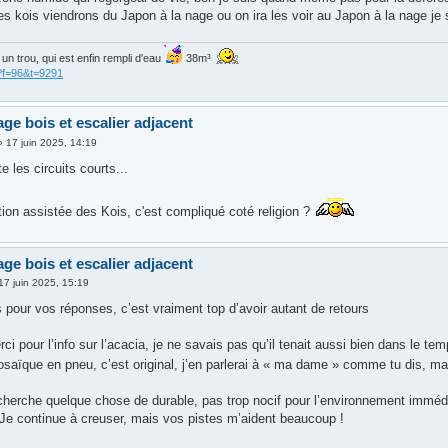
es kois viendrons du Japon à la nage ou on ira les voir au Japon à la nage je 
is un trou, qui est enfin rempli d'eau
38m³
?f=96&t=9291
age bois et escalier adjacent
»
17 juin 2025, 14:19
e les circuits courts...
tion assistée des Kois, c'est compliqué coté religion ?
age bois et escalier adjacent
17 juin 2025, 15:19
 pour vos réponses, c’est vraiment top d’avoir autant de retours
i pour l’info sur l’acacia, je ne savais pas qu’il tenait aussi bien dans le te
osaïque en pneu, c’est original, j’en parlerai à « ma dame » comme tu dis, m
 cherche quelque chose de durable, pas trop nocif pour l’environnement immédia
. Je continue à creuser, mais vos pistes m’aident beaucoup !