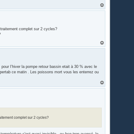
H
a
u
t
le traitement complet sur 2 cycles?
?
H
a
u
t
pour l’hiver la pompe retour bassin etait à 30 % avec le
 supertab ce matin . Les poissons mort vous les enterrez ou
H
a
u
t
 traitement complet sur 2 cycles?
e température c'est quasi invisible...ou bcp trop avancé, le