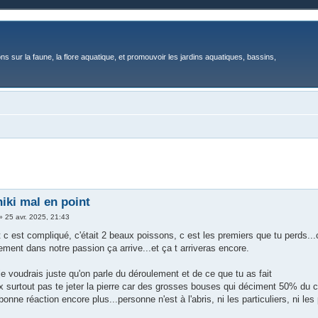
ons sur la faune, la flore aquatique, et promouvoir les jardins aquatiques, bassins,
iki mal en point
»
25 avr. 2025, 21:43
 c est compliqué, c'était 2 beaux poissons, c est les premiers que tu perds..
ment dans notre passion ça arrive...et ça t arriveras encore.
e voudrais juste qu'on parle du déroulement et de ce que tu as fait
ux surtout pas te jeter la pierre car des grosses bouses qui déciment 50% du 
bonne réaction encore plus...personne n'est à l'abris, ni les particuliers, ni l