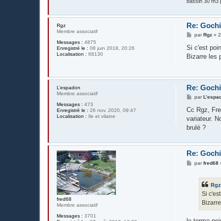
bassin 30 m3 p
Re: Gochi
Rgz
Membre associatif
M
par
Rgz
»
2
e
Messages :
4875
s
Si c'est poi
Enregistré le :
08 juin 2018, 20:26
s
Localisation :
68130
Bizarre les 
a
g
e
Re: Gochi
L’espadon
Membre associatif
M
par
L’espa
e
Messages :
473
s
Cc Rgz, Fred
Enregistré le :
26 nov. 2020, 09:47
s
Localisation :
Ile et vilaine
variateur. N
a
g
brulé ?
e
Re: Gochi
M
par
fred68
e
s
s
Rg
a
g
Si c'es
e
fred68
Bizarre
Membre associatif
Messages :
3701
le terme poi