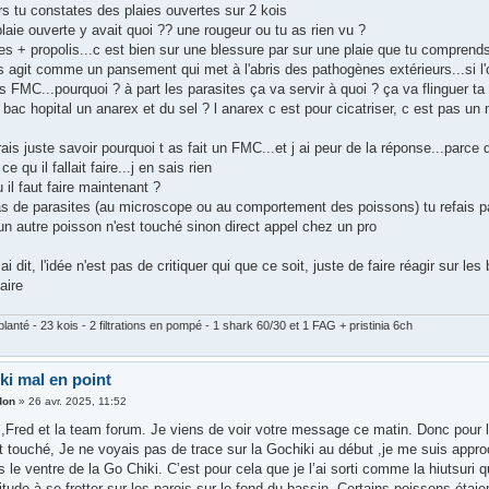
urs tu constates des plaies ouvertes sur 2 kois
plaie ouverte y avait quoi ?? une rougeur ou tu as rien vu ?
es + propolis...c est bien sur une blessure par sur une plaie que tu comprend
is agit comme un pansement qui met à l'abris des pathogènes extérieurs...si l'o
es FMC...pourquoi ? à part les parasites ça va servir à quoi ? ça va flinguer ta 
n bac hopital un anarex et du sel ? l anarex c est pour cicatriser, c est pas u
ais juste savoir pourquoi t as fait un FMC...et j ai peur de la réponse...parce 
ce qu il fallait faire...j en sais rien
 il faut faire maintenant ?
pas de parasites (au microscope ou au comportement des poissons) tu refais
un autre poisson n'est touché sinon direct appel chez un pro
i dit, l'idée n'est pas de critiquer qui que ce soit, juste de faire réagir sur 
aire
lanté - 23 kois - 2 filtrations en pompé - 1 shark 60/30 et 1 FAG + pristinia 6ch
ki mal en point
don
»
26 avr. 2025, 11:52
,Fred et la team forum. Je viens de voir votre message ce matin. Donc pour 
t touché, Je ne voyais pas de trace sur la Gochiki au début ,je me suis approc
 le ventre de la Go Chiki. C’est pour cela que je l’ai sorti comme la hiutsuri 
itude à se frotter sur les parois sur le fond du bassin. Certains poissons étai