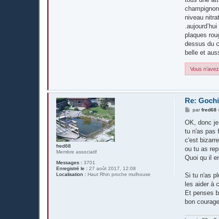
champignons,
niveau nitra
.aujourd’hui
plaques roug
dessus du co
belle et auss
Vous n’avez 
Re: Gochi
M
par
fred68
e
s
OK, donc je
s
tu n'as pas f
a
g
c'est bizarr
e
fred68
ou tu as repr
Membre associatif
Quoi qu il e
Messages :
3701
Enregistré le :
27 août 2017, 12:08
Localisation :
Haut Rhin proche mulhouse
Si tu n'as p
les aider à c
Et penses b
bon courage 