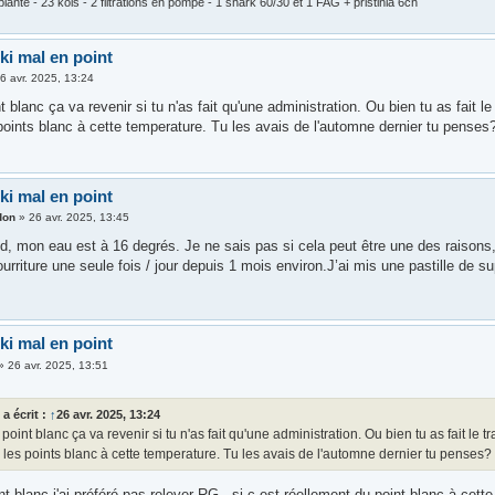
lanté - 23 kois - 2 filtrations en pompé - 1 shark 60/30 et 1 FAG + pristinia 6ch
ki mal en point
6 avr. 2025, 13:24
nt blanc ça va revenir si tu n'as fait qu'une administration. Ou bien tu as fait 
points blanc à cette temperature. Tu les avais de l'automne dernier tu penses
ki mal en point
don
»
26 avr. 2025, 13:45
, mon eau est à 16 degrés. Je ne sais pas si cela peut être une des raisons, 
ourriture une seule fois / jour depuis 1 mois environ.J’ai mis une pastille de
ki mal en point
»
26 avr. 2025, 13:51
z
a écrit :
↑
26 avr. 2025, 13:24
t point blanc ça va revenir si tu n'as fait qu'une administration. Ou bien tu as fait le
 les points blanc à cette temperature. Tu les avais de l'automne dernier tu penses?
nt blanc j'ai préféré pas relever RG...si c est réellement du point blanc à cett