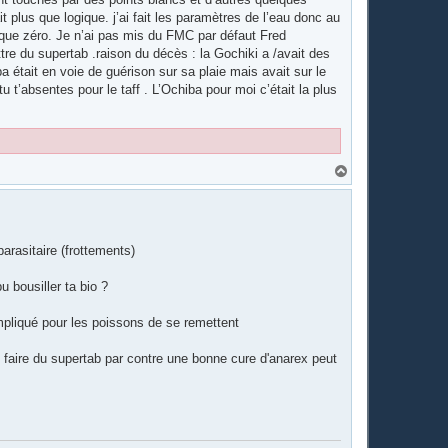
 plus que logique. j’ai fait les paramètres de l’eau donc au
niaque zéro. Je n’ai pas mis du FMC par défaut Fred
ettre du supertab .raison du décès : la Gochiki a /avait des
a était en voie de guérison sur sa plaie mais avait sur le
t’absentes pour le taff . L’Ochiba pour moi c’était la plus
H
a
u
t
arasitaire (frottements)
pu bousiller ta bio ?
compliqué pour les poissons de se remettent
e faire du supertab par contre une bonne cure d'anarex peut