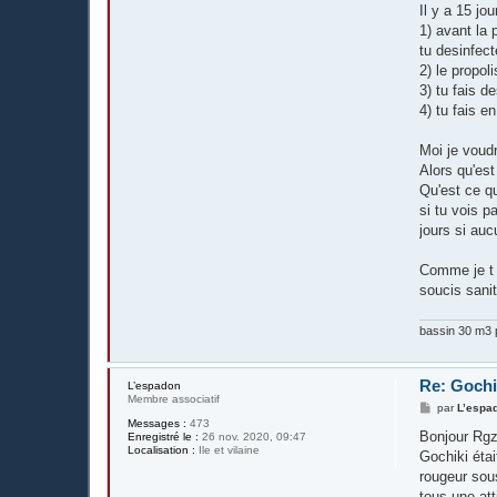
Il y a 15 jo
1) avant la 
tu desinfect
2) le propol
3) tu fais d
4) tu fais e
Moi je voudr
Alors qu'est 
Qu'est ce qu
si tu vois 
jours si auc
Comme je t a
soucis sanit
bassin 30 m3 p
Re: Gochi
L’espadon
Membre associatif
M
par
L’espa
e
Messages :
473
s
Bonjour Rgz
Enregistré le :
26 nov. 2020, 09:47
s
Localisation :
Ile et vilaine
Gochiki étai
a
g
rougeur sous
e
tous une att