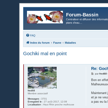
Forum-Bassin
Centraliser et diffuser des informati
plans d’eau....
FAQ
Index du forum
Faune
Maladies
Gochiki mal en point
Re: Goch
M
par
fred68
e
s
Bon en effet
s
Malheureuse
a
g
fred68
e
Maintenant j
Membre associatif
et je ne ve
Messages :
3701
a pas eu la 
Enregistré le :
27 août 2017, 12:08
Localisation :
Haut Rhin proche mulhouse