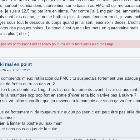
 surtout l’ochiba donc intervention sur le bassin au FMC-50 qui me paraissait
te, je suis à 12,5 mg par litre en nitrite. Par contre j’ai 1 mg par litre, ammo
 ils sont plus calme, ils ne se frottent plus. Je vais t’écouter Fred , je vais m
es sous tout le dessous du corps quand je l’ai sorti jeudi soir / décès. L’ochib
rps des plaques noires. Le souci c’est que tu les mets en quarantaine mais tu 
i la plus ( cher ) .
pas les permissions nécessaires pour voir les fichiers joints à ce message.
ki mal en point
»
26 avr. 2025, 12:24
 comprends mieux l'utilisation du FMC : tu suspectais fortement une attaque p
ait de frottis ou tu as rien vu ?
e ton taux de nitrite à 1mg...t as fait des traitements avant l'hiver qui auraient 
is la nourriture bcp trop fort en sortie d'hiver et ta bio n'arrive pas à suivre ?
n soi va falloir surveiller que ça revienne à la normale car sinon ça va être 
lus de frottement ni de rougeurs sur aucun poisson c est peut être pas utile d
icatriser.
ien à limiter la bouffe au maximum
et tiens nous au jus de la suite