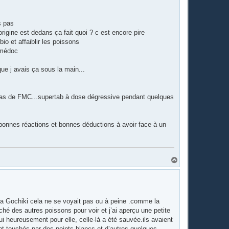
s pas
rigine est dedans ça fait quoi ? c est encore pire
bio et affaiblir les poissons
n médoc
que j avais ça sous la main...
 pas de FMC...supertab à dose dégressive pendant quelques
les bonnes réactions et bonnes déductions à avoir face à un
H
a
u
t
la Gochiki cela ne se voyait pas ou à peine .comme la
hé des autres poissons pour voir et j’ai aperçu une petite
qui heureusement pour elle, celle-là a été sauvée.ils avaient
ent touchés par des points blancs et d’autres quelques