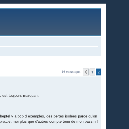
1
2
Précédente
16 messages
.c est toujours marquant
cheptel y a bcp d exemples, des pertes isolées parce qu'on
es pro...et moi plus que d'autres compte tenu de mon bassin !