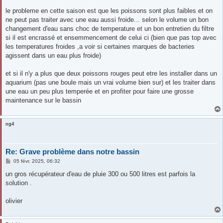
le probleme en cette saison est que les poissons sont plus faibles et on
ne peut pas traiter avec une eau aussi froide... selon le volume un bon
changement d'eau sans choc de temperature et un bon entretien du filtre
si il est encrassé et ensemmencement de celui ci (bien que pas top avec
les temperatures froides ,a voir si certaines marques de bacteries
agissent dans un eau plus froide)
et si il n'y a plus que deux poissons rouges peut etre les installer dans un
aquarium (pas une boule mais un vrai volume bien sur) et les traiter dans
une eau un peu plus temperée et en profiter pour faire une grosse
maintenance sur le bassin
og4
Re: Grave problème dans notre bassin
M
05 févr. 2025, 06:32
e
s
un gros récupérateur d'eau de pluie 300 ou 500 litres est parfois la
s
solution .
a
g
e
olivier