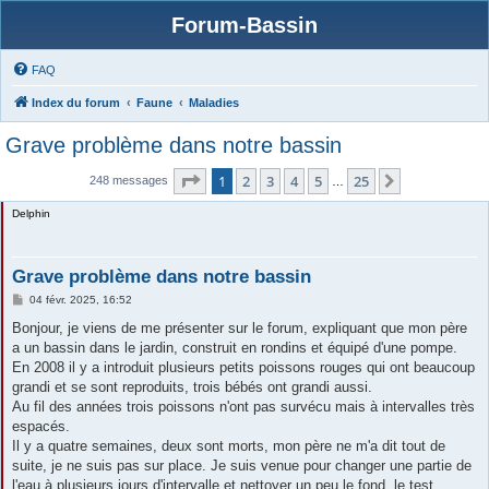
Forum-Bassin
FAQ
Index du forum
Faune
Maladies
Grave problème dans notre bassin
Page
1
sur
25
1
2
3
4
5
25
Suivante
248 messages
…
Delphin
Grave problème dans notre bassin
M
04 févr. 2025, 16:52
e
s
Bonjour, je viens de me présenter sur le forum, expliquant que mon père
s
a un bassin dans le jardin, construit en rondins et équipé d'une pompe.
a
g
En 2008 il y a introduit plusieurs petits poissons rouges qui ont beaucoup
e
grandi et se sont reproduits, trois bébés ont grandi aussi.
Au fil des années trois poissons n'ont pas survécu mais à intervalles très
espacés.
Il y a quatre semaines, deux sont morts, mon père ne m'a dit tout de
suite, je ne suis pas sur place. Je suis venue pour changer une partie de
l'eau à plusieurs jours d'intervalle et nettoyer un peu le fond, le test