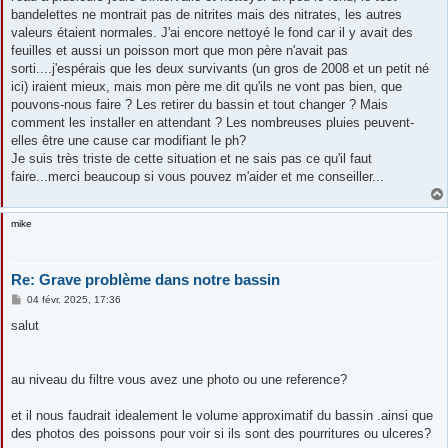
bandelettes ne montrait pas de nitrites mais des nitrates, les autres
valeurs étaient normales. J'ai encore nettoyé le fond car il y avait des
feuilles et aussi un poisson mort que mon père n'avait pas
sorti....j'espérais que les deux survivants (un gros de 2008 et un petit né
ici) iraient mieux, mais mon père me dit qu'ils ne vont pas bien, que
pouvons-nous faire ? Les retirer du bassin et tout changer ? Mais
comment les installer en attendant ? Les nombreuses pluies peuvent-
elles être une cause car modifiant le ph?
Je suis très triste de cette situation et ne sais pas ce qu'il faut
faire...merci beaucoup si vous pouvez m'aider et me conseiller...
mike
Re: Grave problème dans notre bassin
M
04 févr. 2025, 17:36
e
s
salut
s
a
g
e
au niveau du filtre vous avez une photo ou une reference?
et il nous faudrait idealement le volume approximatif du bassin .ainsi que
des photos des poissons pour voir si ils sont des pourritures ou ulceres?