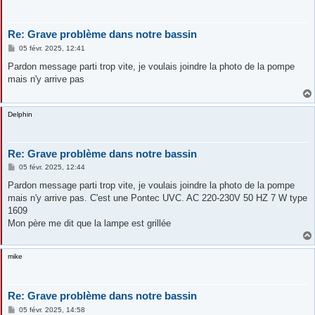
Re: Grave problème dans notre bassin
M
05 févr. 2025, 12:41
e
s
Pardon message parti trop vite, je voulais joindre la photo de la pompe
s
mais n'y arrive pas
a
g
e
Delphin
Re: Grave problème dans notre bassin
M
05 févr. 2025, 12:44
e
s
Pardon message parti trop vite, je voulais joindre la photo de la pompe
s
mais n'y arrive pas. C'est une Pontec UVC. AC 220-230V 50 HZ 7 W type
a
g
1609
e
Mon père me dit que la lampe est grillée
mike
Re: Grave problème dans notre bassin
M
05 févr. 2025, 14:58