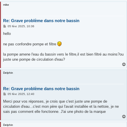
mike
Re: Grave problème dans notre bassin
M
05 févr. 2025, 10:36
e
s
hello
s
a
g
ne pas confondre pompe et filtre
e
la pompe amene l'eau du bassin vers le filtre,il est bien filtré au moins?ou
juste une pompe de circulation d'eau?
Delphin
Re: Grave problème dans notre bassin
M
05 févr. 2025, 12:40
e
s
Merci pour vos réponses, je crois que c'est juste une pompe de
s
circulation d'eau...c'est mon père qui l'avait installée et la nettoie, je ne
a
g
sais pas comment elle fonctionne. J'ai une photo de la marque
e
Delphin