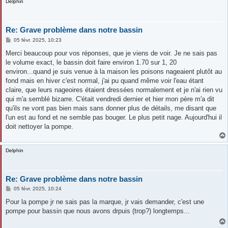
Delphin
Re: Grave problème dans notre bassin
M
05 févr. 2025, 10:23
e
s
Merci beaucoup pour vos réponses, que je viens de voir. Je ne sais pas
s
le volume exact, le bassin doit faire environ 1.70 sur 1, 20
a
g
environ...quand je suis venue à la maison les poisons nageaient plutôt au
e
fond mais en hiver c'est normal, j'ai pu quand même voir l'eau étant
claire, que leurs nageoires étaient dressées normalement et je n'ai rien vu
qui m'a semblé bizarre. C'était vendredi dernier et hier mon père m'a dit
qu'ils ne vont pas bien mais sans donner plus de détails, me disant que
l'un est au fond et ne semble pas bouger. Le plus petit nage. Aujourd'hui il
doit nettoyer la pompe.
Delphin
Re: Grave problème dans notre bassin
M
05 févr. 2025, 10:24
e
s
Pour la pompe jr ne sais pas la marque, jr vais demander, c'est une
s
pompe pour bassin que nous avons drpuis (trop?) longtemps...
a
g
e