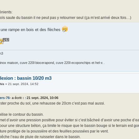
énients:
oïs saute du bassin il ne peut pas y retourner seul (ça m’est arrivé deux fois…)
une rampe en bois et des flèches
m3
 inox maison, cuve 220l biocerapond, cuve 220l ecoponchips et hel-x .
lexion : bassin 10/20 m3
his
»
21 sept. 2024, 14:52
ers-76-
a écrit :
↑
21 sept. 2024, 10:06
ester proche du sol, une rehausse de 20cm c’est pas mal aussi.
ilise le contour du bassin.
et d’avoir une pression positive pour éviter si c’est bâcheé d’avoir une poche d’e
ur une structure béton, ça limite le risque que le bassin bouge si le terrain est go
ure protège de la poussière et des feuilles poussées par le vent.
che l’eau de pluie de ruisseler dans le bassin.