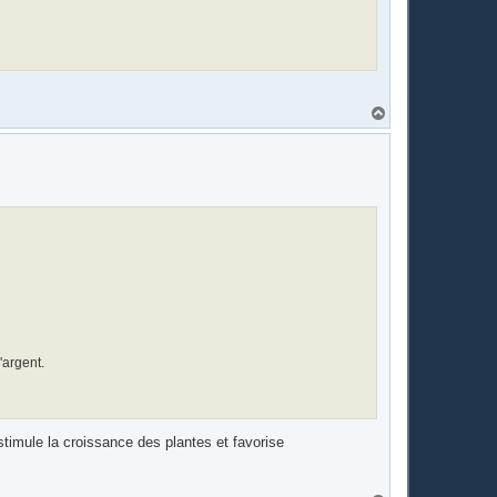
H
a
u
t
'argent.
stimule la croissance des plantes et favorise