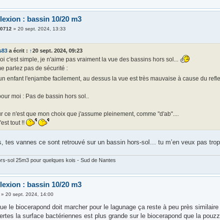
lexion : bassin 10/20 m3
e0712
»
20 sept. 2024, 13:33
s83
a écrit :
↑
20 sept. 2024, 09:23
i c'est simple, je n'aime pas vraiment la vue des bassins hors sol...
e parlez pas de sécurité :
n enfant l'enjambe facilement, au dessus la vue est très mauvaise à cause du reflet 
pour moi : Pas de bassin hors sol..
r ce n'est que mon choix que j'assume pleinement, comme "d'ab"....
'est tout !!
, tes vannes ce sont retrouvé sur un bassin hors-sol… tu m’en veux pas tro
hors-sol 25m3 pour quelques kois - Sud de Nantes
lexion : bassin 10/20 m3
»
20 sept. 2024, 14:00
ue le biocerapond doit marcher pour le lagunage ça reste à peu près similaire
rtes la surface bactériennes est plus grande sur le biocerapond que la pouzzol