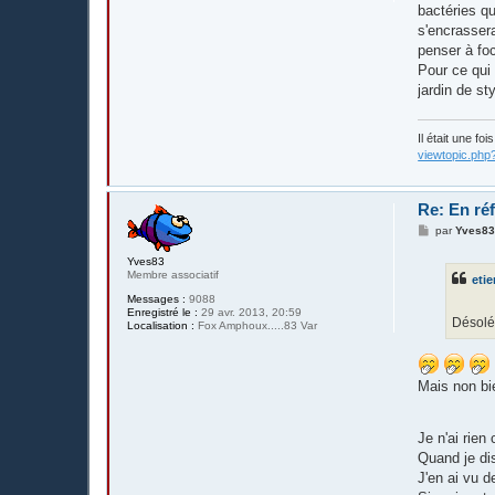
g
bactéries qu
e
s'encrassera
penser à fo
Pour ce qui 
jardin de s
Il était une fo
viewtopic.php
Re: En réf
M
par
Yves8
e
s
Yves83
s
Membre associatif
eti
a
g
Messages :
9088
e
Enregistré le :
29 avr. 2013, 20:59
Désolé
Localisation :
Fox Amphoux.....83 Var
Mais non bie
Je n'ai rien
Quand je di
J'en ai vu 