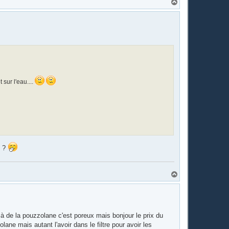
H
a
u
t
sur l'eau....
p ?
H
a
u
t
 à de la pouzzolane c'est poreux mais bonjour le prix du
ane mais autant l'avoir dans le filtre pour avoir les