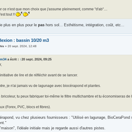
r ce n'est que mon choix que j'assume pleinement, comme "d'ab"....
'est tout !!
e plus en plus pour le
pas
hors sol... Esthétisme, intégration, coût, etc...
lexion : bassin 10/20 m3
his
»
20 sept. 2024, 12:48
mm34
a écrit :
↑
20 sept. 2024, 09:25
r,
nitiative de lire et de réfléchir avant de se lancer.
tre, je n'ai jamais vu de lagunage avec biocérapond et plantes.
s bricoleur, tu peux fabriquer toi-même le filtre multichambre et tu économiseras de l
ux (Forex, PVC, blocs et fibres).
cérapond, vu chez plusieurs fournisseurs : "Utilisé en lagunage, BioCeraPond 
nt."
 "maison", l'idéale initiale mais je regarde aussi d'autres pistes.