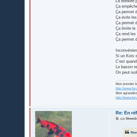
La bordure p
Ça empêche 
Ça permet de
Ça évite le
Ça permet d
Ça limite l
Ça rend les
Ça permet d’
Inconvénien
Si un Koïs s
C’est quand
Le bassin re
On peut isol
Mon premier 
http://www.fo
Mon agrandis
http://www.fo
Re: En réf
M
par
Dimm3
e
s
s
Rev
a
g