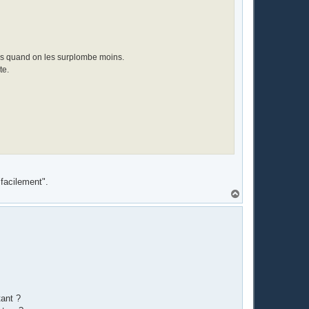
yées quand on les surplombe moins.
te.
"facilement".
H
a
u
t
tant ?