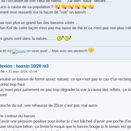
u as l'occasion de voir celui de Némo.... J'ai bien "bavé" devant ....
aussi à cause de sa population !!
ment mon ressenti sur la façon de "voir" un bassin ...
as non plus un grand fan des bassins vitrés...
'un Koï de cette façon n'est pas ma tasse de thé et ce n'est pas non plus cell
s gouts sont dans la nature........
de 80 m3
Un vivier quoi!!.....Mais avec des plantes!!!!
lexion : bassin 10/20 m3
-76-
»
21 sept. 2024, 10:06
vouloir un bassin de forme assez naturel, ce qui n’est pas le cas d’un rectan
onter trop haut.
n maxi pour justement ne pas trop dégrader la vue à cause des reflets, ça évi
bord.
 proche du sol, une rehausse de 20cm c’est pas mal aussi.
 le contour du bassin.
avoir une pression positive pour éviter si c’est bâcheé d’avoir une poche d’e
e structure béton, ça limite le risque que le bassin bouge si le terrain est g