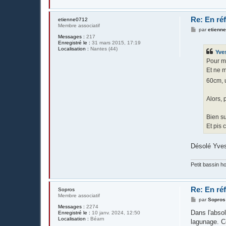
Re: En réf
etienne0712
Membre associatif
M
par
etienn
e
Messages :
217
s
Enregistré le :
31 mars 2015, 17:19
s
Localisation :
Nantes (44)
Yve
a
g
Pour mo
e
Et ne m
60cm, u
Alors, 
Bien su
Et pis c
Désolé Yves
Petit bassin 
Re: En réf
Sopros
Membre associatif
M
par
Sopros
e
Messages :
2274
s
Dans l'absol
Enregistré le :
10 janv. 2024, 12:50
s
Localisation :
Béarn
lagunage. Ce
a