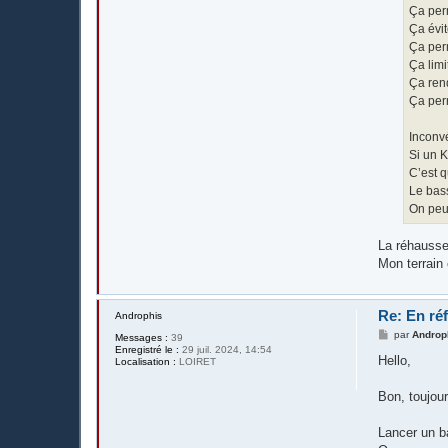
Ça perm
Ça évi
Ça per
Ça lim
Ça rend
Ça perm
Inconv
Si un K
C’est 
Le bass
On peut
La réhausse
Mon terrain
Re: En réf
Androphis
M
par
Androp
Messages :
39
e
Enregistré le :
29 juil. 2024, 14:54
s
Hello,
Localisation :
LOIRET
s
a
g
Bon, toujour
e
Lancer un b