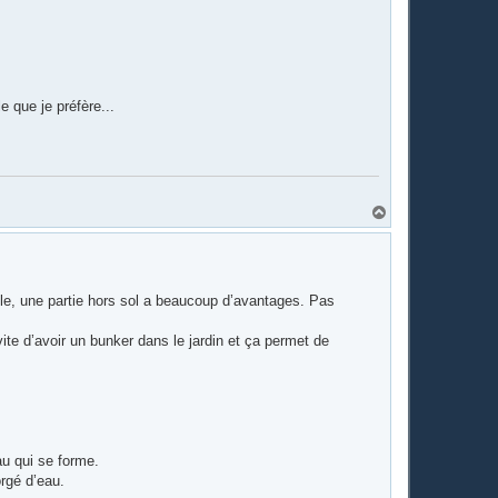
e que je préfère...
H
a
u
t
gle, une partie hors sol a beaucoup d’avantages. Pas
te d’avoir un bunker dans le jardin et ça permet de
au qui se forme.
orgé d’eau.