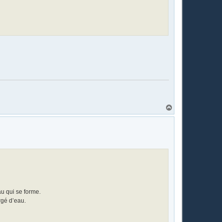
H
a
u
t
au qui se forme.
rgé d’eau.