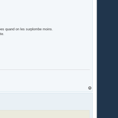
ayées quand on les surplombe moins.
te.
H
a
u
t