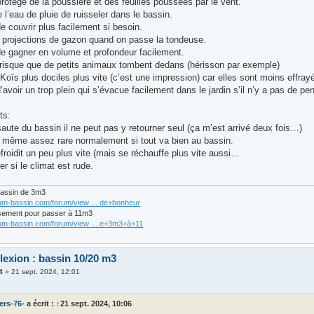
rotège de la poussière et des feuilles poussées par le vent.
l’eau de pluie de ruisseler dans le bassin.
 couvrir plus facilement si besoin.
s projections de gazon quand on passe la tondeuse.
e gagner en volume et profondeur facilement.
e risque que de petits animaux tombent dedans (hérisson par exemple)
 Koïs plus dociles plus vite (c’est une impression) car elles sont moins effr
avoir un trop plein qui s’évacue facilement dans le jardin s’il n’y a pas de pen
ts:
aute du bassin il ne peut pas y retourner seul (ça m’est arrivé deux fois…)
 même assez rare normalement si tout va bien au bassin.
froidit un peu plus vite (mais se réchauffe plus vite aussi…
er si le climat est rude.
bassin de 3m3
rum-bassin.com/forum/view ... de+bonheur
sement pour passer à 11m3
rum-bassin.com/forum/view ... e+3m3+à+11
lexion : bassin 10/20 m3
4
»
21 sept. 2024, 12:01
ers-76-
a écrit :
↑
21 sept. 2024, 10:06