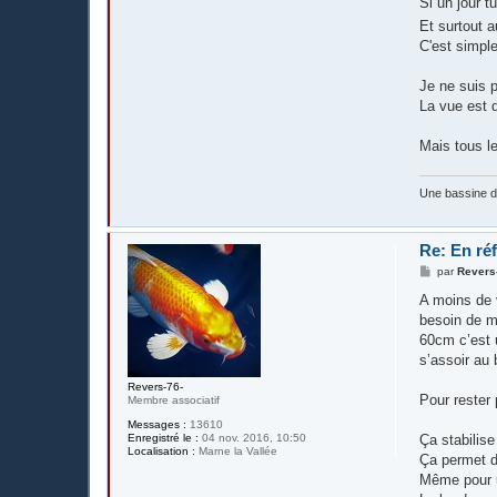
Si un jour t
Et surtout 
C'est simple
Je ne suis p
La vue est d
Mais tous le
Une bassine 
Re: En réf
M
par
Revers
e
s
A moins de 
s
besoin de m
a
g
60cm c’est u
e
s’assoir au 
Revers-76-
Pour rester
Membre associatif
Messages :
13610
Enregistré le :
04 nov. 2016, 10:50
Ça stabilise
Localisation :
Marne la Vallée
Ça permet d’
Même pour un