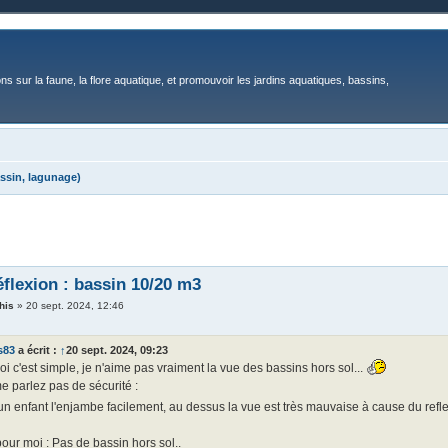
ons sur la faune, la flore aquatique, et promouvoir les jardins aquatiques, bassins,
ssin, lagunage)
éflexion : bassin 10/20 m3
his
»
20 sept. 2024, 12:46
s83
a écrit :
↑
20 sept. 2024, 09:23
i c'est simple, je n'aime pas vraiment la vue des bassins hors sol...
e parlez pas de sécurité :
n enfant l'enjambe facilement, au dessus la vue est très mauvaise à cause du reflet 
pour moi : Pas de bassin hors sol..