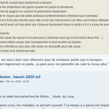
et de couvrir plus facilement si besoin.
te les projections de gazon quand on passe la tondeuse.
met de gagner en volume et profondeur facilement.
ite le risque que de petits animaux tombent dedans (hérisson par exemple)
 les Koïs plus dociles plus vite (c’est une impression) car elles sont moins effra
et d’avoir un trop plein qui s’évacue facilement dans le jardin s’il n’y a pas de pen
énients:
oïs saute du bassin il ne peut pas y retourner seul (ça m’est arrivé deux fois…)
quand même assez rare normalement si tout va bien au bassin.
in refroidit un peu plus vite (mais se réchauffe plus vite aussi…
 isoler si le climat est rude.
 est aussi dans mes réflexions pour de nombreux points que tu évoques..
 est légèrement en pente, ça peut aussi me permettre de caler le niveau plus 
lexion : bassin 10/20 m3
his
»
09 nov. 2024, 13:04
s en plein lecture/recherche d'infos... doute, du coup...
assin a koi, les maladies ca arrivent souvent ? Le temps a y passé est impor