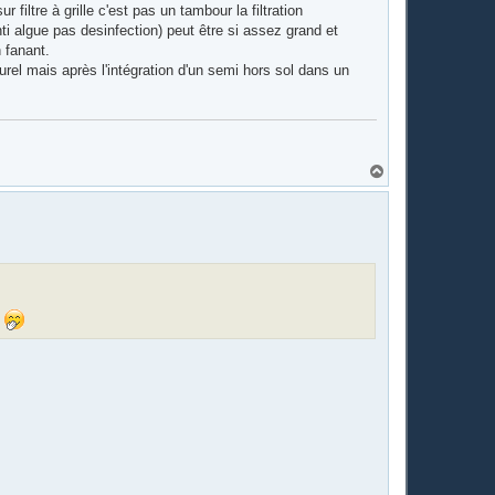
 filtre à grille c'est pas un tambour la filtration
nti algue pas desinfection) peut être si assez grand et
 fanant.
turel mais après l'intégration d'un semi hors sol dans un
H
a
u
t
?