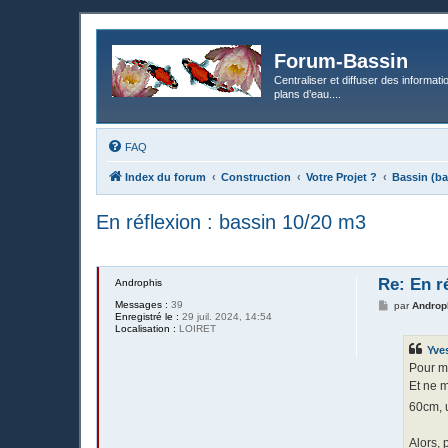
Forum-Bassin
Centraliser et diffuser des informati
plans d’eau....
FAQ
Index du forum
Construction
Votre Projet ?
Bassin (ba
En réflexion : bassin 10/20 m3
Re: En r
Androphis
Messages :
39
M
par
Androp
Enregistré le :
29 juil. 2024, 14:54
e
Localisation :
LOIRET
s
s
Yve
a
g
Pour mo
e
Et ne m
60cm, u
Alors, 