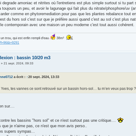
i degrade amoniac et nitrites où l'entretiens est plus simple surtout si tu part sur
 toujours un peu, et avoir le lagunage qui fait plus du nitrate/phosphore/uv (a
carder comme en phytoremediation pour pas que les plantes rebalance tout en
est du hors sol c'est sur que je préfère aussi quand c'est au sol c'est plus na
tyle contemporain avec une maison un peu moderne c'est tout aussi cohérent.
is un trou, qui est enfin rempli d'eau
38m³
?f=96&t=9291
lexion : bassin 10/20 m3
3
»
21 sept. 2024, 09:33
enne0712
a écrit :
↑
20 sept. 2024, 13:33
 Yves, tes vannes ce sont retrouvé sur un bassin hors-sol… tu m’en veux pas trop 
n sur....
 contre les bassins "hors sol" et ce n'est surtout pas une critique....
s que je n'aime pas, ce n'est que mon avis perso..
des supers sympas...