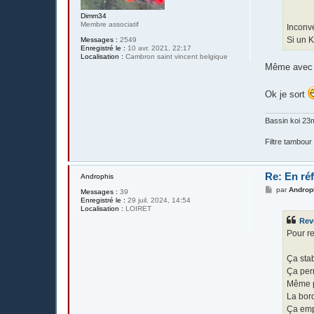
e
Dimm34
Membre associatif
Inconv
Si un K
Messages :
2549
Enregistré le :
10 avr. 2021, 22:17
Localisation :
Cambron saint vincent belgique
Même avec 
Ok je sort
Bassin koi 23
Filtre tambour
Re: En réf
Androphis
M
par
Androp
Messages :
39
e
Enregistré le :
29 juil. 2024, 14:54
s
Localisation :
LOIRET
s
Rev
a
g
Pour r
e
Ça stab
Ça perm
Même po
La bord
Ça empê