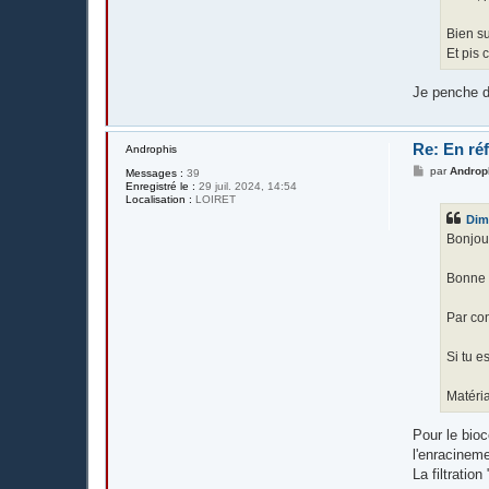
Bien su
Et pis c
Je penche d
Re: En réf
Androphis
M
par
Androp
Messages :
39
e
Enregistré le :
29 juil. 2024, 14:54
s
Localisation :
LOIRET
s
Di
a
g
Bonjou
e
Bonne i
Par con
Si tu e
Matéria
Pour le bio
l'enracineme
La filtration