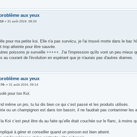
problème aux yeux
410
»
31 août 2024, 08:20
lle pour ma petite koi. Elle n'a pas survécu, je l'ai trouvé morte dans le bac 
 trop atteinte pour être sauvée.
res poissons je surveille +++++. J'ai l'impression qu'ils vont un peu mieux q
s au courant de l'évolution en espérant que je n'aurais pas d'autres drames.
problème aux yeux
-76-
»
31 août 2024, 09:14
olé pour ton Koï.
d même un pro, tu lui dis bien ce qui c’est passé et les produits utilisés.
érie ou un champignon est dans ton bassin, il ne faudrait pas contaminer les 
la Koï c’est peut être du au faite qu’elle était couchée sur le flanc, à moins q
pliqué à gérer et conseiller quand un poisson est bien atteint.