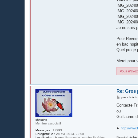
IMG_202408
IMG_202408
IMG_202408
IMG_202408
Je ne sais p
Pour Revers
en bac hopi
Quel pro je 
Merci pour 
Vous n’avez 
Re: Gros 
M
par
christi
e
s
Contacte Fr
s
ou
a
g
Guillaume 
e
christine
Membre associatif
►
http://www.
Messages :
17993
Enregistré le :
28 avr. 2013, 22:08
Bassin bâché 
Localisation :
Haute Normandie, proche St Valéry