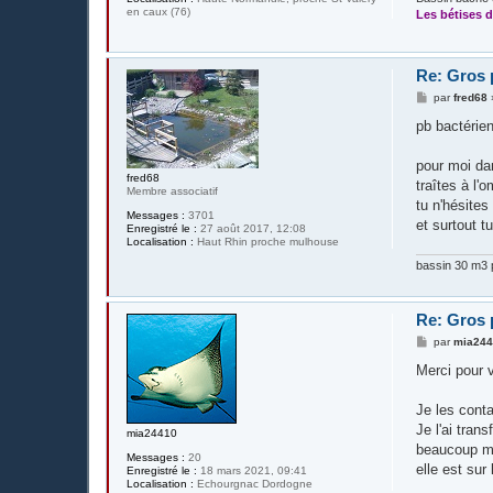
en caux (76)
Les bétises d
Re: Gros 
M
par
fred68
e
s
pb bactérien
s
a
g
pour moi dan
e
fred68
traîtes à l'
Membre associatif
tu n'hésites
Messages :
3701
et surtout t
Enregistré le :
27 août 2017, 12:08
Localisation :
Haut Rhin proche mulhouse
bassin 30 m3 p
Re: Gros 
M
par
mia24
e
s
Merci pour 
s
a
g
Je les conta
e
Je l'ai tran
mia24410
beaucoup mi
Messages :
20
elle est sur
Enregistré le :
18 mars 2021, 09:41
Localisation :
Echourgnac Dordogne