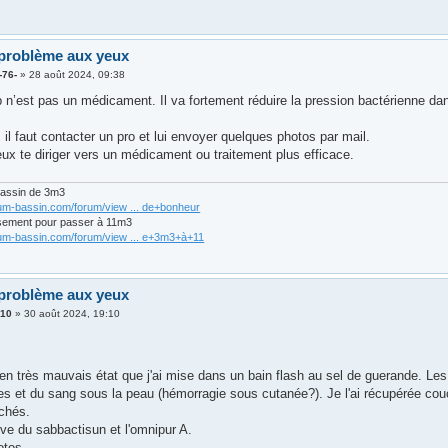
problème aux yeux
-76-
»
28 août 2024, 09:38
n’est pas un médicament. Il va fortement réduire la pression bactérienne dans
, il faut contacter un pro et lui envoyer quelques photos par mail.
eux te diriger vers un médicament ou traitement plus efficace.
bassin de 3m3
rum-bassin.com/forum/view ... de+bonheur
sement pour passer à 11m3
rum-bassin.com/forum/view ... e+3m3+à+11
problème aux yeux
410
»
30 août 2024, 19:10
 en très mauvais état que j'ai mise dans un bain flash au sel de guerande. Les
les et du sang sous la peau (hémorragie sous cutanée?). Je l'ai récupérée couché
chés.
rve du sabbactisun et l'omnipur A.
otos