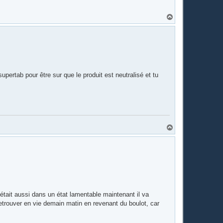
H
a
u
t
pertab pour être sur que le produit est neutralisé et tu
H
a
u
t
i était aussi dans un état lamentable maintenant il va
retrouver en vie demain matin en revenant du boulot, car