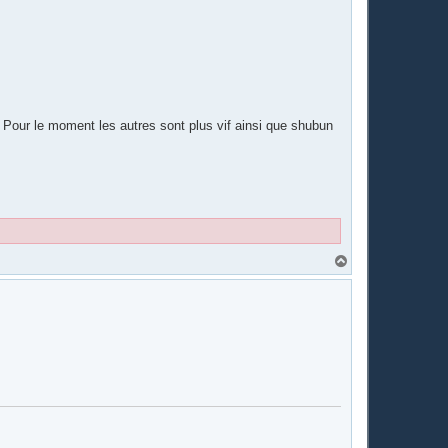
 Pour le moment les autres sont plus vif ainsi que shubun
H
a
u
t