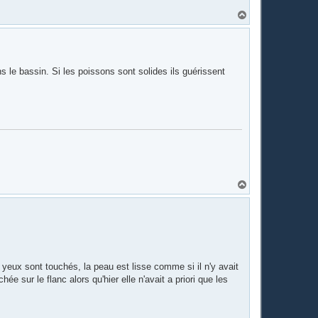
H
a
u
t
 le bassin. Si les poissons sont solides ils guérissent
H
a
u
t
 yeux sont touchés, la peau est lisse comme si il n'y avait
e sur le flanc alors qu'hier elle n'avait a priori que les