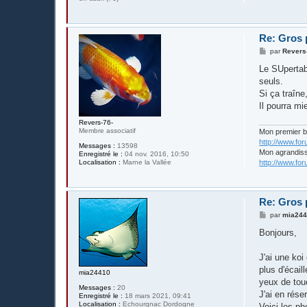
Re: Gros 
M
par
Revers
e
s
Le SUpertab 
s
seuls.
a
g
Si ça traîne
e
Il pourra mi
Revers-76-
Membre associatif
Mon premier 
http://www.fo
Messages :
13598
Mon agrandis
Enregistré le :
04 nov. 2016, 10:50
Localisation :
Marne la Vallée
http://www.fo
Re: Gros 
M
par
mia24
e
s
Bonjours,
s
a
g
J'ai une koi
e
plus d'écail
mia24410
yeux de tou
Messages :
20
J'ai en rése
Enregistré le :
18 mars 2021, 09:41
Localisation :
Echourgnac Dordogne
Voici les ph