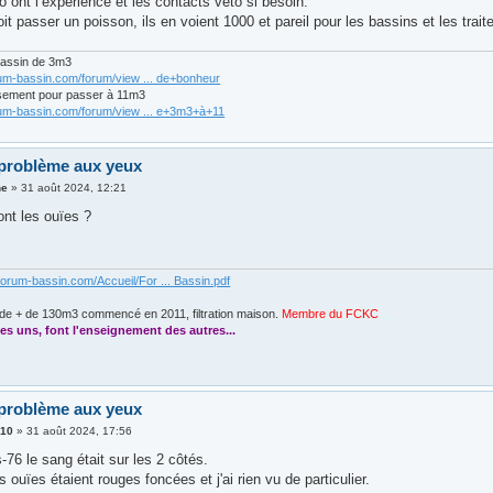
o ont l’expérience et les contacts véto si besoin.
t passer un poisson, ils en voient 1000 et pareil pour les bassins et les trai
bassin de 3m3
rum-bassin.com/forum/view ... de+bonheur
sement pour passer à 11m3
rum-bassin.com/forum/view ... e+3m3+à+11
problème aux yeux
ne
»
31 août 2024, 12:21
nt les ouïes ?
forum-bassin.com/Accueil/For ... Bassin.pdf
de + de 130m3 commencé en 2011, filtration maison.
Membre du FCKC
....
es uns, font l'enseignement des autres...
problème aux yeux
410
»
31 août 2024, 17:56
76 le sang était sur les 2 côtés.
es ouïes étaient rouges foncées et j'ai rien vu de particulier.