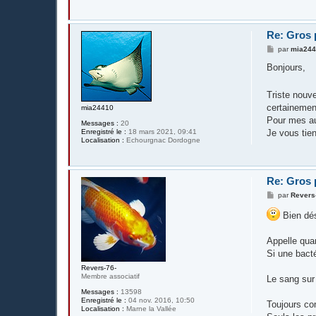
Re: Gros 
M
par
mia24
e
s
Bonjours,
s
a
g
Triste nouve
e
certainement
mia24410
Pour mes aut
Messages :
20
Je vous tien
Enregistré le :
18 mars 2021, 09:41
Localisation :
Echourgnac Dordogne
Re: Gros 
M
par
Revers
e
s
Bien dés
s
a
g
Appelle quan
e
Si une bact
Revers-76-
Membre associatif
Le sang sur 
Messages :
13598
Enregistré le :
04 nov. 2016, 10:50
Toujours com
Localisation :
Marne la Vallée