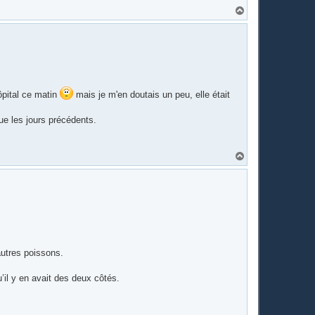
H
a
u
t
hôpital ce matin
mais je m'en doutais un peu, elle était
ue les jours précédents.
H
a
u
t
autres poissons.
u’il y en avait des deux côtés.