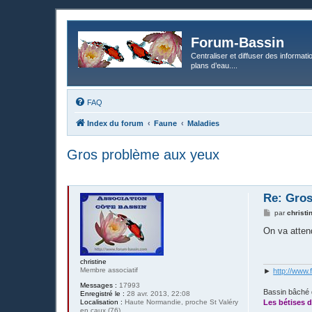
Forum-Bassin
Centraliser et diffuser des informati
plans d’eau....
FAQ
Index du forum
Faune
Maladies
Gros problème aux yeux
Re: Gros
M
par
christi
e
s
On va attend
s
a
g
christine
e
Membre associatif
►
http://www.
Messages :
17993
Bassin bâché 
Enregistré le :
28 avr. 2013, 22:08
Localisation :
Haute Normandie, proche St Valéry
Les bétises d
en caux (76)