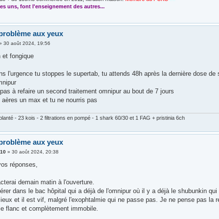
es uns, font l'enseignement des autres...
problème aux yeux
»
30 août 2024, 19:56
 et fongique
s l'urgence tu stoppes le supertab, tu attends 48h après la dernière dose de su
omnipur
 pas à refaire un second traitement omnipur au bout de 7 jours
u aères un max et tu ne nourris pas
lanté - 23 kois - 2 filtrations en pompé - 1 shark 60/30 et 1 FAG + pristinia 6ch
problème aux yeux
410
»
30 août 2024, 20:38
vos réponses,
cterai demain matin à l'ouverture.
sférer dans le bac hôpital qui a déjà de l'omnipur où il y a déjà le shubunkin qu
eux et il est vif, malgré l'exophtalmie qui ne passe pas. Je ne pense pas la 
 le flanc et complètement immobile.