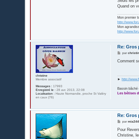
Seuls les pr
Quand on voi
Mon premier 
http://www.fo
Mon agrandis
http://www.fo
Re: Gros 
M
par
christi
e
s
Comment so
s
a
g
e
christine
►
http://www.
Membre associatif
Messages :
17993
Bassin bâché 
Enregistré le :
28 avr. 2013, 22:08
Les bétises d
Localisation :
Haute Normandie, proche St Valéry
en caux (76)
Re: Gros 
M
par
mia24
e
s
Pour Revers-
s
Christine, l
a