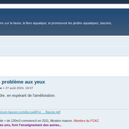
ons sur la faune, la flore aquatique, et promouvoir les jardins aquatiques, bassins,
 problème aux yeux
ne
»
27 août 2024, 19:37
re, en espérant de l'amélioration.
forum-bassin.com/Accueil/For ... Bassin.pdf
de + de 130m3 commencé en 2011, filtration maison.
Membre du FCKC
....
es uns, font l'enseignement des autres...