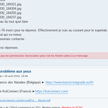
30_184321.jpg
30_184304.jpg
30_184255.jpg
30_184237.jpg
as du tout quoi faire
-76 merci pour ta réponse. Effectivement je suis au courant pour le supertab.
tal qui va mieux.
pourrais contacter .
vos réponses.
pas les permissions nécessaires pour voir les fichiers joints à ce message.
problème aux yeux
ne
»
30 août 2024, 19:48
ancis des Naïades (Belgique) ►
https://www.bassin-baignade.eu/fr/
de KoiConnect (France) ►
https://koiconnect.com/
forum-bassin.com/Accueil/For ... Bassin.pdf
de + de 130m3 commencé en 2011, filtration maison.
Membre du FCKC
....