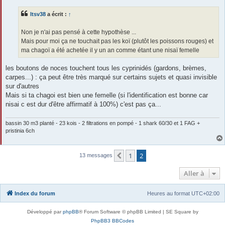
s
s
ltsv38
a écrit :
↑
a
g
e
Non je n'ai pas pensé à cette hypothèse ...
Mais pour moi ça ne touchait pas les koï (plutôt les poissons rouges) et
ma chagoï a été achetée il y un an comme étant une nisaï femelle
les boutons de noces touchent tous les cyprinidés (gardons, brèmes,
carpes...) : ça peut être très marqué sur certains sujets et quasi invisible
sur d'autres
Mais si ta chagoi est bien une femelle (si l'identification est bonne car
nisai c est dur d'être affirmatif à 100%) c'est pas ça...
bassin 30 m3 planté - 23 kois - 2 filtrations en pompé - 1 shark 60/30 et 1 FAG +
pristinia 6ch
1
2
Précédente
13 messages
Aller à
Index du forum
Heures au format
UTC+02:00
Développé par
phpBB
® Forum Software © phpBB Limited | SE Square by
PhpBB3 BBCodes