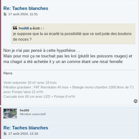
Re: Taches blanches
M
17 août 2024, 11:51
e
s
s
fred68
a écrit :
↑
a
g
je suppose que tu as écarté la possibilité que ce soit juste des boutons
e
de noces ?
Non je n'ai pas pensé à cette hypothèse ...
Mais pour moi ça ne touchait pas les koï (plutôt les poissons rouges) et
ma chagoï a été achetée il y un an comme étant une nisaï femelle
Pierre
Vivier polyester 20 m³ avec 18 koïs
Filtration gravitaire : FAT Revolution 40 Inox + Biologie mono-chambre 1000 litres de TJ
avec Pompe Vario 22 m³/h
Cascade inox 60 cm avec LED + Pompe 8 m³/h
fred68
Membre associatif
Re: Taches blanches
M
17 août 2024, 12:16
e