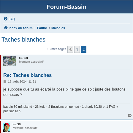
Forum-Bassin
FAQ
Index du forum
Faune
Maladies
Taches blanches
1
2
Précédente
13 messages
fred68
Membre associatif
Re: Taches blanches
M
17 août 2024, 11:21
e
s
je suppose que tu as écarté la possibilité que ce soit juste des boutons
s
de noces ?
a
g
e
bassin 30 m3 planté - 23 kois - 2 filtrations en pompé - 1 shark 60/30 et 1 FAG +
pristinia 6ch
ltsv38
Membre associatif