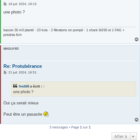
M
19 juil. 2024, 19:13
e
s
une photo ?
s
a
g
e
bassin 30 m3 planté - 23 kois - 2 filtrations en pompé - 1 shark 60/30 et 1 FAG +
pristinia 6ch
MAGUY85
Re: Protubérance
M
21 juil. 2024, 16:51
e
s
s
fred68
a écrit :
↑
a
g
une photo ?
e
Oui ça serait mieux
Peut être un pasasite
3 messages • Page
1
sur
1
Aller à