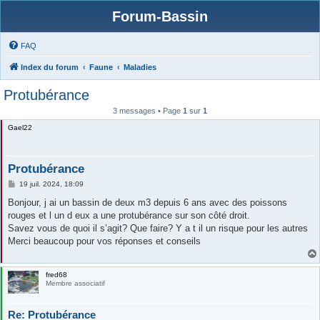
Forum-Bassin
FAQ
Index du forum
Faune
Maladies
Protubérance
3 messages • Page
1
sur
1
Gael22
Protubérance
M
19 juil. 2024, 18:09
e
s
Bonjour, j ai un bassin de deux m3 depuis 6 ans avec des poissons
s
rouges et l un d eux a une protubérance sur son côté droit.
a
g
Savez vous de quoi il s’agit? Que faire? Y a t il un risque pour les autres
e
Merci beaucoup pour vos réponses et conseils
fred68
Membre associatif
Re: Protubérance