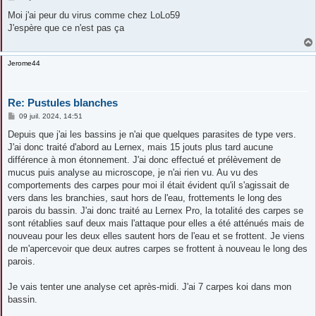
e
s
Moi j'ai peur du virus comme chez LoLo59
s
J'espère que ce n'est pas ça
a
g
e
Jerome44
Re: Pustules blanches
M
09 juil. 2024, 14:51
e
s
Depuis que j'ai les bassins je n'ai que quelques parasites de type vers.
s
J'ai donc traité d'abord au Lernex, mais 15 jouts plus tard aucune
a
g
différence à mon étonnement. J'ai donc effectué et prélèvement de
e
mucus puis analyse au microscope, je n'ai rien vu. Au vu des
comportements des carpes pour moi il était évident qu'il s'agissait de
vers dans les branchies, saut hors de l'eau, frottements le long des
parois du bassin. J'ai donc traité au Lernex Pro, la totalité des carpes se
sont rétablies sauf deux mais l'attaque pour elles a été atténués mais de
nouveau pour les deux elles sautent hors de l'eau et se frottent. Je viens
de m'apercevoir que deux autres carpes se frottent à nouveau le long des
parois.
Je vais tenter une analyse cet après-midi. J'ai 7 carpes koi dans mon
bassin.