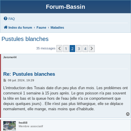
Forum-Bassin
FAQ
Index du forum
Faune
Maladies
Pustules blanches
1
2
3
4
Précédente
Suivante
35 messages
Jerome44
Re: Pustules blanches
M
08 juil. 2024, 19:29
e
s
L'introduction des Tosais date d'un peu plus d'un mois. Les problèmes ont
s
commencé 1 semaine à 15 jours après. Le gros poisson n'a pas souvent
a
g
la tête en bas et la queue hors de l'eau (elle n'a ce comportement que
e
depuis quelques jours) . Elle n'est pas plus léthargique, elle se déplace
normalement, elle mange, mais moins que d’habitude.
fred68
Membre associatif