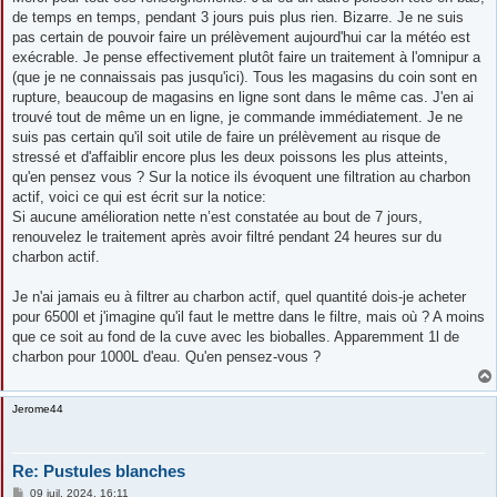
s
de temps en temps, pendant 3 jours puis plus rien. Bizarre. Je ne suis
a
g
pas certain de pouvoir faire un prélèvement aujourd'hui car la météo est
e
exécrable. Je pense effectivement plutôt faire un traitement à l'omnipur a
(que je ne connaissais pas jusqu'ici). Tous les magasins du coin sont en
rupture, beaucoup de magasins en ligne sont dans le même cas. J'en ai
trouvé tout de même un en ligne, je commande immédiatement. Je ne
suis pas certain qu'il soit utile de faire un prélèvement au risque de
stressé et d'affaiblir encore plus les deux poissons les plus atteints,
qu'en pensez vous ? Sur la notice ils évoquent une filtration au charbon
actif, voici ce qui est écrit sur la notice:
Si aucune amélioration nette n’est constatée au bout de 7 jours,
renouvelez le traitement après avoir filtré pendant 24 heures sur du
charbon actif.
Je n'ai jamais eu à filtrer au charbon actif, quel quantité dois-je acheter
pour 6500l et j'imagine qu'il faut le mettre dans le filtre, mais où ? A moins
que ce soit au fond de la cuve avec les bioballes. Apparemment 1l de
charbon pour 1000L d'eau. Qu'en pensez-vous ?
Jerome44
Re: Pustules blanches
M
09 juil. 2024, 16:11