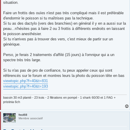
situation.
Faire un frottis des ouïes n'est pas très compliqué mais il est préférable
d'endormir le poisson si tu maîtrises pas la technique.
Si tu as des dactylo (vers des branchies) en général il y en a aussi sur la
peau...n'hésites pas à faire 2 ou 3 frottis à différents endroits en laissant
le poisson anesthésier.
Si tu n'arrives pas à trouver des vers, c'est mieux de partir sur un
générique.
Perso, je ferais 2 traitements d'affilé (15 jours) à l'omnipur qui a un
spectre très très large.
Si tu n'as pas de pro de confiance, tu peux appeler ceux qui sont
référencés sur le forum et montres leurs la photo du poisson tête en bas
viewtopic.php?f=40&t=831
viewtopic.php?f=40&t=193
bassin 30 m3 planté - 23 kois - 2 filtrations en pompé - 1 shark 60/30 et 1 FAG +
pristinia 6ch
fred68
Membre associatif