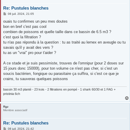
Re: Pustules blanches
M
08 juil. 2024, 21:05
e
s
ouais tu confirmes un peu mes doutes
s
bon en bref c'est pas cool
a
g
combien de poissons et quelle taille dans ce bassin de 6.5 m3 ?
e
c'est quoi la filtration ?
tu n'as pas répondu à la question : tu as traité au lernex en aveugle ou tu
savais qu'il y avait des vers ?
tu as un "vrai" pro pour t'aider ?
A ce stade et je suis pessimiste, trouves de l'omnipur (pour 2 doses sur
15 jours donc 15000l), pour ton volume ce n'est pas cher, si c'est un
soucis bactérien, fongique ou parasitaire ça suffira, si c'est ce que je
crains, tu sauveras quelques poissons
bassin 30 m3 planté - 23 kois - 2 filtrations en pompé - 1 shark 60/30 et 1 FAG +
pristinia 6ch
Rgz
Membre associatif
Re: Pustules blanches
M
08 juil. 2024, 21:42