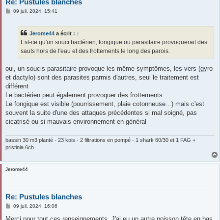
Re: Pustules blanches
M
09 juil. 2024, 15:41
e
s
s
Jerome44
a écrit :
↑
a
g
Est-ce qu'un souci bactérien, fongique ou parasitaire provoquerait des
e
sauts hors de l'eau et des frottements le long des parois.
oui, un soucis parasitaire provoque les même symptômes, les vers (gyro
et dactylo) sont des parasites parmis d'autres, seul le traitement est
différent
Le bactérien peut également provoquer des frottements
Le fongique est visible (pourrissement, plaie cotonneuse...) mais c'est
souvent la suite d'une des attaques précédentes si mal soigné, pas
cicatrisé ou si mauvais environnement en général
bassin 30 m3 planté - 23 kois - 2 filtrations en pompé - 1 shark 60/30 et 1 FAG +
pristinia 6ch
Jerome44
Re: Pustules blanches
M
09 juil. 2024, 16:06
e
s
Merci pour tout ces renseignements. J'ai eu un autre poisson tête en bas,