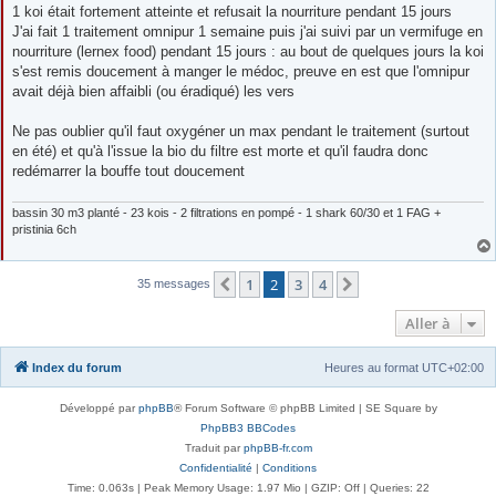
1 koi était fortement atteinte et refusait la nourriture pendant 15 jours
J'ai fait 1 traitement omnipur 1 semaine puis j'ai suivi par un vermifuge en
nourriture (lernex food) pendant 15 jours : au bout de quelques jours la koi
s'est remis doucement à manger le médoc, preuve en est que l'omnipur
avait déjà bien affaibli (ou éradiqué) les vers
Ne pas oublier qu'il faut oxygéner un max pendant le traitement (surtout
en été) et qu'à l'issue la bio du filtre est morte et qu'il faudra donc
redémarrer la bouffe tout doucement
bassin 30 m3 planté - 23 kois - 2 filtrations en pompé - 1 shark 60/30 et 1 FAG +
pristinia 6ch
1
2
3
4
Précédente
Suivante
35 messages
Aller à
Index du forum
Heures au format
UTC+02:00
Développé par
phpBB
® Forum Software © phpBB Limited | SE Square by
PhpBB3 BBCodes
Traduit par
phpBB-fr.com
Confidentialité
|
Conditions
Time: 0.063s
| Peak Memory Usage: 1.97 Mio | GZIP: Off |
Queries: 22