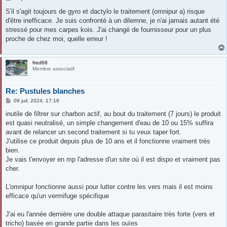
e
s
S'il s'agit toujours de gyro et dactylo le traitement (omnipur a) risque
s
d'être inefficace. Je suis confronté à un dilemne, je n'ai jamais autant été
a
g
stressé pour mes carpes kois. J'ai changé de fournisseur pour un plus
e
proche de chez moi, quelle erreur !
fred68
Membre associatif
Re: Pustules blanches
M
09 juil. 2024, 17:16
e
s
inutile de filtrer sur charbon actif, au bout du traitement (7 jours) le produit
s
est quasi neutralisé, un simple changement d'eau de 10 ou 15% suffira
a
g
avant de relancer un second traitement si tu veux taper fort.
e
J'utilise ce produit depuis plus de 10 ans et il fonctionne vraiment très
bien.
Je vais t'envoyer en mp l'adresse d'un site où il est dispo et vraiment pas
cher.
L'omnipur fonctionne aussi pour lutter contre les vers mais il est moins
efficace qu'un vermifuge spécifique
J'ai eu l'année dernière une double attaque parasitaire très forte (vers et
tricho) basée en grande partie dans les ouïes