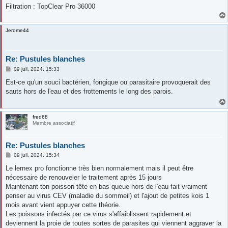
Filtration : TopClear Pro 36000
Jerome44
Re: Pustules blanches
M
09 juil. 2024, 15:33
e
s
Est-ce qu'un souci bactérien, fongique ou parasitaire provoquerait des
s
sauts hors de l'eau et des frottements le long des parois.
a
g
e
fred68
Membre associatif
Re: Pustules blanches
M
09 juil. 2024, 15:34
e
s
Le lernex pro fonctionne très bien normalement mais il peut être
s
nécessaire de renouveler le traitement après 15 jours
a
g
Maintenant ton poisson tête en bas queue hors de l'eau fait vraiment
e
penser au virus CEV (maladie du sommeil) et l'ajout de petites kois 1
mois avant vient appuyer cette théorie.
Les poissons infectés par ce virus s'affaiblissent rapidement et
deviennent la proie de toutes sortes de parasites qui viennent aggraver la