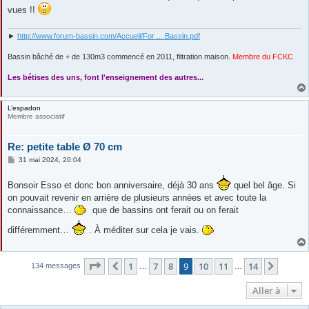
s
vues !!
a
g
e
►
http://www.forum-bassin.com/Accueil/For ... Bassin.pdf
Bassin bâché de + de 130m3 commencé en 2011, filtration maison.
Membre du FCKC
....
Les bétises des uns, font l'enseignement des autres...
L’espadon
Membre associatif
Re: petite table Ø 70 cm
M
31 mai 2024, 20:04
e
s
Bonsoir Esso et donc bon anniversaire, déjà 30 ans
s
quel bel âge. Si
a
on pouvait revenir en arrière de plusieurs années et avec toute la
g
connaissance…
e
que de bassins ont ferait ou on ferait
différemment…
. À méditer sur cela je vais.
Page
9
sur
14
1
7
8
9
10
11
14
Précédente
Suivan
134 messages
…
…
Aller à