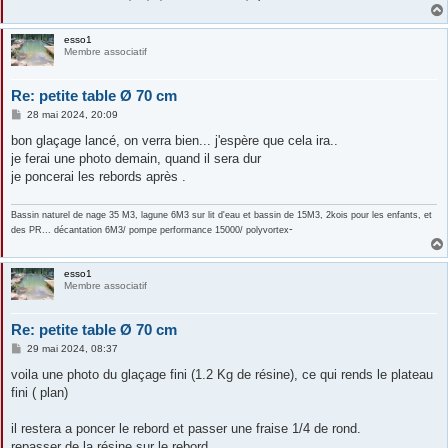
esso1
Membre associatif
Re: petite table Ø 70 cm
M
28 mai 2024, 20:09
e
s
bon glaçage lancé, on verra bien... j'espère que cela ira..
s
je ferai une photo demain, quand il sera dur
a
g
je poncerai les rebords après .
e
Bassin naturel de nage 35 M3, lagune 6M3 sur lit d'eau et bassin de 15M3, 2kois pour les enfants, et
-
des PR... décantation 6M3/ pompe performance 15000/ polyvortex
esso1
Membre associatif
Re: petite table Ø 70 cm
M
29 mai 2024, 08:37
e
s
voila une photo du glaçage fini (1.2 Kg de résine), ce qui rends le plateau
s
fini ( plan)
a
g
e
il restera a poncer le rebord et passer une fraise 1/4 de rond.
repasser de la résine sur le rebord,