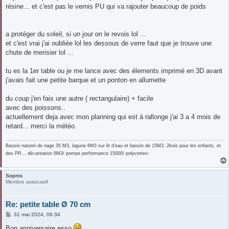
résine... et c'est pas le vernis PU qui va rajouter beaucoup de poids
a protéger du soleil, si un jour on le revois lol ...
et c'est vrai j'ai oubliée lol les dessous de verre faut que je trouve une
chute de merisier lol ...
tu es la 1er table ou je me lance avec des élements imprimé en 3D avant
j'avais fait une petite barque et un ponton en allumette
du coup j'en fais une autre ( rectangulaire) + facile
avec des poissons..
actuellement deja avec mon planning qui est à rallonge j'ai 3 a 4 mois de
retard... merci la météo.
Bassin naturel de nage 35 M3, lagune 6M3 sur lit d'eau et bassin de 15M3, 2kois pour les enfants, et
-
des PR... décantation 6M3/ pompe performance 15000/ polyvortex
Sopros
Membre associatif
Re: petite table Ø 70 cm
M
31 mai 2024, 06:34
e
s
Bon anniversaire esso