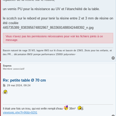
un vernis PU pour la résistance au UV et l’étanchéité de la table.
le scotch sur le rebord et pour tenir la résine entre 2 et 3 mm de résine on
été coulée
445735389_838395674802867_8633691488042448392_n.jpg
Vous n’avez pas les permissions nécessaires pour voir les fichiers joints à ce
message.
Bassin naturel de nage 35 M3, lagune 6M3 sur lit d'eau et bassin de 15M3, 2kois pour les enfants, et
-
des PR... décantation 6M3/ pompe performance 15000/ polyvortex
Sopros
Membre associatif
Re: petite table Ø 70 cm
M
29 mai 2024, 09:24
e
s
s
a
g
e
Il était une fois un trou, qui est enfin rempli d'eau
38m³
viewtopic.php?f=96&t=9291