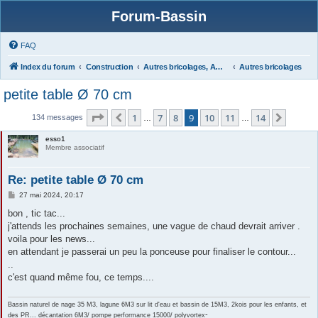
Forum-Bassin
FAQ
Index du forum
Construction
Autres bricolages, Aménagements Jardins
Autres bricolages
petite table Ø 70 cm
Page
9
sur
14
1
7
8
9
10
11
14
Précédente
Suivan
134 messages
…
…
esso1
Membre associatif
Re: petite table Ø 70 cm
M
27 mai 2024, 20:17
e
s
bon , tic tac...
s
j'attends les prochaines semaines, une vague de chaud devrait arriver .
a
g
voila pour les news...
e
en attendant je passerai un peu la ponceuse pour finaliser le contour...
..
c'est quand même fou, ce temps....
Bassin naturel de nage 35 M3, lagune 6M3 sur lit d'eau et bassin de 15M3, 2kois pour les enfants, et
-
des PR... décantation 6M3/ pompe performance 15000/ polyvortex