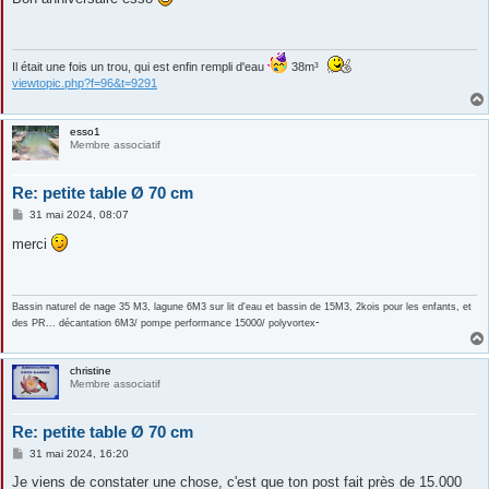
s
a
g
e
Il était une fois un trou, qui est enfin rempli d'eau
38m³
viewtopic.php?f=96&t=9291
esso1
Membre associatif
Re: petite table Ø 70 cm
M
31 mai 2024, 08:07
e
s
merci
s
a
g
e
Bassin naturel de nage 35 M3, lagune 6M3 sur lit d'eau et bassin de 15M3, 2kois pour les enfants, et
-
des PR... décantation 6M3/ pompe performance 15000/ polyvortex
christine
Membre associatif
Re: petite table Ø 70 cm
M
31 mai 2024, 16:20
e
s
Je viens de constater une chose, c'est que ton post fait près de 15.000