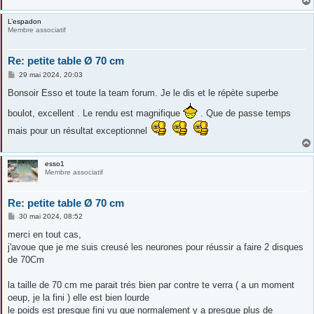
L’espadon
Membre associatif
Re: petite table Ø 70 cm
M
29 mai 2024, 20:03
e
s
Bonsoir Esso et toute la team forum. Je le dis et le répète superbe
s
a
boulot, excellent . Le rendu est magnifique
. Que de passe temps
g
e
mais pour un résultat exceptionnel
esso1
Membre associatif
Re: petite table Ø 70 cm
M
30 mai 2024, 08:52
e
s
merci en tout cas,
s
j'avoue que je me suis creusé les neurones pour réussir a faire 2 disques
a
g
de 70Cm
e
la taille de 70 cm me parait trés bien par contre te verra ( a un moment
oeup, je la fini ) elle est bien lourde
le poids est presque fini vu que normalement y a presque plus de