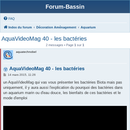
Forum-Bassin
FAQ
Index du forum
Décoration Aménagement
Aquarium
AquaVideoMag 40 - les bactéries
2 messages • Page
1
sur
1
aquatechnobel
AquaVideoMag 40 - les bactéries
M
14 mars 2015, 11:26
e
s
un AquaVideoMag qui vas vous présenter les bactéries Biota mais pas
s
uniquement, il y aura aussi l'explication du pourquoi des bactéries dans
a
g
un aquarium marin ou d'eau douce, les bienfaits de ces bactéries et le
e
mode d'emploi