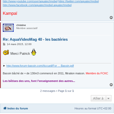
http://www.youtube.com/user/aquatechnobel
https://twitter.com/aquatechnobel
http://www.facebook.com/aquatechnobel.aquatechnobel
Kampaï
christine
Membre associatif
Re: AquaVideoMag 40 - les bactéries
M
14 mars 2015, 12:00
e
s
s
Merci Patrick
a
g
e
►
http://www.forum-bassin.com/Accueil/For ... Bassin.pdf
Bassin bâché de + de 130m3 commencé en 2011, filtration maison.
Membre du FCKC
....
Les bétises des uns, font l'enseignement des autres...
2 messages • Page
1
sur
1
Aller à
Index du forum
Heures au format
UTC+02:00