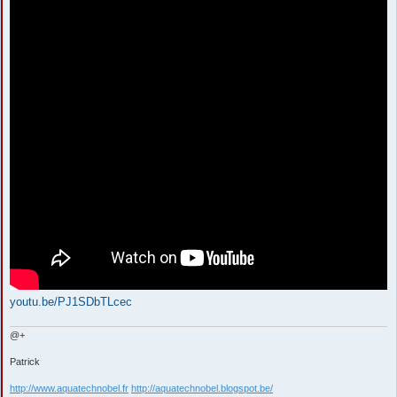
youtu.be/PJ1SDbTLcec
@+
Patrick
http://www.aquatechnobel.fr
http://aquatechnobel.blogspot.be/