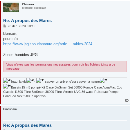
Chiwawa
Membre associatif
Re: A propos des Mares
M
28 déc. 2023, 20:10
e
s
Bonsoir,
s
pour info
a
g
https://www.jagispourlanature.org/artic ... mides-2024
e
Zones humides.JPG
Vous n’avez pas les permissions nécessaires pour voir les fichiers joints à ce
message.
l'eau, la vie
-
sauver un arbre, c'est sauver la nature
Bassin 15 m3 pompé Kit Oase BioSmart Set 36000 Pompe Oase AquaMax Eco
Classic 11500 Filtre BioSmart 36000 Filtre Vitronic UVC 36 watts Ruisseau Pompe
PondEco Next 5000 Superfish
Drossham
Re: A propos des Mares