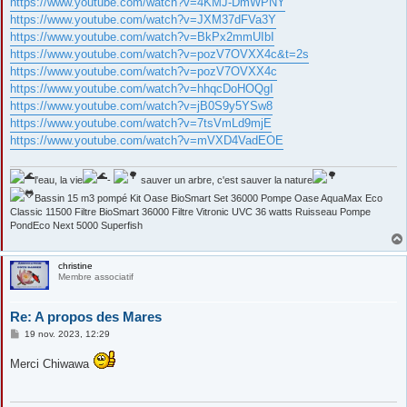
https://www.youtube.com/watch?v=4KMJ-DmWPNY
https://www.youtube.com/watch?v=JXM37dFVa3Y
https://www.youtube.com/watch?v=BkPx2mmUIbI
https://www.youtube.com/watch?v=pozV7OVXX4c&t=2s
https://www.youtube.com/watch?v=pozV7OVXX4c
https://www.youtube.com/watch?v=hhqcDoHOQgI
https://www.youtube.com/watch?v=jB0S9y5YSw8
https://www.youtube.com/watch?v=7tsVmLd9mjE
https://www.youtube.com/watch?v=mVXD4VadEOE
l'eau, la vie
-
sauver un arbre, c'est sauver la nature
Bassin 15 m3 pompé Kit Oase BioSmart Set 36000 Pompe Oase AquaMax Eco
Classic 11500 Filtre BioSmart 36000 Filtre Vitronic UVC 36 watts Ruisseau Pompe
PondEco Next 5000 Superfish
christine
Membre associatif
Re: A propos des Mares
M
19 nov. 2023, 12:29
e
s
Merci Chiwawa
s
a
g
e