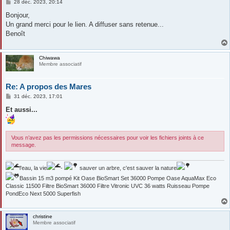
M
28 déc. 2023, 20:14
e
s
Bonjour,
s
Un grand merci pour le lien. A diffuser sans retenue...
a
g
Benoît
e
Chiwawa
Membre associatif
Re: A propos des Mares
M
31 déc. 2023, 17:01
e
s
Et aussi...
s
a
g
e
Vous n’avez pas les permissions nécessaires pour voir les fichiers joints à ce
message.
l'eau, la vie
-
sauver un arbre, c'est sauver la nature
Bassin 15 m3 pompé Kit Oase BioSmart Set 36000 Pompe Oase AquaMax Eco
Classic 11500 Filtre BioSmart 36000 Filtre Vitronic UVC 36 watts Ruisseau Pompe
PondEco Next 5000 Superfish
christine
Membre associatif