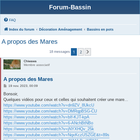
Forum-Bassin
FAQ
Index du forum
Décoration Aménagement
Bassins en pots
A propos des Mares
1
2
Suivante
18 messages
Chiwawa
Membre associatif
A propos des Mares
M
19 nov. 2023, 00:09
e
s
Bonsoir,
s
Quelques vidéos pour ceux et celles qui souhaitent créer une mare...
a
g
https://www.youtube.com/watch?v=dn9ZV_8UkcU
e
https://www.youtube.com/watch?v=DMRqpBSG-CU
https://www.youtube.com/watch?v=bIf-KJT-kpA
https://www.youtube.com/watch?v=6-ANchBtNBo
https://www.youtube.com/watch?v=jNYXHQv_25k
https://www.youtube.com/watch?v=NqxKczUSZGE&t=89s