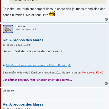
Zones humides.JPG
Je visite une tourbière samedi dans le cadre des journées mondiales des
zones humides. Merci pour l'info
christine
Membre associatif
Re: A propos des Mares
M
26 janv. 2024, 18:40
e
s
Benoit, c'est dans le cadre de ton travail ?
s
a
g
e
►
http://www.forum-bassin.com/Accueil/For ... Bassin.pdf
Bassin bâché de + de 130m3 commencé en 2011, filtration maison.
Membre du FCKC
....
Les bétises des uns, font l'enseignement des autres...
Drossham
Re: A propos des Mares
M