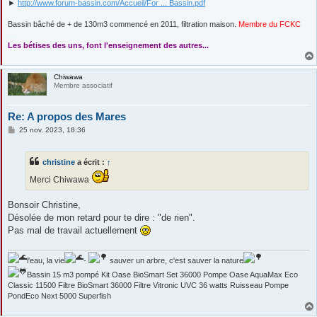
►
http://www.forum-bassin.com/Accueil/For ... Bassin.pdf
Bassin bâché de + de 130m3 commencé en 2011, filtration maison.
Membre du FCKC
....
Les bétises des uns, font l'enseignement des autres...
Chiwawa
Membre associatif
Re: A propos des Mares
M
25 nov. 2023, 18:36
e
s
s
christine
a écrit :
↑
a
g
Merci Chiwawa
e
Bonsoir Christine,
Désolée de mon retard pour te dire : "de rien".
Pas mal de travail actuellement
l'eau, la vie
-
sauver un arbre, c'est sauver la nature
Bassin 15 m3 pompé Kit Oase BioSmart Set 36000 Pompe Oase AquaMax Eco
Classic 11500 Filtre BioSmart 36000 Filtre Vitronic UVC 36 watts Ruisseau Pompe
PondEco Next 5000 Superfish