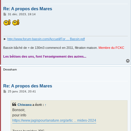
Re: A propos des Mares
M
31 déc. 2023, 19:14
e
s
s
a
g
e
►
http://www.forum-bassin.com/Accueil/For ... Bassin.pdf
Bassin bâché de + de 130m3 commencé en 2011, filtration maison.
Membre du FCKC
....
Les bétises des uns, font l'enseignement des autres...
Drossham
Re: A propos des Mares
M
25 janv. 2024, 20:41
e
s
s
Chiwawa
a écrit :
↑
a
g
Bonsoir,
e
pour info
https://www.jagispourlanature.org/artic ... mides-2024