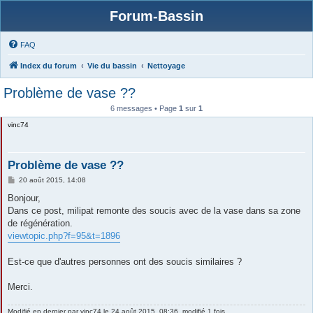
Forum-Bassin
FAQ
Index du forum
Vie du bassin
Nettoyage
Problème de vase ??
6 messages • Page
1
sur
1
vinc74
Problème de vase ??
M
20 août 2015, 14:08
e
s
Bonjour,
s
Dans ce post, milipat remonte des soucis avec de la vase dans sa zone
a
g
de régénération.
e
viewtopic.php?f=95&t=1896
Est-ce que d'autres personnes ont des soucis similaires ?
Merci.
Modifié en dernier par
vinc74
le 24 août 2015, 08:36, modifié 1 fois.