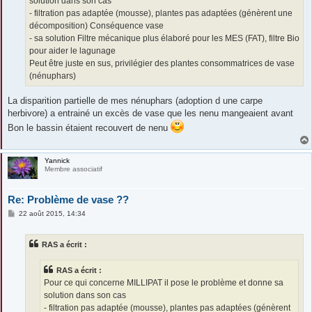
solution dans son cas
- filtration pas adaptée (mousse), plantes pas adaptées (génèrent une
décomposition) Conséquence vase
- sa solution Filtre mécanique plus élaboré pour les MES (FAT), filtre Bio
pour aider le lagunage
Peut être juste en sus, privilégier des plantes consommatrices de vase
(nénuphars)
La disparition partielle de mes nénuphars (adoption d une carpe
herbivore) a entrainé un excès de vase que les nenu mangeaient avant
Bon le bassin étaient recouvert de nenu
Yannick
Membre associatif
Re: Problème de vase ??
M
22 août 2015, 14:34
e
s
s
RAS a écrit :
a
g
e
RAS a écrit :
Pour ce qui concerne MILLIPAT il pose le problème et donne sa
solution dans son cas
- filtration pas adaptée (mousse), plantes pas adaptées (génèrent