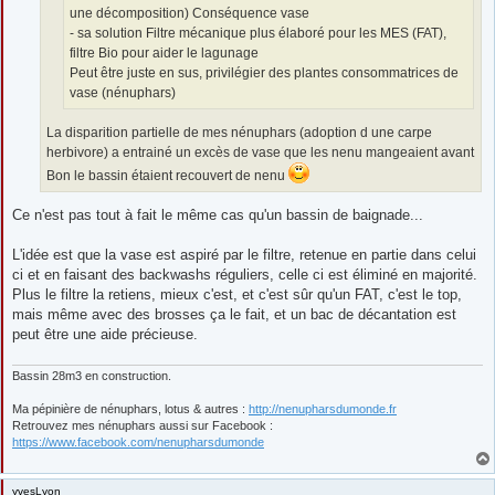
une décomposition) Conséquence vase
- sa solution Filtre mécanique plus élaboré pour les MES (FAT),
filtre Bio pour aider le lagunage
Peut être juste en sus, privilégier des plantes consommatrices de
vase (nénuphars)
La disparition partielle de mes nénuphars (adoption d une carpe
herbivore) a entrainé un excès de vase que les nenu mangeaient avant
Bon le bassin étaient recouvert de nenu
Ce n'est pas tout à fait le même cas qu'un bassin de baignade...
L'idée est que la vase est aspiré par le filtre, retenue en partie dans celui
ci et en faisant des backwashs réguliers, celle ci est éliminé en majorité.
Plus le filtre la retiens, mieux c'est, et c'est sûr qu'un FAT, c'est le top,
mais même avec des brosses ça le fait, et un bac de décantation est
peut être une aide précieuse.
Bassin 28m3 en construction.
Ma pépinière de nénuphars, lotus & autres :
http://nenupharsdumonde.fr
Retrouvez mes nénuphars aussi sur Facebook :
https://www.facebook.com/nenupharsdumonde
yvesLyon