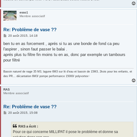
esso1
Membre associatif
Re: Problème de vase ??
M
20 août 2015, 14:18
e
s
ben tu en as forcement , aprés si tu as une bonde de fond ca peu
s
l'aspirer , sinon faut passer le balai .
a
g
aprés plus tu filtre fin moins tu en as, donc par exemple un tambours
e
pour filtré
Bassin naturel de nage 35 M3, lagune 6M3 sur lit d'eau et bassin de 15M3, 2kois pour les enfants, et
-
des PR... décantation 6M3/ pompe performance 15000/ polyvortex
RAS
Membre associatif
Re: Problème de vase ??
M
20 août 2015, 15:08
e
s
s
RAS a écrit :
a
g
Pour ce qui concerne MILLIPAT il pose le problème et donne sa
e