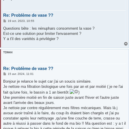
Re: Problème de vase ??
M
19 oct. 2023, 10:55
e
s
Questions bête : les nénuphars consomment la vase ?
s
Est-ce une solution pour limiter l'envasement ?
a
g
Y a t'il des variétés à privilégier ?
e
TDM44
Re: Problème de vase ??
M
15 avr. 2024, 11:01
e
s
Bonjour je relance le sujet car j'ai un soucis similaire.
s
Je nettoie ma filtration biologique une fois par an et par moitié ( je ne l'ai
a
g
fait qu'une fois, le bassin a 1 an bientôt
)
e
Une première moitié en fin de saison juste avant l'hiver et l'autre juste
avant l'arrivée des beaux jours.
Je nettoie par contre régulièrement mes filtres mécaniques. Mais là j
avoue avoir traîné à le faire, du coup ils étaient bien chargés et j'ai pu
constater après leur nettoyage ,qu'une fine couche de terre, crasse ou
autre à réussi à passer dans le fond de ma bio !! Ma question est : y a t il
risque à relaver la bio à cette période de la saison ou bien je laisse ainsi