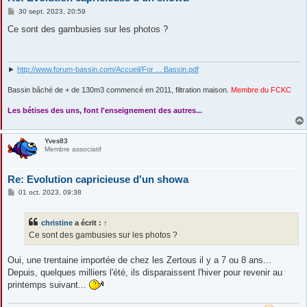
M
30 sept. 2023, 20:59
e
s
Ce sont des gambusies sur les photos ?
s
a
g
e
►
http://www.forum-bassin.com/Accueil/For ... Bassin.pdf
Bassin bâché de + de 130m3 commencé en 2011, filtration maison.
Membre du FCKC
....
Les bétises des uns, font l'enseignement des autres...
Yves83
Membre associatif
Re: Evolution capricieuse d'un showa
M
01 oct. 2023, 09:38
e
s
s
christine
a écrit :
↑
a
g
Ce sont des gambusies sur les photos ?
e
Oui, une trentaine importée de chez les Zertous il y a 7 ou 8 ans...
Depuis, quelques milliers l'été, ils disparaissent l'hiver pour revenir au
printemps suivant...