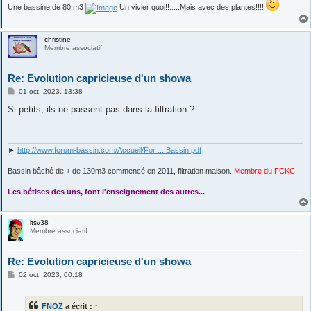
Une bassine de 80 m3
Un vivier quoi!!.....Mais avec des plantes!!!!
christine
Membre associatif
Re: Evolution capricieuse d'un showa
M
01 oct. 2023, 13:38
e
s
Si petits, ils ne passent pas dans la filtration ?
s
a
g
e
►
http://www.forum-bassin.com/Accueil/For ... Bassin.pdf
Bassin bâché de + de 130m3 commencé en 2011, filtration maison.
Membre du FCKC
....
Les bétises des uns, font l'enseignement des autres...
ltsv38
Membre associatif
Re: Evolution capricieuse d'un showa
M
02 oct. 2023, 00:18
e
s
s
FNOZ
a écrit :
↑
a