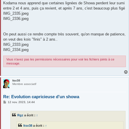
s
Kodama nous apprend que certaines lignées de Showa perdent leur sumi
s
entre 2 et 4 ans, puis ça revient, et après 7 ans, c'est beaucoup plus figé
a
g
IMG_2335.jpeg
e
IMG_2336.jpeg
On peut aussi ce rendre compte très souvent, qu'on manque de patience,
on veut des kois "finis" à 2 ans..
IMG_2333.jpeg
IMG_2334.jpeg
Vous n’avez pas les permissions nécessaires pour voir les fichiers joints à ce
message.
ltsv38
Membre associatif
Re: Evolution capricieuse d'un showa
M
12 nov. 2023, 14:44
e
s
s
Rgz
a écrit :
↑
a
g
e
ltsv38
a écrit :
↑