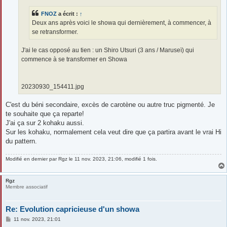
g
e
FNOZ
a écrit :
↑
Deux ans après voici le showa qui dernièrement, à commencer, à
se retransformer.
J'ai le cas opposé au tien : un Shiro Utsuri (3 ans / Maruseï) qui
commence à se transformer en Showa
20230930_154411.jpg
C'est du béni secondaire, excès de carotène ou autre truc pigmenté. Je
te souhaite que ça reparte!
J'ai ça sur 2 kohaku aussi.
Sur les kohaku, normalement cela veut dire que ça partira avant le vrai Hi
du pattern.
Modifié en dernier par
Rgz
le 11 nov. 2023, 21:06, modifié 1 fois.
Rgz
Membre associatif
Re: Evolution capricieuse d'un showa
M
11 nov. 2023, 21:01
e