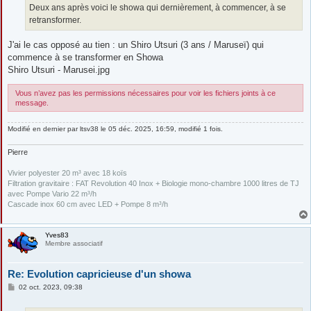
g
Deux ans après voici le showa qui dernièrement, à commencer, à se
e
retransformer.
J'ai le cas opposé au tien : un Shiro Utsuri (3 ans / Maruseï) qui
commence à se transformer en Showa
Shiro Utsuri - Marusei.jpg
Vous n’avez pas les permissions nécessaires pour voir les fichiers joints à ce
message.
Modifié en dernier par
ltsv38
le 05 déc. 2025, 16:59, modifié 1 fois.
Pierre
Vivier polyester 20 m³ avec 18 koïs
Filtration gravitaire : FAT Revolution 40 Inox + Biologie mono-chambre 1000 litres de TJ
avec Pompe Vario 22 m³/h
Cascade inox 60 cm avec LED + Pompe 8 m³/h
Yves83
Membre associatif
Re: Evolution capricieuse d'un showa
M
02 oct. 2023, 09:38
e
s