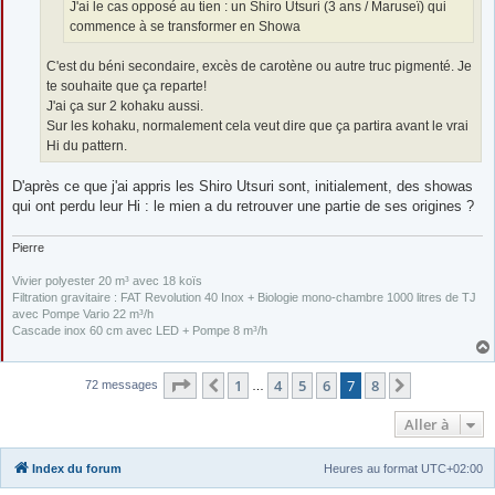
J'ai le cas opposé au tien : un Shiro Utsuri (3 ans / Maruseï) qui
commence à se transformer en Showa
C'est du béni secondaire, excès de carotène ou autre truc pigmenté. Je
te souhaite que ça reparte!
J'ai ça sur 2 kohaku aussi.
Sur les kohaku, normalement cela veut dire que ça partira avant le vrai
Hi du pattern.
D'après ce que j'ai appris les Shiro Utsuri sont, initialement, des showas
qui ont perdu leur Hi : le mien a du retrouver une partie de ses origines ?
Pierre
Vivier polyester 20 m³ avec 18 koïs
Filtration gravitaire : FAT Revolution 40 Inox + Biologie mono-chambre 1000 litres de TJ
avec Pompe Vario 22 m³/h
Cascade inox 60 cm avec LED + Pompe 8 m³/h
Page
7
sur
8
1
4
5
6
7
8
Précédente
Suivante
72 messages
…
Aller à
Index du forum
Heures au format
UTC+02:00