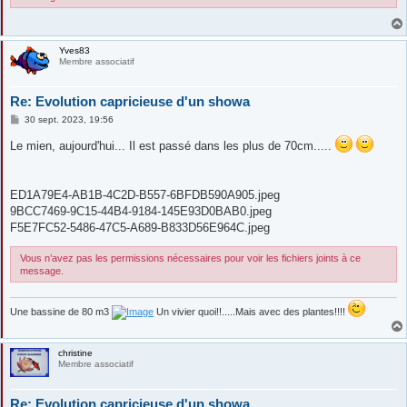
Yves83
Membre associatif
Re: Evolution capricieuse d'un showa
M
30 sept. 2023, 19:56
e
s
Le mien, aujourd'hui... Il est passé dans les plus de 70cm.....
s
a
g
e
ED1A79E4-AB1B-4C2D-B557-6BFDB590A905.jpeg
9BCC7469-9C15-44B4-9184-145E93D0BAB0.jpeg
F5E7FC52-5486-47C5-A689-B833D56E964C.jpeg
Vous n’avez pas les permissions nécessaires pour voir les fichiers joints à ce
message.
Une bassine de 80 m3
Un vivier quoi!!.....Mais avec des plantes!!!!
christine
Membre associatif
Re: Evolution capricieuse d'un showa