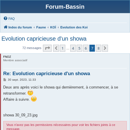
Forum-Bassin
FAQ
Index du forum
Faune
KOÏ
Evolution des Koï
Evolution capricieuse d'un showa
Page
7
sur
8
1
4
5
6
7
8
Précédente
Suivante
72 messages
…
FNOZ
Membre associatif
Re: Evolution capricieuse d'un showa
M
30 sept. 2023, 11:33
e
s
Deux ans après voici le showa qui dernièrement, à commencer, à se
s
retransformer.
a
g
Affaire à suivre.
e
showa 30_09_23.jpg
Vous n’avez pas les permissions nécessaires pour voir les fichiers joints à ce
message.