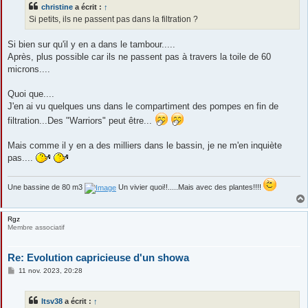
s
christine
a écrit :
↑
a
g
Si petits, ils ne passent pas dans la filtration ?
e
Si bien sur qu'il y en a dans le tambour.....
Après, plus possible car ils ne passent pas à travers la toile de 60
microns....
Quoi que....
J'en ai vu quelques uns dans le compartiment des pompes en fin de
filtration...Des "Warriors" peut être...
Mais comme il y en a des milliers dans le bassin, je ne m'en inquiète
pas....
Une bassine de 80 m3
Un vivier quoi!!.....Mais avec des plantes!!!!
Rgz
Membre associatif
Re: Evolution capricieuse d'un showa
M
11 nov. 2023, 20:28
e
s
s
ltsv38
a écrit :
↑
a