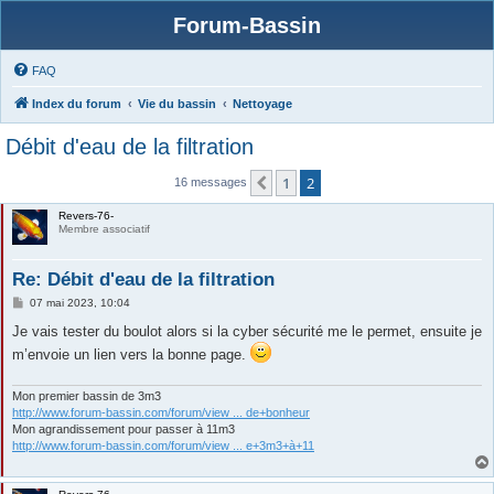
Forum-Bassin
FAQ
Index du forum
Vie du bassin
Nettoyage
Débit d'eau de la filtration
1
2
Précédente
16 messages
Revers-76-
Membre associatif
Re: Débit d'eau de la filtration
M
07 mai 2023, 10:04
e
s
Je vais tester du boulot alors si la cyber sécurité me le permet, ensuite je
s
m’envoie un lien vers la bonne page.
a
g
e
Mon premier bassin de 3m3
http://www.forum-bassin.com/forum/view ... de+bonheur
Mon agrandissement pour passer à 11m3
http://www.forum-bassin.com/forum/view ... e+3m3+à+11