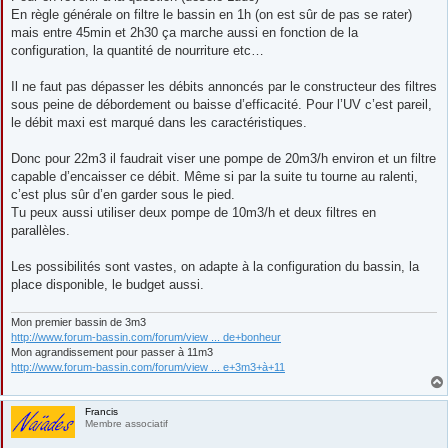
En règle générale on filtre le bassin en 1h (on est sûr de pas se rater)
mais entre 45min et 2h30 ça marche aussi en fonction de la
configuration, la quantité de nourriture etc…
Il ne faut pas dépasser les débits annoncés par le constructeur des filtres
sous peine de débordement ou baisse d’efficacité. Pour l’UV c’est pareil,
le débit maxi est marqué dans les caractéristiques.
Donc pour 22m3 il faudrait viser une pompe de 20m3/h environ et un filtre
capable d’encaisser ce débit. Même si par la suite tu tourne au ralenti,
c’est plus sûr d’en garder sous le pied.
Tu peux aussi utiliser deux pompe de 10m3/h et deux filtres en
parallèles.
Les possibilités sont vastes, on adapte à la configuration du bassin, la
place disponible, le budget aussi.
Mon premier bassin de 3m3
http://www.forum-bassin.com/forum/view ... de+bonheur
Mon agrandissement pour passer à 11m3
http://www.forum-bassin.com/forum/view ... e+3m3+à+11
Francis
Membre associatif