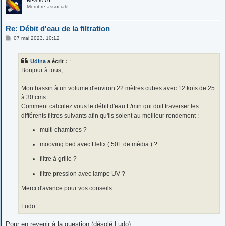
Revers-76-
Membre associatif
Re: Débit d'eau de la filtration
M
07 mai 2023, 10:12
e
s
s
Udina
a écrit :
↑
a
g
Bonjour à tous,
e
Mon bassin à un volume d'environ 22 mètres cubes avec 12 koïs de 25
à 30 cms.
Comment calculez vous le débit d'eau L/min qui doit traverser les
différents filtres suivants afin qu'ils soient au meilleur rendement :
multi chambres ?
mooving bed avec Helix ( 50L de média ) ?
filtre à grille ?
filtre pression avec lampe UV ?
Merci d'avance pour vos conseils.
Ludo
Pour en revenir à la question (désolé Ludo)