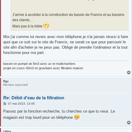
J’arrive à accéder à la construction du bassin de Francis et au bassins
des clients…
Mais pas à la bible
Moi j'ai comme toi revers avec mon téléphone je n'ai jamais réussi à faire
quoi que ce soit sur le site de Francis, ne serait ce que pour parcourir le
site afin d'acheter je ne peux pas. Obligé de prendre l'ordinateur et la tout
fonctionne pour ma part..
bassin en pompé de 8m3 avec uv et multichambre.
projet en cours 40m3 en gravitaire avec filtration maison
Rgz
Membre associatif
Re: Débit d'eau de la filtration
M
07 mai 2023, 13:45
e
s
Passez par la fonction recherche, tu cherches ce que tu veux. Le
s
magasin est trop lourd pour un téléphone
a
g
e
Udina