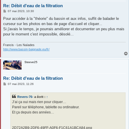
Re: Débit d'eau de la filtration
M
07 mai 2023, 10:30
e
s
Pour accéder à la "théorie" du bassin et aux infos, suffit de balader le
s
curseur sur les photos en bas de page d'accueil et cliquer...
a
g
Si j'avais le temps, je pourrais améliorer et documenter un peu plus mais
e
pour le moment c'est impossible, désolé...
Francis - Les Naïades
http://www.bassin-baignade.eu/fr/
Steeve25
Re: Débit d'eau de la filtration
M
07 mai 2023, 11:26
e
s
s
Revers-76-
a écrit :
↑
a
g
J’ai ça oui mais rien pour cliquer…
e
Pareil sur téléphone, tablette ou ordinateur.
Et ça depuis des années…
2D72A2B9-2DF6-49FF-A0F6-F1C61A1BCA84.png