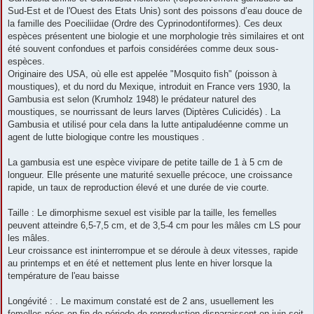
Sud-Est et de l'Ouest des Etats Unis) sont des poissons d’eau douce de
la famille des Poeciliidae (Ordre des Cyprinodontiformes). Ces deux
espèces présentent une biologie et une morphologie très similaires et ont
été souvent confondues et parfois considérées comme deux sous-
espèces.
Originaire des USA, où elle est appelée "Mosquito fish" (poisson à
moustiques), et du nord du Mexique, introduit en France vers 1930, la
Gambusia est selon (Krumholz 1948) le prédateur naturel des
moustiques, se nourrissant de leurs larves (Diptères Culicidés) . La
Gambusia et utilisé pour cela dans la lutte antipaludéenne comme un
agent de lutte biologique contre les moustiques .
La gambusia est une espèce vivipare de petite taille de 1 à 5 cm de
longueur. Elle présente une maturité sexuelle précoce, une croissance
rapide, un taux de reproduction élevé et une durée de vie courte.
Taille : Le dimorphisme sexuel est visible par la taille, les femelles
peuvent atteindre 6,5-7,5 cm, et de 3,5-4 cm pour les mâles cm LS pour
les mâles.
Leur croissance est ininterrompue et se déroule à deux vitesses, rapide
au printemps et en été et nettement plus lente en hiver lorsque la
température de l'eau baisse
Longévité : . Le maximum constaté est de 2 ans, usuellement les
femelles nées en fin de période de reproduction disparaissent en juin soit