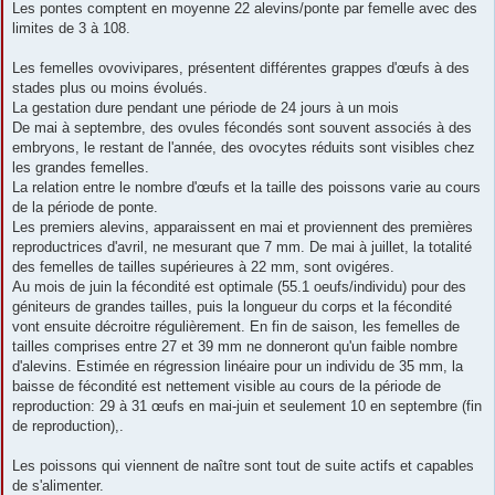
Les pontes comptent en moyenne 22 alevins/ponte par femelle avec des
limites de 3 à 108.
Les femelles ovovivipares, présentent différentes grappes d'œufs à des
stades plus ou moins évolués.
La gestation dure pendant une période de 24 jours à un mois
De mai à septembre, des ovules fécondés sont souvent associés à des
embryons, le restant de l'année, des ovocytes réduits sont visibles chez
les grandes femelles.
La relation entre le nombre d'œufs et la taille des poissons varie au cours
de la période de ponte.
Les premiers alevins, apparaissent en mai et proviennent des premières
reproductrices d'avril, ne mesurant que 7 mm. De mai à juillet, la totalité
des femelles de tailles supérieures à 22 mm, sont ovigéres.
Au mois de juin la fécondité est optimale (55.1 oeufs/individu) pour des
géniteurs de grandes tailles, puis la longueur du corps et la fécondité
vont ensuite décroitre régulièrement. En fin de saison, les femelles de
tailles comprises entre 27 et 39 mm ne donneront qu'un faible nombre
d'alevins. Estimée en régression linéaire pour un individu de 35 mm, la
baisse de fécondité est nettement visible au cours de la période de
reproduction: 29 à 31 œufs en mai-juin et seulement 10 en septembre (fin
de reproduction),.
Les poissons qui viennent de naître sont tout de suite actifs et capables
de s'alimenter.