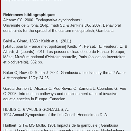
Références bibliographiques
Alcaraz CC. 2006. Ecolognative cyprinodonts :
Université de Girona. 164p. madi SD & Jenkins DG. 2007. Behavioral
constraints for the spread of the eastern mosquitofish, Gambusia
Baird & Girard, 1853 : Keith et al. (2011)
[Statut pour la France métropolitaine] Keith, P., Persat, H., Feuteun, E. &
Allardi, J. (coords). 2011. Les poissons d'eau douce de France. Biotope,
Mèze; Muséum national d'Histoire naturelle, Paris (collection Inventaires
et biodiversité). 552 pp.
Baker C, Rowe D, Smith J. 2004. Gambusia-a biodiversity threat? Water
& Atmosphere 12(2): 24-25
Garcia-Berthon E, Alcaraz C, Pou-Rovira Q, Zamora L, Coenders G, Feo
C. 2005. Introduction pathways and establishment rates of invasive
aquatic species in Europe. Canadian
HUBBS C. & VALDES-GONZALES, A.
1994 Annual Symposium of the fish Concil. Hendrickson D. A.
Hurlbert, SH & MS Mulla. 1981 Impacts de la gambusie ( Gambusia
affinis ) la prédation sur les communautés planctoniques. Hydrobiologia .