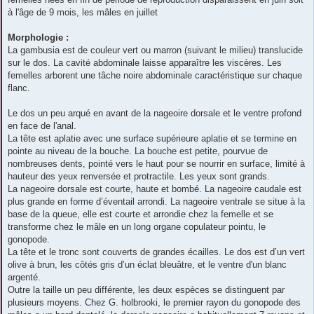
à l'âge de 9 mois, les mâles en juillet
Morphologie :
La gambusia est de couleur vert ou marron (suivant le milieu) translucide
sur le dos. La cavité abdominale laisse apparaître les viscères. Les
femelles arborent une tâche noire abdominale caractéristique sur chaque
flanc.
Le dos un peu arqué en avant de la nageoire dorsale et le ventre profond
en face de l'anal.
La tête est aplatie avec une surface supérieure aplatie et se termine en
pointe au niveau de la bouche. La bouche est petite, pourvue de
nombreuses dents, pointé vers le haut pour se nourrir en surface, limité à
hauteur des yeux renversée et protractile. Les yeux sont grands.
La nageoire dorsale est courte, haute et bombé. La nageoire caudale est
plus grande en forme d’éventail arrondi. La nageoire ventrale se situe à la
base de la queue, elle est courte et arrondie chez la femelle et se
transforme chez le mâle en un long organe copulateur pointu, le
gonopode.
La tête et le tronc sont couverts de grandes écailles. Le dos est d’un vert
olive à brun, les côtés gris d’un éclat bleuâtre, et le ventre d'un blanc
argenté.
Outre la taille un peu différente, les deux espèces se distinguent par
plusieurs moyens. Chez G. holbrooki, le premier rayon du gonopode des