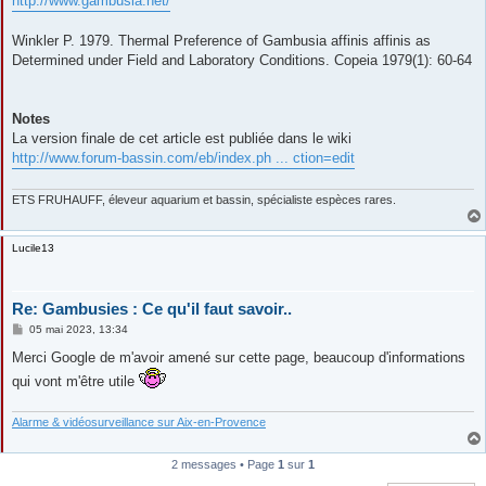
http://www.gambusia.net/
Winkler P. 1979. Thermal Preference of Gambusia affinis affinis as
Determined under Field and Laboratory Conditions. Copeia 1979(1): 60-64
Notes
La version finale de cet article est publiée dans le wiki
http://www.forum-bassin.com/eb/index.ph ... ction=edit
ETS FRUHAUFF, éleveur aquarium et bassin, spécialiste espèces rares.
Lucile13
Re: Gambusies : Ce qu'il faut savoir..
M
05 mai 2023, 13:34
e
s
Merci Google de m'avoir amené sur cette page, beaucoup d'informations
s
qui vont m'être utile
a
g
e
Alarme & vidéosurveillance sur Aix-en-Provence
2 messages • Page
1
sur
1