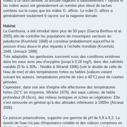
mâles a un bord dentelé, la dorsale nageoire a habituellement 7 rayons et
les mâles aussi ont généralement un nombre plus élevé de taches
sombres sur le corps que les mâles G. affinis. Le mâle G. affinis a
généralement seulement 6 rayons sur la nageoire dorsale.
Habitat
La Gambusia, a été introduit dans plus de 50 pays (Garcia Berthou et al.
2005) afin de contrôler les populations de moustiques vecteurs du
paludisme (Krumholz 1948) et constitue probablement aujourd’hui le
poisson d’eau douce le plus répandu à l’échelle mondiale (Krumholz
1948, Unmack 1998).
Très adaptable, les gambusies survivent sous des conditions extrêmes
dans les eaux avec peu d'oxygène (jusqu’à 0,28 mg/l), dans des salinités
variable (0 ‰ à 30‰ ; Nordlie & Mirandi 1996) (soit le double de celle de
l'eau de mer) et des températures fortes ou faibles (valeurs variant
suivant les auteurs, températures proche de zéro à 40°C) pour de courtes
périodes
Cependant, dans son aire d'origine elle affectionne des températures
fortes (31°C en moyenne; Winkler 1979), des eaux calmes, de faible
profondeur (8-15cm), des milieux lentiques et riches en végétation. Elle
n’est retrouvée en général qu’à des altitudes inférieures à 1000m (Alcaraz
2006)
Ce poisson potamodrome, supporte une gamme de pH de 5,8 à 8,2. La
dureté de l'eau n'a pas d'importance notable et des valeurs comprises en