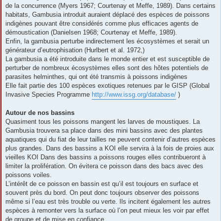
de la concurrence (Myers 1967; Courtenay et Meffe, 1989). Dans certains
habitats, Gambusia introduit auraient déplacé des espèces de poissons
indigènes pouvant être considérés comme plus efficaces agents de
démoustication (Danielsen 1968; Courtenay et Meffe, 1989).
Enfin, la gambusia perturbe indirectement les écosystèmes et serait un
générateur d’eutrophisation (Hurlbert et al. 1972,)
La gambusia a été introduite dans le monde entier et est susceptible de
perturber de nombreux écosystèmes elles sont des hôtes potentiels de
parasites helminthes, qui ont été transmis à poissons indigènes
Elle fait partie des 100 espèces exotiques retenues par le GISP (Global
Invasive Species Programme
http://www.issg.org/database/
)
Autour de nos bassins
Quasiment tous les poissons mangent les larves de moustiques. La
Gambusia trouvera sa place dans des mini bassins avec des plantes
aquatiques qui du fiat de leur tailles ne peuvent contenir d’autres espèces
plus grandes. Dans des bassins a KOI elle servira à la fois de proies aux
vieilles KOI Dans des bassins a poissons rouges elles contribueront à
limiter la prolifération. On évitera ce poisson dans des bacs avec des
poissons voiles.
L’intérêt de ce poisson en bassin est qu’il est toujours en surface et
souvent près du bord. On peut donc toujours observer des poissons
même si l’eau est très trouble ou verte. Ils incitent également les autres
espèces à remonter vers la surface où l’on peut mieux les voir par effet
de groupe et de mise en confiance.