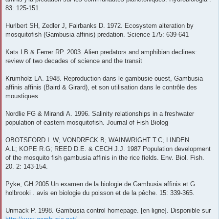
83: 125-151.
Hurlbert SH, Zedler J, Fairbanks D. 1972. Ecosystem alteration by
mosquitofish (Gambusia affinis) predation. Science 175: 639-641
Kats LB & Ferrer RP. 2003. Alien predators and amphibian declines:
review of two decades of science and the transit
Krumholz LA. 1948. Reproduction dans le gambusie ouest, Gambusia
affinis affinis (Baird & Girard), et son utilisation dans le contrôle des
moustiques.
Nordlie FG & Mirandi A. 1996. Salinity relationships in a freshwater
population of eastern mosquitofish. Journal of Fish Biolog
OBOTSFORD L.W; VONDRECK B; WAINWRIGHT T.C; LINDEN
A.L; KOPE R.G; REED D.E. & CECH J.J. 1987 Population development
of the mosquito fish gambusia affinis in the rice fields. Env. Biol. Fish.
20. 2: 143-154.
Pyke, GH 2005 Un examen de la biologie de Gambusia affinis et G.
holbrooki . avis en biologie du poisson et de la pêche. 15: 339-365.
Unmack P. 1998. Gambusia control homepage. [en ligne]. Disponible sur