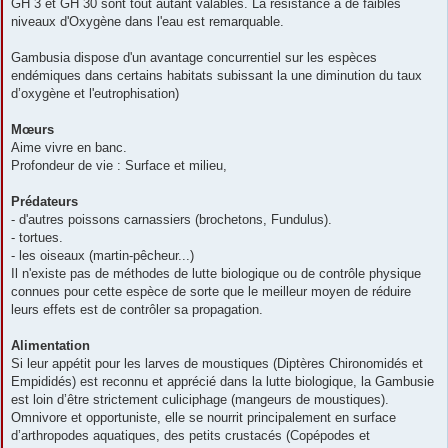
GH 3 et GH 30 sont tout autant valables. La résistance à de faibles
niveaux d'Oxygène dans l'eau est remarquable.
Gambusia dispose d'un avantage concurrentiel sur les espèces
endémiques dans certains habitats subissant la une diminution du taux
d’oxygène et l'eutrophisation)
Mœurs
Aime vivre en banc.
Profondeur de vie : Surface et milieu,
Prédateurs
- d'autres poissons carnassiers (brochetons, Fundulus).
- tortues.
- les oiseaux (martin-pêcheur...)
Il n'existe pas de méthodes de lutte biologique ou de contrôle physique
connues pour cette espèce de sorte que le meilleur moyen de réduire
leurs effets est de contrôler sa propagation.
Alimentation
Si leur appétit pour les larves de moustiques (Diptères Chironomidés et
Empididés) est reconnu et apprécié dans la lutte biologique, la Gambusie
est loin d’être strictement culiciphage (mangeurs de moustiques).
Omnivore et opportuniste, elle se nourrit principalement en surface
d’arthropodes aquatiques, des petits crustacés (Copépodes et