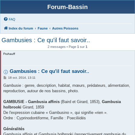
Forum-Bassin
FAQ
Index du forum
Faune
Autres Poissons
Gambusies : Ce qu'il faut savoir..
2 messages • Page
1
sur
1
Fruhauff
Gambusies : Ce qu'il faut savoir..
M
18 oct. 2014, 13:11
e
s
Gambusie : genre, description, habitat, mœurs, prédateurs, alimentation,
s
reproduction, autour de nos bassins, photo.
a
g
e
GAMBUSIE - Gambusia affinis
(Baird et Girard, 1853),
Gambusia
holbrooki
Girard, 1859
De l'expression cubaine « Gambusino », qui signifie «rien ».
Ordre : Cyprinodontiforme, Famille : Poeciliidés
Généralités
Gambusia affinis et Gambusia holbrooki (respectivement gambusie du