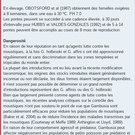
En élevage, OBOTSFORD et al (1987) obtiennent des femelles ovigéres
à 8 semaines, dans une eau à 30 ºC. PH 7.0
Les pontes peuvent se succéder à une cadence élevée, à 30 jours
d'intervalle pour HUBBS et VALDES-GONZALES (1992) et de 5 à 14
pontes peuvent être accomplis au cours de 8 mois de reproduction
Dangerosité
En raison de leur réputation en tant qu'agents lutte contre les
moustiques, à la fois G. holbrooki et G. affini s ont été approvisionné
régulièrement et sans discrimination dans les zones tempérées et
tropicales du monde entier.
La plupart des introductions ont eu lieu avant la récente modification
taxonomique; les origines des stocks introduites étaient généralement
inconnue ou non déclarée, les deux formes étaient largement disponibles,
il n'est souvent pas possible de déterminer si un grand nombre
d’introductions représentent des G. affinis ou des G. holbrooki
Bien que largement présenté comme agents de lutte contre les
moustiques, les récentes analyses critiques sur le contrôle des
moustiques n'ont pas soutenu le point de vue que Gambusia sont
particulièrement efficaces pour réduire les populations de moustiques
(Baker et al. 2004) ou de réduire l'incidence des maladies transmises par
les moustiques (Courtenay et Meffe 1989; Arthington et Lloyd, 1989).
En raison de leur comportement agressif et prédateur, Gambusia peut
affecter négativement les populations de petits poissons par prédation et