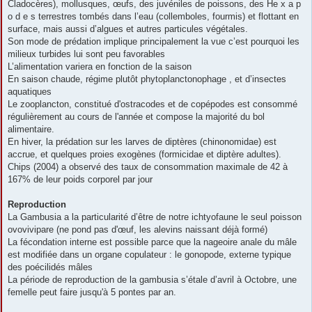
Cladocères), mollusques, œufs, des juvéniles de poissons, des He x a p
o d e s terrestres tombés dans l’eau (collemboles, fourmis) et flottant en
surface, mais aussi d’algues et autres particules végétales.
Son mode de prédation implique principalement la vue c’est pourquoi les
milieux turbides lui sont peu favorables
L’alimentation variera en fonction de la saison
En saison chaude, régime plutôt phytoplanctonophage , et d’insectes
aquatiques
Le zooplancton, constitué d'ostracodes et de copépodes est consommé
régulièrement au cours de l'année et compose la majorité du bol
alimentaire.
En hiver, la prédation sur les larves de diptères (chinonomidae) est
accrue, et quelques proies exogènes (formicidae et diptère adultes).
Chips (2004) a observé des taux de consommation maximale de 42 à
167% de leur poids corporel par jour
Reproduction
La Gambusia a la particularité d’être de notre ichtyofaune le seul poisson
ovovivipare (ne pond pas d'œuf, les alevins naissant déjà formé)
La fécondation interne est possible parce que la nageoire anale du mâle
est modifiée dans un organe copulateur : le gonopode, externe typique
des poécilidés mâles
La période de reproduction de la gambusia s’étale d’avril à Octobre, une
femelle peut faire jusqu'à 5 pontes par an.